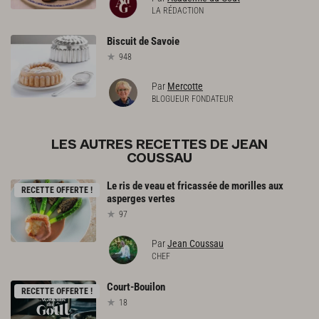
LA RÉDACTION
Biscuit
de
Savoie
948
Par
Mercotte
BLOGUEUR FONDATEUR
LES AUTRES RECETTES DE JEAN
COUSSAU
Le
ris
de
veau
et
fricassée
de
morilles
aux
RECETTE OFFERTE !
asperges
vertes
97
Par
Jean Coussau
CHEF
Court-Bouilon
RECETTE OFFERTE !
18