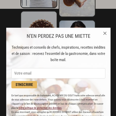
×
N’EN PERDEZ PAS UNE MIETTE
Techniques et conseils de chefs, inspirations, recettes inédites
et de saison : recevez l’essentiel de la gastronomie, dans votre
boîte mail.
AVEC VOTRE ABONNEMENT
S'INSCRIRE
PREMIUM
En tant que responsable de traitement, ACADEMIE DU GOUT traite votre adresse email afin
de vous adresser des newsletters. Vous pouvez vous désinscrire à tout moment en
LA CUISINE DES CHEFS, ENFIN ACCESSIBLE !
cliquant sur le lien de désinscription présent en bas de chaque communication. En savoir
plus la
notre politique de protection des données
.
En vous inscrivant, vous acceptez qu'ACADEMIE DU GOUT utilise des traceurs d’ouverture