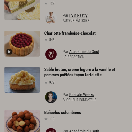
122
Par
Irvin Pastry
AUTEUR-PÂTISSIER
Charlotte
framboise-chocolat
543
Par
Académie du Goût
LA RÉDACTION
Sablé breton, crème légère à la vanille et
pommes poêlées façon tartelette
979
Par
Pascale Weeks
BLOGUEUR FONDATEUR
Buñuelos
colombiens
113
Par
Académie du Goût