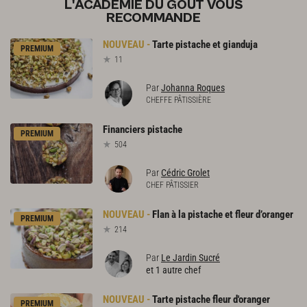
L'ACADÉMIE DU GOÛT VOUS
RECOMMANDE
Tarte
pistache
et
gianduja
PREMIUM
11
Par
Johanna Roques
CHEFFE PÂTISSIÈRE
Financiers
pistache
PREMIUM
504
Par
Cédric Grolet
CHEF PÂTISSIER
Flan
à
la
pistache
et
fleur
d’oranger
PREMIUM
214
Par
Le Jardin Sucré
et 1 autre chef
Tarte
pistache
fleur
d'oranger
PREMIUM