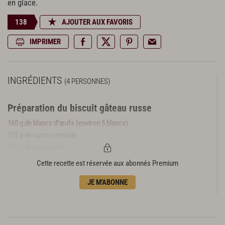
en glace.
138
AJOUTER AUX FAVORIS
IMPRIMER
INGRÉDIENTS
(4 PERSONNES)
Préparation du biscuit gâteau russe
160 g de blancs d’œufs (environ 5 blancs)
125 g de sucre semoule
100 g de cassonade
40 g de farine
Cette recette est réservée aux abonnés Premium
100 g d‘amandes poudre
JE M'ABONNE
Préparation de la crème du gâteau russe
100 g de sucre semoule
30 g d’eau