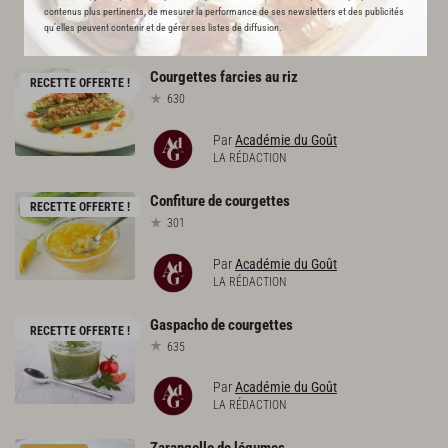
contenus plus pertinents, de mesurer la performance de ses newsletters et des publicités
L'ACADÉMIE DU GOÛT VOUS
qu’elles peuvent contenir et de gérer ses listes de diffusion.
RECOMMANDE
Courgettes
farcies
au
riz
RECETTE OFFERTE !
630
Par
Académie du Goût
LA RÉDACTION
Confiture
de
courgettes
RECETTE OFFERTE !
301
Par
Académie du Goût
LA RÉDACTION
Gaspacho
de
courgettes
RECETTE OFFERTE !
635
Par
Académie du Goût
LA RÉDACTION