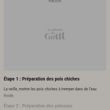
1 pincée de safran
1,5 l de soupe de poissons de roche
3 g d’harissa
huile d’olive
fleur de sel, poivre
500 g de semoule moyenne
3 g de sel fin
5 cl d’huile d’olive
1 c. à c. de raz al-Hanout
75 cl de bouillon de volaille
50 g de beurre doux
Étape 1 : Préparation des pois chiches
La veille, mettre les pois chiches à tremper dans de l’eau
froide.
Étape 2 : Préparation des poissons