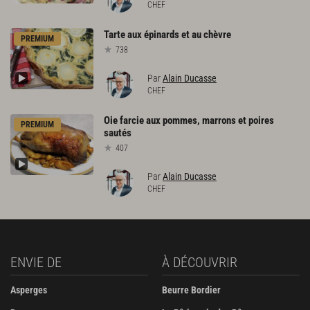
CHEF
Tarte
aux
épinards
et
au
chèvre
PREMIUM
738
Par
Alain Ducasse
CHEF
Oie
farcie
aux
pommes,
marrons
et
poires
PREMIUM
sautés
407
Par
Alain Ducasse
CHEF
ENVIE DE
À DÉCOUVRIR
Asperges
Beurre Bordier