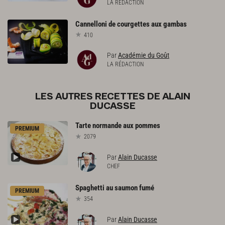
LA RÉDACTION
Cannelloni
de
courgettes
aux
gambas
410
Par
Académie du Goût
LA RÉDACTION
LES AUTRES RECETTES DE ALAIN
DUCASSE
Tarte
normande
aux
pommes
PREMIUM
2079
Par
Alain Ducasse
CHEF
Spaghetti
au
saumon
fumé
PREMIUM
354
Par
Alain Ducasse