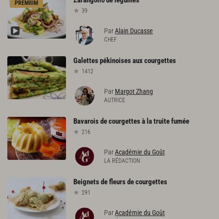
Zarangollo
de
légumes
PREMIUM
39
Par
Alain Ducasse
CHEF
Galettes
pékinoises
aux
courgettes
1412
Par
Margot Zhang
AUTRICE
Bavarois
de
courgettes
à
la
truite
fumée
216
Par
Académie du Goût
LA RÉDACTION
Beignets
de
fleurs
de
courgettes
291
Par
Académie du Goût