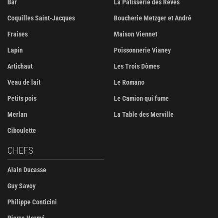
Bar
La Pâtisserie des Rêves
Coquilles Saint-Jacques
Boucherie Metzger et André
Fraises
Maison Viennet
Lapin
Poissonnerie Vianey
Artichaut
Les Trois Dômes
Veau de lait
Le Romano
Petits pois
Le Camion qui fume
Merlan
La Table des Merville
Ciboulette
CHEFS
Alain Ducasse
Guy Savoy
Philippe Conticini
Pierre Hermé