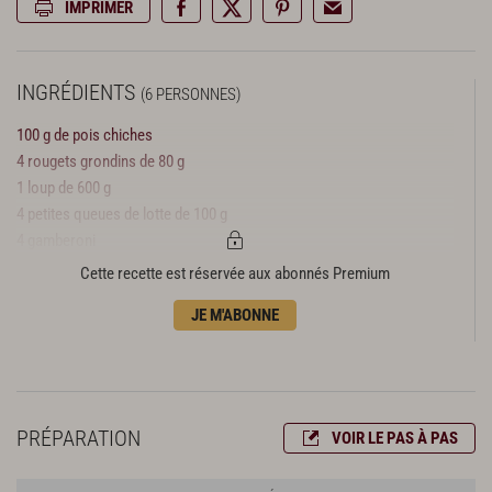
IMPRIMER
INGRÉDIENTS
(6 PERSONNES)
100 g de pois chiches
4 rougets grondins de 80 g
1 loup de 600 g
4 petites queues de lotte de 100 g
4 gamberoni
4 carottes fanes
Cette recette est réservée aux abonnés Premium
4 navets fanes
JE M'ABONNE
2 branches de céleri
2 courgettes trompettes
1 oignon blanc
1 gousse d’ail
3 tomates mûres
PRÉPARATION
VOIR LE PAS À PAS
2 piments forts
1 pincée de cumin