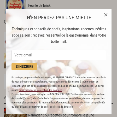
Feuille de brick
×
N’EN PERDEZ PAS UNE MIETTE
GLOSSAIRE & USTENSILES
Techniques et conseils de chefs, inspirations, recettes inédites
et de saison : recevez l’essentiel de la gastronomie, dans votre
Tajine
boîte mail.
Ciseler de la coriandre
S'INSCRIRE
En tant que responsable de traitement, ACADEMIE DU GOUT traite votre adresse email afin
Couscoussier
de vous adresser des newsletters. Vous pouvez vous désinscrire à tout moment en
cliquant sur le lien de désinscription présent en bas de chaque communication. En savoir
plus la
notre politique de protection des données
.
En vous inscrivant, vous acceptez qu'ACADEMIE DU GOUT utilise des traceurs d’ouverture
ACTUALITÉS
de courriel (“pixels”) afin d’adapter la fréquence de ses newsletters, de vous proposer des
contenus plus pertinents, de mesurer la performance de ses newsletters et des publicités
qu’elles peuvent contenir et de gérer ses listes de diffusion.
Ramadan : 50 recettes pour rompre le jeûne