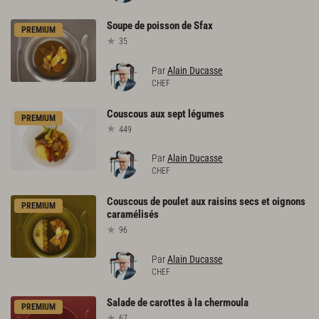
Soupe
de
poisson
de
Sfax
PREMIUM
35
Par
Alain Ducasse
CHEF
Couscous
aux
sept
légumes
PREMIUM
449
Par
Alain Ducasse
CHEF
Couscous
de
poulet
aux
raisins
secs
et
oignons
PREMIUM
caramélisés
96
Par
Alain Ducasse
CHEF
Salade
de
carottes
à
la
chermoula
PREMIUM
67