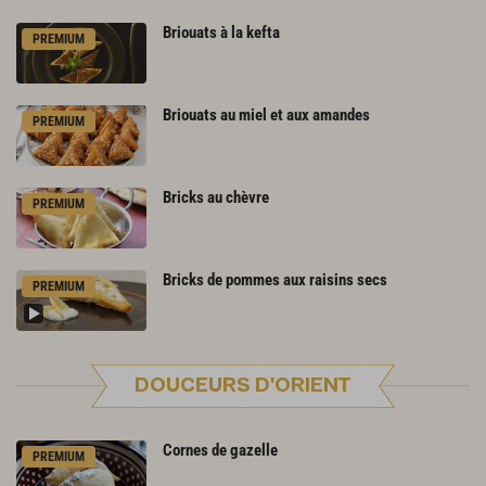
Briouats
à
la
kefta
PREMIUM
Briouats
au
miel
et
aux
amandes
PREMIUM
Bricks
au
chèvre
PREMIUM
Bricks
de
pommes
aux
raisins
secs
PREMIUM
DOUCEURS D'ORIENT
Cornes
de
gazelle
PREMIUM