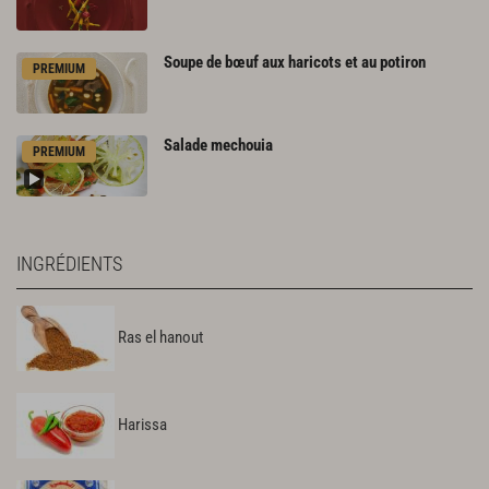
Soupe
de
bœuf
aux
haricots
et
au
potiron
PREMIUM
Salade
mechouia
PREMIUM
INGRÉDIENTS
Ras el hanout
Harissa