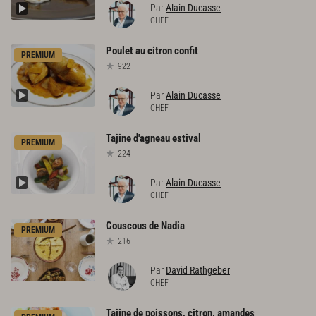
Par
Alain Ducasse
CHEF
Poulet
au
citron
confit
PREMIUM
922
Par
Alain Ducasse
CHEF
Tajine
d'agneau
estival
PREMIUM
224
Par
Alain Ducasse
CHEF
Couscous
de
Nadia
PREMIUM
216
Par
David Rathgeber
CHEF
Tajine
de
poissons,
citron,
amandes