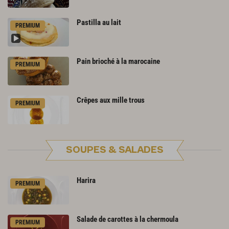
Pastilla
au
lait
PREMIUM
Pain
brioché
à
la
marocaine
PREMIUM
Crêpes
aux
mille
trous
PREMIUM
SOUPES & SALADES
Harira
PREMIUM
Salade
de
carottes
à
la
chermoula
PREMIUM