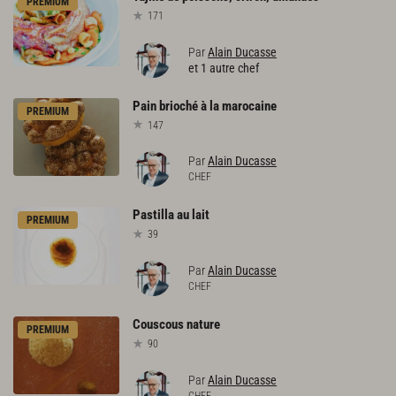
PREMIUM
171
Par
Alain Ducasse
et 1 autre chef
Pain
brioché
à
la
marocaine
PREMIUM
147
Par
Alain Ducasse
CHEF
Pastilla
au
lait
PREMIUM
39
Par
Alain Ducasse
CHEF
Couscous
nature
PREMIUM
90
Par
Alain Ducasse