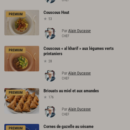
CHEF
Couscous
Hout
PREMIUM
53
Par
Alain Ducasse
CHEF
Couscous « al kharif » aux légumes verts
PREMIUM
printaniers
28
Par
Alain Ducasse
CHEF
Briouats
au
miel
et
aux
amandes
PREMIUM
176
Par
Alain Ducasse
CHEF
Cornes
de
gazelle
au
sésame
PREMIUM