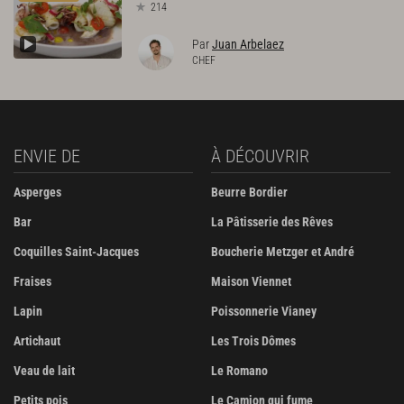
214
Par
Juan Arbelaez
CHEF
ENVIE DE
À DÉCOUVRIR
Asperges
Beurre Bordier
Bar
La Pâtisserie des Rêves
Coquilles Saint-Jacques
Boucherie Metzger et André
Fraises
Maison Viennet
Lapin
Poissonnerie Vianey
Artichaut
Les Trois Dômes
Veau de lait
Le Romano
Petits pois
Le Camion qui fume