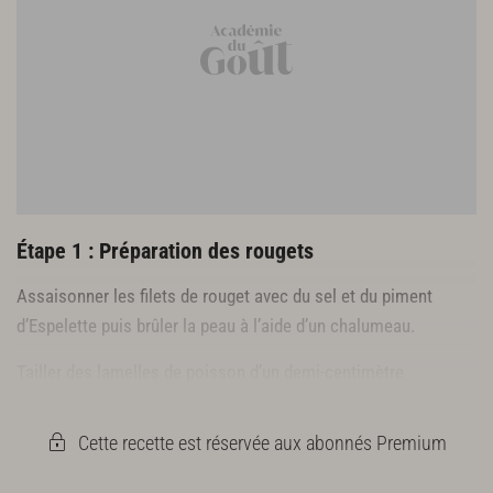
Tartare d’algue Bord à bord
QS herbes aromatiques
1 pêche ou 1 pomélo selon la saison
Pousses maritimes
Étape 1 : Préparation des rougets
Assaisonner les filets de rouget avec du sel et du piment
d’Espelette puis brûler la peau à l’aide d’un chalumeau.
Tailler des lamelles de poisson d’un demi-centimètre
d’épaisseur. Réserver au frais.
Cette recette est réservée aux abonnés Premium