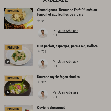
ARBELAEZ
Champignons "Retour de Forêt" fumés au
PREMIUM
fenouil et aux feuilles de cigare
64
Par
Juan Arbelaez
CHEF
Œuf
parfait,
asperges,
parmesan,
Bellota
PREMIUM
774
Par
Juan Arbelaez
CHEF
Daurade
royale
façon
tiradito
PREMIUM
312
Par
Juan Arbelaez
CHEF
Ceviche
d’encornet
PREMIUM