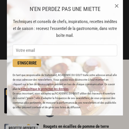
×
N’EN PERDEZ PAS UNE MIETTE
Stop pub
un service garanti sans publicité
Techniques et conseils de chefs, inspirations, recettes inédites
et de saison : recevez l’essentiel de la gastronomie, dans votre
JE M'ABONNE
boîte mail.
DÉJÀ ABONNÉ(E) ? JE ME CONNECTE
S'INSCRIRE
L'ACADÉMIE DU GOÛT VOUS
En tant que responsable de traitement, ACADEMIE DU GOUT traite votre adresse email afin
RECOMMANDE
de vous adresser des newsletters. Vous pouvez vous désinscrire à tout moment en
cliquant sur le lien de désinscription présent en bas de chaque communication. En savoir
plus la
notre politique de protection des données
.
Gros
lieu
cuit
entier
et
légumes
comme
un
aïoli
PREMIUM
En vous inscrivant, vous acceptez qu'ACADEMIE DU GOUT utilise des traceurs d’ouverture
176
de courriel (“pixels”) afin d’adapter la fréquence de ses newsletters, de vous proposer des
contenus plus pertinents, de mesurer la performance de ses newsletters et des publicités
qu’elles peuvent contenir et de gérer ses listes de diffusion.
Par
Guy Savoy
CHEF
Rougets
en
écailles
de
pomme
de
terre
RECETTE OFFERTE !