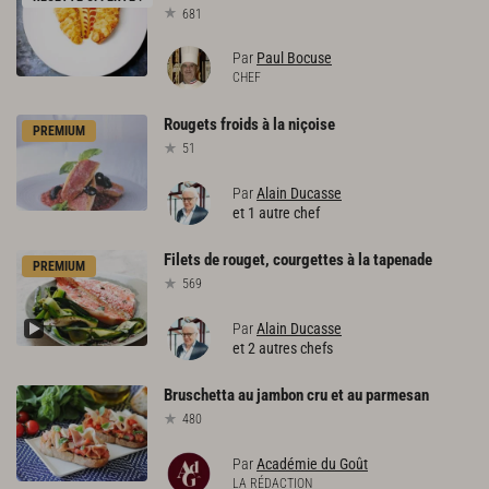
681
Par
Paul Bocuse
CHEF
Rougets
froids
à
la
niçoise
PREMIUM
51
Par
Alain Ducasse
et 1 autre chef
Filets
de
rouget,
courgettes
à
la
tapenade
PREMIUM
569
Par
Alain Ducasse
et 2 autres chefs
Bruschetta
au
jambon
cru
et
au
parmesan
480
Par
Académie du Goût
LA RÉDACTION