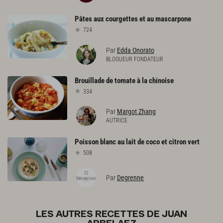
Pâtes
aux
courgettes
et
au
mascarpone
724
Par
Edda Onorato
BLOGUEUR FONDATEUR
Brouillade
de
tomate
à
la
chinoise
334
Par
Margot Zhang
AUTRICE
Poisson
blanc
au
lait
de
coco
et
citron
vert
508
Par
Degrenne
LES AUTRES RECETTES DE JUAN