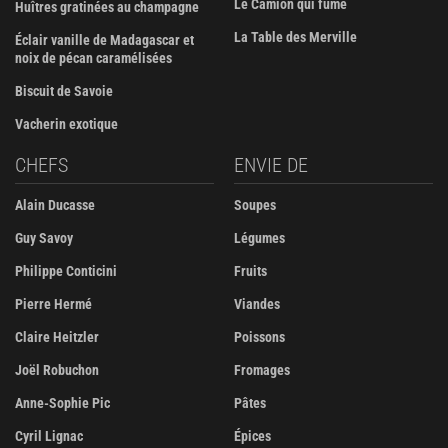
Le Camion qui fume
Huîtres gratinées au champagne
La Table des Merville
Éclair vanille de Madagascar et
noix de pécan caramélisées
Biscuit de Savoie
Vacherin exotique
CHEFS
ENVIE DE
Alain Ducasse
Soupes
Guy Savoy
Légumes
Philippe Conticini
Fruits
Pierre Hermé
Viandes
Claire Heitzler
Poissons
Joël Robuchon
Fromages
Anne-Sophie Pic
Pâtes
Cyril Lignac
Épices