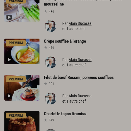
PREMIUM
mousseline
486
Par
Alain Ducasse
et 1 autre chef
Crêpe
soufflée
à
l'orange
PREMIUM
416
Par
Alain Ducasse
et 1 autre chef
Filet
de
bœuf
Rossini,
pommes
soufflées
PREMIUM
391
Par
Alain Ducasse
et 1 autre chef
Charlotte
façon
tiramisu
PREMIUM
849