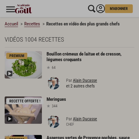
M'ABONNER
Accueil
Recettes
Recettes en vidéo des plus grands chefs
VIDÉOS
1004 RECETTES
Bouillon crémeux de laitue et de cresson,
PREMIUM
légumes croquants
64
Par
Alain Ducasse
et 2 autres chefs
Meringues
RECETTE OFFERTE !
344
Par
Alain Ducasse
CHEF
Asperges vertes de Provence pochées, sauce