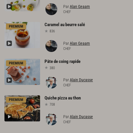
Par
Alan Geaam
CHEF
Caramel
au
beurre
salé
PREMIUM
836
Par
Alan Geaam
CHEF
Pâte
de
coing
rapide
PREMIUM
380
Par
Alain Ducasse
CHEF
Quiche
pizza
au
thon
PREMIUM
708
Par
Alain Ducasse
CHEF