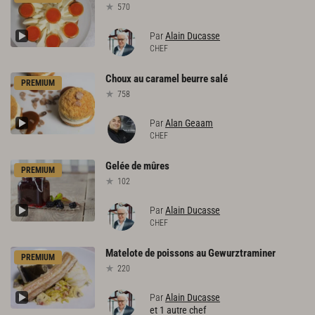
570
Par
Alain Ducasse
CHEF
Choux
au
caramel
beurre
salé
PREMIUM
758
Par
Alan Geaam
CHEF
Gelée
de
mûres
PREMIUM
102
Par
Alain Ducasse
CHEF
Matelote
de
poissons
au
Gewurztraminer
PREMIUM
220
Par
Alain Ducasse
et 1 autre chef