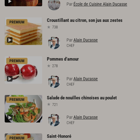
Par
École de Cuisine Alain Ducasse
Croustillant
au
citron,
son
jus
aux
zestes
PREMIUM
738
Par
Alain Ducasse
CHEF
Pommes
d’amour
PREMIUM
278
Par
Alain Ducasse
CHEF
Salade
de
nouilles
chinoises
au
poulet
PREMIUM
721
Par
Alain Ducasse
CHEF
Saint-Honoré
PREMIUM