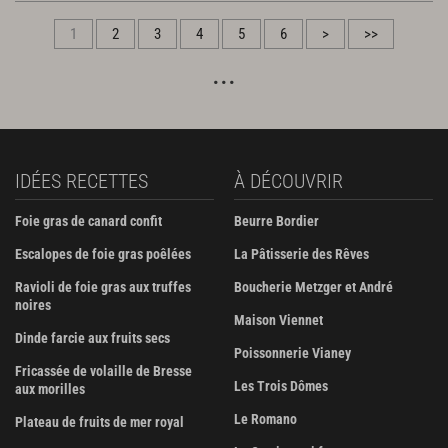
1
2
3
4
5
6
>
>>
IDÉES RECETTES
À DÉCOUVRIR
Foie gras de canard confit
Beurre Bordier
Escalopes de foie gras poêlées
La Pâtisserie des Rêves
Ravioli de foie gras aux truffes
Boucherie Metzger et André
noires
Maison Viennet
Dinde farcie aux fruits secs
Poissonnerie Vianey
Fricassée de volaille de Bresse
Les Trois Dômes
aux morilles
Le Romano
Plateau de fruits de mer royal