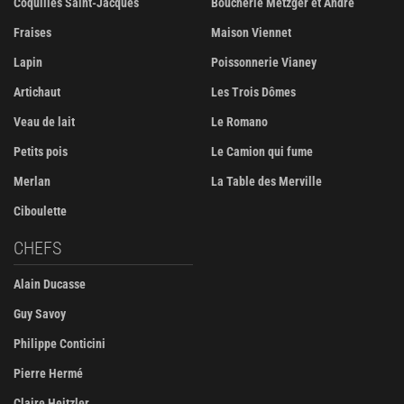
Coquilles Saint-Jacques
Boucherie Metzger et André
Fraises
Maison Viennet
Lapin
Poissonnerie Vianey
Artichaut
Les Trois Dômes
Veau de lait
Le Romano
Petits pois
Le Camion qui fume
Merlan
La Table des Merville
Ciboulette
CHEFS
Alain Ducasse
Guy Savoy
Philippe Conticini
Pierre Hermé
Claire Heitzler