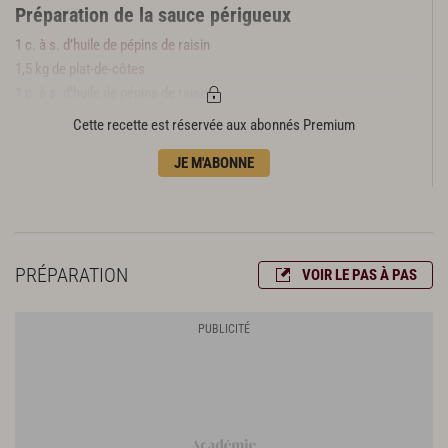
Préparation de la sauce périgueux
1 c. à s. d’huile de pépins de raisin
1,5 kg de plat-de-côtes
1 c. à s. d’huile de pépins de raisin
60 g de beurre
Cette recette est réservée aux abonnés Premium
100 g d’échalotes
JE M'ABONNE
50 cl de madère
1,5 l de jus de bœuf
50 g de truffes hachées
Préparation du foie gras
PRÉPARATION
VOIR LE PAS À PAS
1 lobe de foie gras de canard cru
Préparation des pommes soufflées
2 kg de pommes de terre agria
3 l d’huile de pépins de raisin
50 g de beurre
Fleur de sel