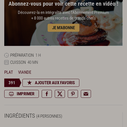
Abonnez-vous pour voir cette recette en vidéo !
Découvrez-la en intégralité avec l'Abonnement Premium
+ 8 000 autres recettes de grands chefs
JE M'ABONNE
PRÉPARATION
1 H
CUISSON
40 MN
PLAT
VIANDE
391
AJOUTER AUX FAVORIS
IMPRIMER
INGRÉDIENTS
(4 PERSONNES)