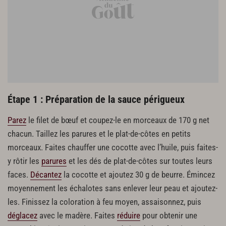
Poivre du moulin
Cuisson du filet de bœuf
800 g de filet de bœuf
Dressage et finition
Fleur de sel
Étape 1 : Préparation de la sauce périgueux
Parez
le filet de bœuf et coupez-le en morceaux de 170 g net
chacun. Taillez les parures et le plat-de-côtes en petits
morceaux. Faites chauffer une cocotte avec l’huile, puis faites-
y rôtir les
parures
et les dés de plat-de-côtes sur toutes leurs
faces.
Décantez
la cocotte et ajoutez 30 g de beurre. Émincez
moyennement les échalotes sans enlever leur peau et ajoutez-
les. Finissez la coloration à feu moyen, assaisonnez, puis
déglacez
avec le madère. Faites
réduire
pour obtenir une