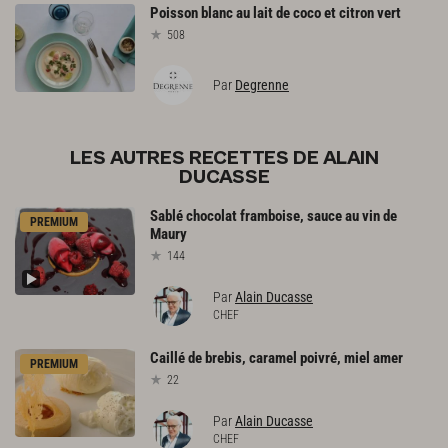
Poisson
blanc
au
lait
de
coco
et
citron
vert
508
Par
Degrenne
LES AUTRES RECETTES DE ALAIN
DUCASSE
Sablé
chocolat
framboise,
sauce
au
vin
de
PREMIUM
Maury
144
Par
Alain Ducasse
CHEF
Caillé
de
brebis,
caramel
poivré,
miel
amer
PREMIUM
22
Par
Alain Ducasse
CHEF