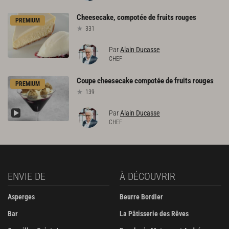
Cheesecake,
compotée
de
fruits
rouges
PREMIUM
331
Par
Alain Ducasse
CHEF
Coupe
cheesecake
compotée
de
fruits
rouges
PREMIUM
139
Par
Alain Ducasse
CHEF
ENVIE DE
À DÉCOUVRIR
Asperges
Beurre Bordier
Bar
La Pâtisserie des Rêves