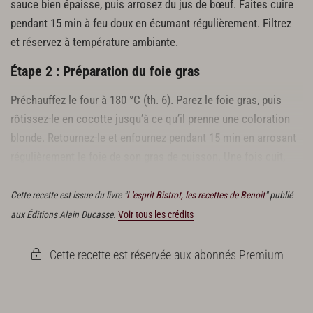
sauce bien épaisse, puis arrosez du jus de bœuf. Faites cuire
pendant 15 min à feu doux en écumant régulièrement. Filtrez
et réservez à température ambiante.
Étape 2 : Préparation du foie gras
Préchauffez le four à 180 °C (th. 6). Parez le foie gras, puis
rôtissez-le en cocotte jusqu’à ce qu’il prenne une coloration
blonde. Retournez-le et enfournez pendant 15 min en arrosant
régulièrement le foie de son gras de cuisson. Une fois cuit,
déposez-le sur une grille.
Cette recette est issue du livre "
L'esprit Bistrot, les recettes de Benoit
" publié
aux Éditions Alain Ducasse.
Voir tous les crédits
Cette recette est réservée aux abonnés Premium