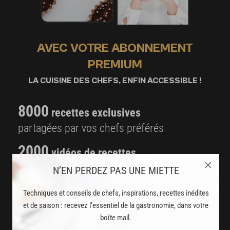
AVEC VOTRE ABONNEMENT
PREMIUM
LA CUISINE DES CHEFS, ENFIN ACCESSIBLE !
8000
recettes exclusives
partagées par vos chefs préférés
2000
vidéos de recettes
×
et techniques de cuisine et pâtisserie
N’EN PERDEZ PAS UNE MIETTE
Des nouveautés
Techniques et conseils de chefs, inspirations, recettes inédites
disponibles chaque semaine
et de saison : recevez l’essentiel de la gastronomie, dans votre
boîte mail.
Stop pub