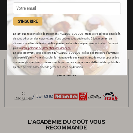
un service garanti sans publicité
S'INSCRIRE
JE M'ABONNE
En tant que responsable de traitement, ACADEMIE DU GOUT traite votre adresse email afin
DÉJÀ ABONNÉ(E) ? JE ME CONNECTE
de vous adresser des newsletters. Vous pouvez vous désinscrire à tout moment en
cliquant sur le lien de désinscription présent en bas de chaque communication. En savoir
plus la
notre politique de protection des données
.
En vous inscrivant, vous acceptez qu'ACADEMIE DU GOUT utilise des traceurs d’ouverture
de courriel (“pixels”) afin d’adapter la fréquence de ses newsletters, de vous proposer des
contenus plus pertinents, de mesurer la performance de ses newsletters et des publicités
qu’elles peuvent contenir et de gérer ses listes de diffusion.
Cette vidéo a été réalisée dans une cuisine habillée par nos
partenaires
L'ACADÉMIE DU GOÛT VOUS
RECOMMANDE