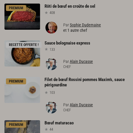
Rôti
de
bœuf
en
croûte
de
sel
PREMIUM
408
Par
Sophie Dudemaine
et 1 autre chef
Sauce
bolognaise
express
RECETTE OFFERTE !
133
Par
Alain Ducasse
CHEF
Filet de bœuf Rossini pommes Maxim’s, sauce
PREMIUM
périgourdine
103
Par
Alain Ducasse
CHEF
Bœuf
maturacao
PREMIUM
44