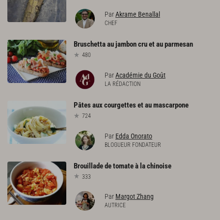
Par
Akrame Benallal
CHEF
Bruschetta
au
jambon
cru
et
au
parmesan
480
Par
Académie du Goût
LA RÉDACTION
Pâtes
aux
courgettes
et
au
mascarpone
724
Par
Edda Onorato
BLOGUEUR FONDATEUR
Brouillade
de
tomate
à
la
chinoise
333
Par
Margot Zhang
AUTRICE