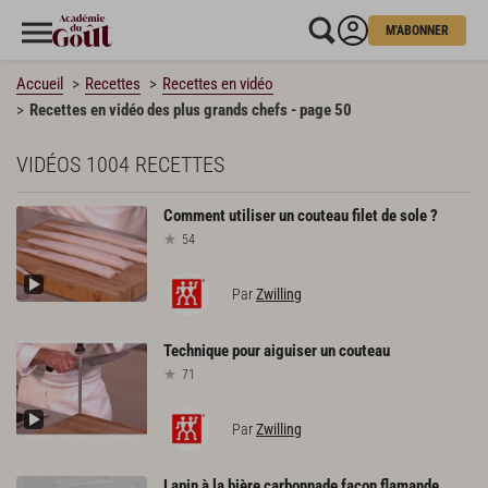
M'ABONNER
Accueil
Recettes
Recettes en vidéo
Recettes en vidéo des plus grands chefs - page 50
VIDÉOS
1004 RECETTES
Comment
utiliser
un
couteau
filet
de
sole
?
54
Par
Zwilling
Technique
pour
aiguiser
un
couteau
71
Par
Zwilling
Lapin
à
la
bière
carbonnade
façon
flamande