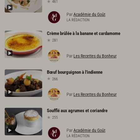
461
Par
Académie du Goût
LA RÉDACTION
Crème
brûlée
à
la
banane
et
cardamome
281
Par
Les Recettes du Bonheur
Bœuf
bourguignon
à
l'indienne
266
Par
Les Recettes du Bonheur
Soufflé
aux
agrumes
et
coriandre
255
Par
Académie du Goût
LA RÉDACTION