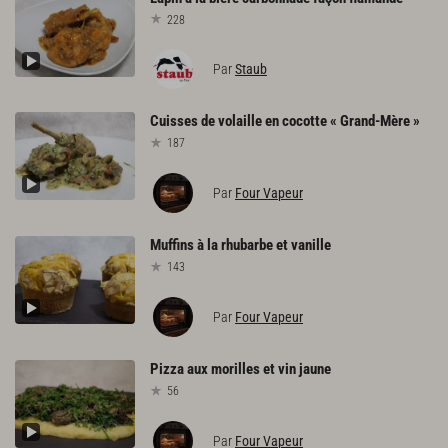
228
Par
Staub
Cuisses
de
volaille
en
cocotte
«
Grand-Mère
»
187
Par
Four Vapeur
Muffins
à
la
rhubarbe
et
vanille
143
Par
Four Vapeur
Pizza
aux
morilles
et
vin
jaune
56
Par
Four Vapeur