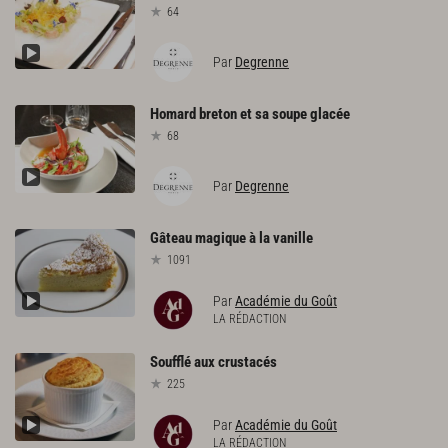
64
Par
Degrenne
Homard
breton
et
sa
soupe
glacée
68
Par
Degrenne
Gâteau
magique
à
la
vanille
1091
Par
Académie du Goût
LA RÉDACTION
Soufflé
aux
crustacés
225
Par
Académie du Goût
LA RÉDACTION