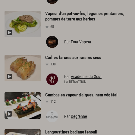
Vapeur d'un pot-au-feu, légumes printaniers,
pommes de terre aux herbes
65
Par
Four Vapeur
Cailles
farcies
aux
raisins
secs
138
Par
Académie du Goût
LA RÉDACTION
Gambas
en
vapeur
d'algues,
nem
végétal
112
Par
Degrenne
Langoustines
badiane
fenouil