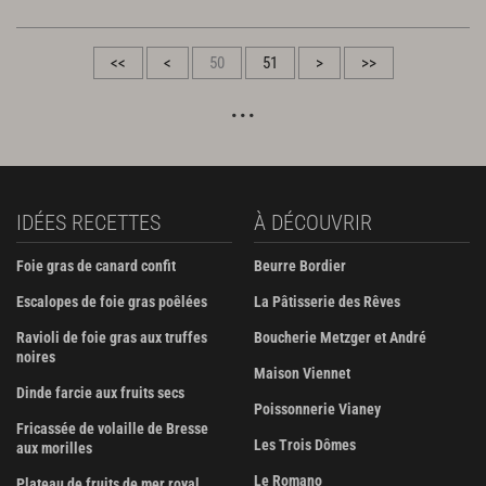
<<
<
50
51
>
>>
IDÉES RECETTES
À DÉCOUVRIR
Foie gras de canard confit
Beurre Bordier
Escalopes de foie gras poêlées
La Pâtisserie des Rêves
Ravioli de foie gras aux truffes
Boucherie Metzger et André
noires
Maison Viennet
Dinde farcie aux fruits secs
Poissonnerie Vianey
Fricassée de volaille de Bresse
Les Trois Dômes
aux morilles
Le Romano
Plateau de fruits de mer royal