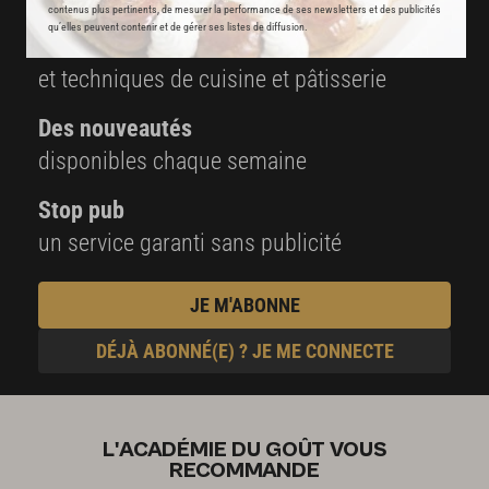
contenus plus pertinents, de mesurer la performance de ses newsletters et des publicités
qu’elles peuvent contenir et de gérer ses listes de diffusion.
2000
vidéos de recettes
et techniques de cuisine et pâtisserie
Des nouveautés
disponibles chaque semaine
Stop pub
un service garanti sans publicité
JE M'ABONNE
DÉJÀ ABONNÉ(E) ? JE ME CONNECTE
L'ACADÉMIE DU GOÛT VOUS
RECOMMANDE