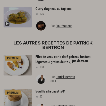
Curry
d'agneau
au
tapioca
126
Par
Four Vapeur
LES AUTRES RECETTES DE PATRICK
BERTRON
Filet de veau et ris doré poireau fondant,
PREMIUM
jus de veau
légumes « grains de riz »,
108
Par
Patrick Bertron
CHEF
Soufflé
à
la
cazette®
PREMIUM
22