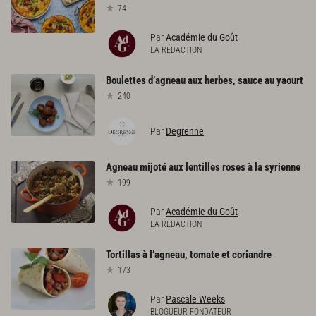
74
Par
Académie du Goût
LA RÉDACTION
Boulettes
d’agneau
aux
herbes,
sauce
au
yaourt
240
Par
Degrenne
Agneau
mijoté
aux
lentilles
roses
à
la
syrienne
199
Par
Académie du Goût
LA RÉDACTION
Tortillas
à
l’agneau,
tomate
et
coriandre
173
Par
Pascale Weeks
BLOGUEUR FONDATEUR