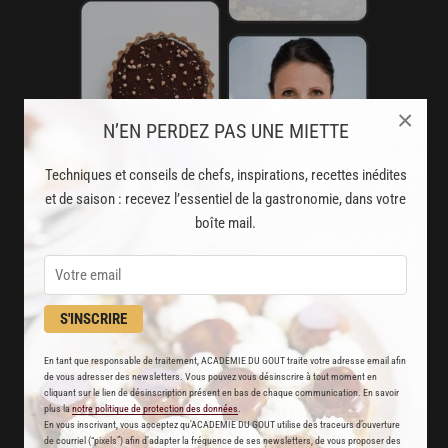
×
N’EN PERDEZ PAS UNE MIETTE
Techniques et conseils de chefs, inspirations, recettes inédites
et de saison : recevez l’essentiel de la gastronomie, dans votre
boîte mail.
AVEC VOTRE ABONNEMENT
PREMIUM
S'INSCRIRE
LA CUISINE DES CHEFS, ENFIN ACCESSIBLE !
En tant que responsable de traitement, ACADEMIE DU GOUT traite votre adresse email afin
de vous adresser des newsletters. Vous pouvez vous désinscrire à tout moment en
cliquant sur le lien de désinscription présent en bas de chaque communication. En savoir
8000
recettes exclusives
plus la
notre politique de protection des données
.
En vous inscrivant, vous acceptez qu'ACADEMIE DU GOUT utilise des traceurs d’ouverture
partagées par vos chefs préférés
de courriel (“pixels”) afin d’adapter la fréquence de ses newsletters, de vous proposer des