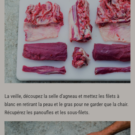
Jus d'agneau au gingembre
5 g de racine de gingembre
15 g de purée de carotte
Sel fin
Poivre blanc du moulin
La veille, découpez la selle d’agneau et mettez les filets à
blanc en retirant la peau et le gras pour ne garder que la chair.
Récupérez les panoufles et les sous-filets.