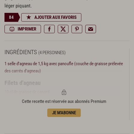
léger piquant.
84
AJOUTER AUX FAVORIS
IMPRIMER
INGRÉDIENTS
(4 PERSONNES)
1 selle d'agneau de 1,5 kg avec panoufle (couche de graisse prélevée
des carrés d'agneau)
Filets d'agneau
10 cl de graisse de canard
20 g de beurre
Cette recette est réservée aux abonnés Premium
Sous-filets marinés
JE M'ABONNE
Gros sel
Huile d'olive