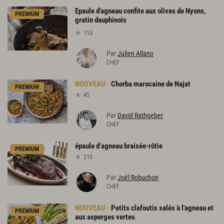
Epaule d'agneau confite aux olives de Nyons,
PREMIUM
gratin dauphinois
153
Par
Julien Allano
CHEF
Chorba
marocaine
de
Najat
PREMIUM
45
Par
David Rathgeber
CHEF
épaule
d’agneau
braisée-rôtie
PREMIUM
210
Par
Joël Robuchon
CHEF
Petits clafoutis salés à l'agneau et
PREMIUM
aux asperges vertes