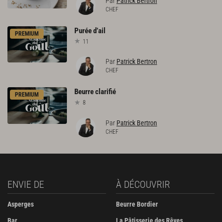
Par
Patrick Bertron
CHEF
Purée
d’ail
PREMIUM
11
Par
Patrick Bertron
CHEF
Beurre
clarifié
PREMIUM
8
Par
Patrick Bertron
CHEF
ENVIE DE
À DÉCOUVRIR
Asperges
Beurre Bordier
Bar
La Pâtisserie des Rêves