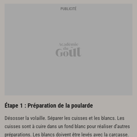
1/2 botte de persil
1/4 botte de ciboulette
Sel
Poivre
Préparation de la purée de persil
200 g de persil
Réalisation de la sauce suprême
10 g d’échalote
100 g de vin blanc sec
100 g de fond blanc
200 g de crème
Purée de persil ??
Essence ??
Étape 1 : Préparation de la poularde
Réalisation de la sauce poularde
Désosser la volaille. Séparer les cuisses et les blancs. Les
1 kg de carcasses de poulardes
cuisses sont à cuire dans un fond blanc pour réaliser d’autres
100 g de carotte
préparations. Les blancs doivent être levés avec la carcasse.