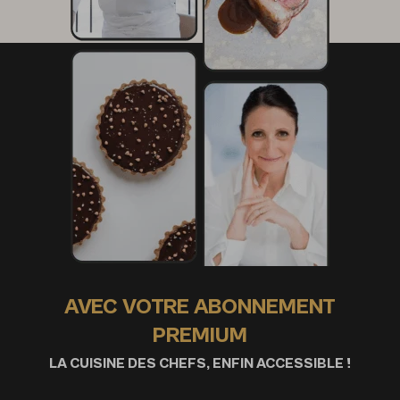
Préparation des légumes du jardin crus
2 mini navets
2 mini carottes bicolores et jaunes
Dressage
1 botte de tahoon cress
AVEC VOTRE ABONNEMENT
PREMIUM
LA CUISINE DES CHEFS, ENFIN ACCESSIBLE !