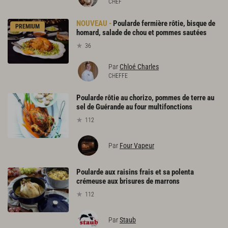
CHEF
Poularde fermière rôtie, bisque de
PREMIUM
homard, salade de chou et pommes sautées
36
Par
Chloé Charles
CHEFFE
Poularde rôtie au chorizo, pommes de terre au
sel de Guérande au four multifonctions
112
Par
Four Vapeur
Poularde aux raisins frais et sa polenta
crémeuse aux brisures de marrons
112
Par
Staub