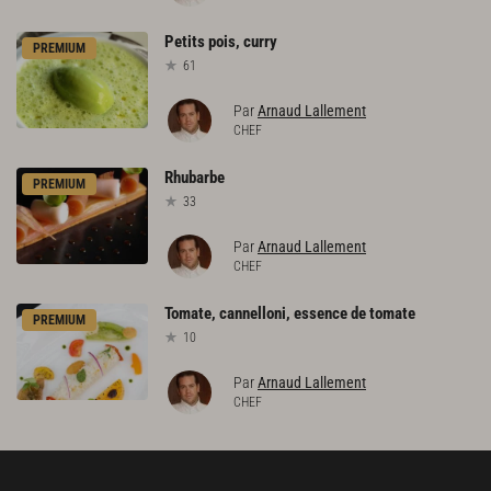
Petits
pois,
curry
PREMIUM
61
Par
Arnaud Lallement
CHEF
Rhubarbe
PREMIUM
33
Par
Arnaud Lallement
CHEF
Tomate,
cannelloni,
essence
de
tomate
PREMIUM
10
Par
Arnaud Lallement
CHEF