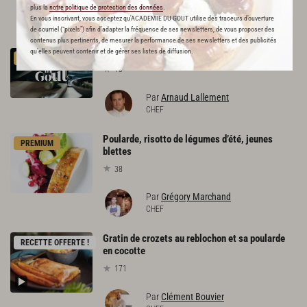
plus la
notre politique de protection des données
.
L'ACADÉMIE DU GOÛT VOUS
En vous inscrivant, vous acceptez qu'ACADEMIE DU GOUT utilise des traceurs d’ouverture
RECOMMANDE
de courriel (“pixels”) afin d’adapter la fréquence de ses newsletters, de vous proposer des
contenus plus pertinents, de mesurer la performance de ses newsletters et des publicités
qu’elles peuvent contenir et de gérer ses listes de diffusion.
Fond
blanc
PREMIUM
13
Par
Arnaud Lallement
CHEF
Poularde, risotto de légumes d’été, jeunes
PREMIUM
blettes
38
Par
Grégory Marchand
CHEF
Gratin de crozets au reblochon et sa poularde
RECETTE OFFERTE !
en cocotte
171
Par
Clément Bouvier