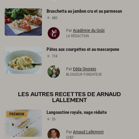
Bruschetta
au
jambon
cru
et
au
parmesan
480
Par
Académie du Goût
LA RÉDACTION
Pâtes
aux
courgettes
et
au
mascarpone
724
Par
Edda Onorato
BLOGUEUR FONDATEUR
LES AUTRES RECETTES DE ARNAUD
LALLEMENT
Langoustine
royale,
nage
réduite
PREMIUM
26
Par
Arnaud Lallement
CHEF