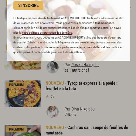
Le chocolat Matsiro, fèves
PREMIUM
S'INSCRIRE
Amelonado glacées, mousse tiède et streusel à la cardamome verte
29
En tant que responsable de traitement, ACADEMIE DU GOUT traite votre adresse email afin
de vous adresser des newsletters. Vous pouvez vous désinscrire à tout moment en
Par
Moulaye Fanny
cliquant sur le lien de désinscription présent en bas de chaque communication. En savoir
CHEF
plus la
notre politique de protection des données
.
En vous inscrivant, vous acceptez qu'ACADEMIE DU GOUT utilise des traceurs d’ouverture
de courriel (“pixels”) afin d’adapter la fréquence de ses newsletters, de vous proposer des
Paris-brest
pistache
framboise
PREMIUM
contenus plus pertinents, de mesurer la performance de ses newsletters et des publicités
36
qu’elles peuvent contenir et de gérer ses listes de diffusion.
Par
Pascal Hainigue
et 1 autre chef
Tyropita express à la poêle :
PREMIUM
feuilleté à la feta
69
Par
Dina Nikolaou
CHEFFE
Canh rau cai : soupe de feuilles de
PREMIUM
moutarde