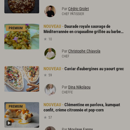
Par
Cédric Grolet
CHEF PÂTISSIER
Daurade royale sauvage de
PREMIUM
Méditerrannée en crapaudine grillée au barbecue
10
Par
Christophe Chiavola
CHEF
Caviar
d'aubergines
au
yaourt
grec
59
Par
Dina Nikolaou
CHEFFE
Clémentine en pavlova, kumquat
PREMIUM
confit, crème citronnée et pop-corn
57
Par
Moulaye Fanny