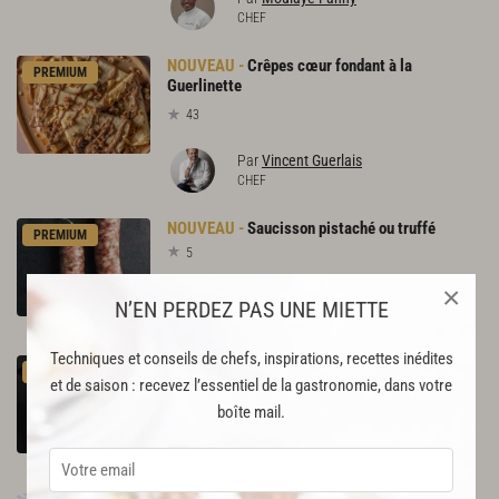
CHEF
Crêpes cœur fondant à la
PREMIUM
Guerlinette
43
Par
Vincent Guerlais
CHEF
Saucisson
pistaché
ou
truffé
PREMIUM
5
×
Par
Arnaud Nicolas
N’EN PERDEZ PAS UNE MIETTE
CHEF
Techniques et conseils de chefs, inspirations, recettes inédites
Pâté
d’andouillette
au
poivre
vert
PREMIUM
et de saison : recevez l’essentiel de la gastronomie, dans votre
8
boîte mail.
Par
Arnaud Nicolas
et 2 autres chefs