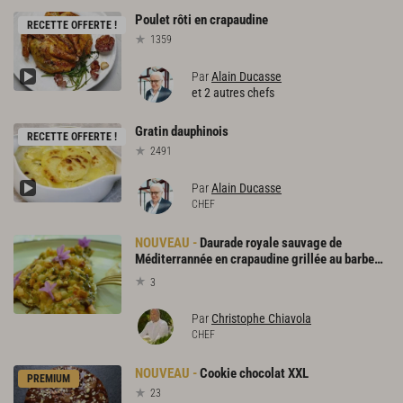
Poulet
rôti
en
crapaudine
RECETTE OFFERTE !
1359
Par
Alain Ducasse
et 2 autres chefs
Gratin
dauphinois
RECETTE OFFERTE !
2491
Par
Alain Ducasse
CHEF
Daurade royale sauvage de
Méditerrannée en crapaudine grillée au barbecue
3
Par
Christophe Chiavola
CHEF
Cookie
chocolat
XXL
PREMIUM
23