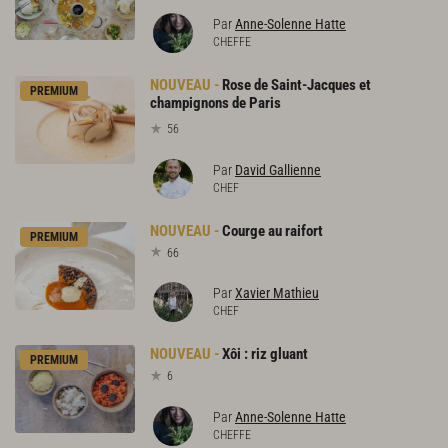
Par
Anne-Solenne Hatte
CHEFFE
Rose de Saint-Jacques et
PREMIUM
champignons de Paris
56
Par
David Gallienne
CHEF
Courge
au
raifort
PREMIUM
66
Par
Xavier Mathieu
CHEF
Xôi
:
riz
gluant
PREMIUM
6
Par
Anne-Solenne Hatte
CHEFFE