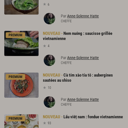
6
Par
Anne-Solenne Hatte
CHEFFE
Nem nuóng : saucisse grillée
PREMIUM
vietnamienne
4
Par
Anne-Solenne Hatte
CHEFFE
Cà tím xào tía tô : aubergines
PREMIUM
sautées au shiso
10
Par
Anne-Solenne Hatte
CHEFFE
Lẩu
viêṭ
nam
:
fondue
vietnamienne
PREMIUM
93