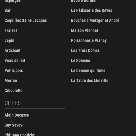
Asperges
Beurre Bordier
Bar
La Pâtisserie des Rêves
Coquilles Saint-Jacques
Boucherie Metzger et André
Fraises
Maison Viennet
Lapin
Poissonnerie Vianey
Artichaut
Les Trois Dômes
Veau de lait
Le Romano
Petits pois
Le Camion qui fume
Merlan
La Table des Merville
Ciboulette
CHEFS
Alain Ducasse
Guy Savoy
Philippe Conticini