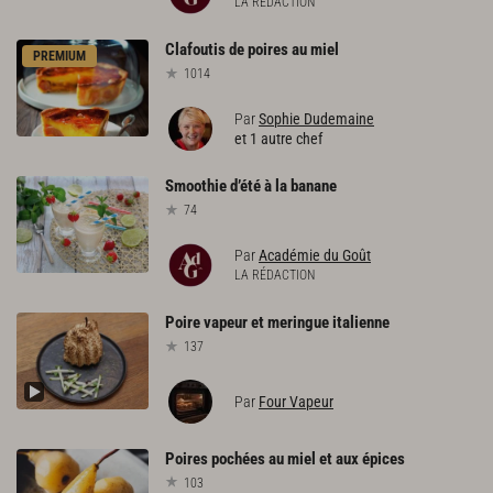
LA RÉDACTION
Clafoutis
de
poires
au
miel
PREMIUM
1014
Par
Sophie Dudemaine
et 1 autre chef
Smoothie
d’été
à
la
banane
74
Par
Académie du Goût
LA RÉDACTION
Poire
vapeur
et
meringue
italienne
137
Par
Four Vapeur
Poires
pochées
au
miel
et
aux
épices
103