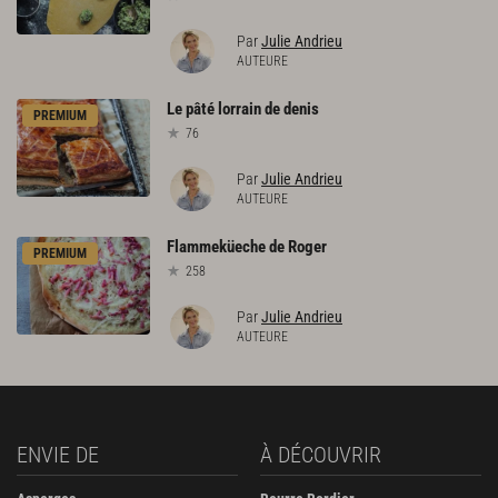
Par
Julie Andrieu
AUTEURE
Le
pâté
lorrain
de
denis
PREMIUM
76
Par
Julie Andrieu
AUTEURE
Flammeküeche
de
Roger
PREMIUM
258
Par
Julie Andrieu
AUTEURE
ENVIE DE
À DÉCOUVRIR