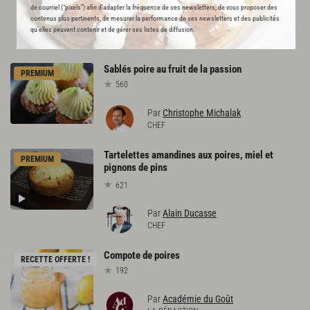
de courriel (“pixels”) afin d’adapter la fréquence de ses newsletters, de vous proposer des
contenus plus pertinents, de mesurer la performance de ses newsletters et des publicités
L'ACADÉMIE DU GOÛT VOUS
qu’elles peuvent contenir et de gérer ses listes de diffusion.
RECOMMANDE
Sablés
poire
au
fruit
de
la
passion
PREMIUM
560
Par
Christophe Michalak
CHEF
Tartelettes amandines aux poires, miel et
PREMIUM
pignons de pins
621
Par
Alain Ducasse
CHEF
Compote
de
poires
RECETTE OFFERTE !
192
Par
Académie du Goût