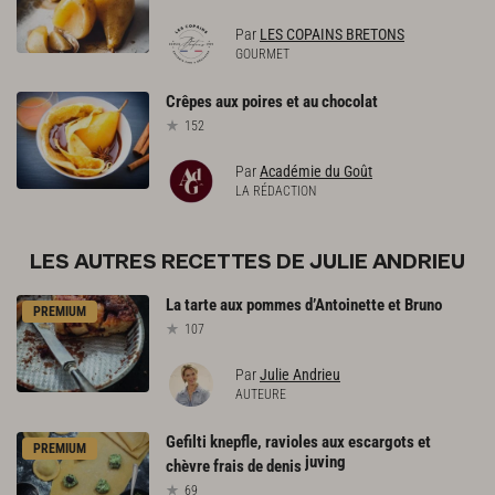
Par
LES COPAINS BRETONS
GOURMET
Crêpes
aux
poires
et
au
chocolat
152
Par
Académie du Goût
LA RÉDACTION
LES AUTRES RECETTES DE JULIE ANDRIEU
La
tarte
aux
pommes
d’Antoinette
et
Bruno
PREMIUM
107
Par
Julie Andrieu
AUTEURE
Gefilti knepfle, ravioles aux escargots et
PREMIUM
juving
chèvre frais de denis
69