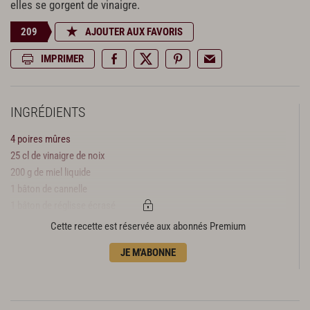
elles se gorgent de vinaigre.
209
AJOUTER AUX FAVORIS
IMPRIMER
INGRÉDIENTS
4 poires mûres
25 cl de vinaigre de noix
200 g de miel liquide
1 bâton de cannelle
1 bâton de réglisse écrasé
3 feuilles de laurier
Cette recette est réservée aux abonnés Premium
5 grains de poivre noir
JE M'ABONNE
50 g de cerneaux de noix
3 tranches de pain d'épices
4 c. à s. de ricotta ou de fromage blanc