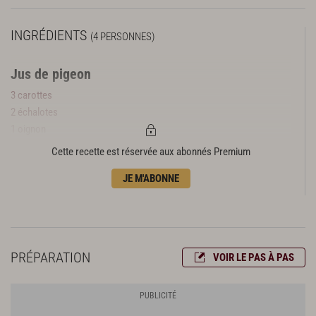
INGRÉDIENTS
(4 PERSONNES)
Jus de pigeon
3 carottes
2 échalotes
1 oignon
1 c. à s. d’huile d’olive
Cette recette est réservée aux abonnés Premium
1/2 bouteille de vinaigre balsamique
JE M'ABONNE
1 l de fond blanc
Préparation de la tourte
60 g de ventrèche
1/2 l d’eau
PRÉPARATION
VOIR LE PAS À PAS
100 g de pousses d’épinard
80 g de foie gras cru
Montage de la tourte