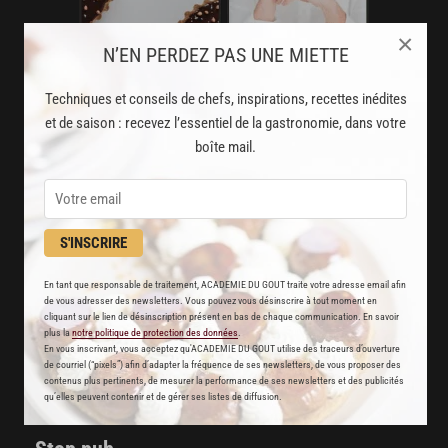
×
N’EN PERDEZ PAS UNE MIETTE
AVEC VOTRE ABONNEMENT
Techniques et conseils de chefs, inspirations, recettes inédites
et de saison : recevez l’essentiel de la gastronomie, dans votre
PREMIUM
boîte mail.
LA CUISINE DES CHEFS, ENFIN ACCESSIBLE !
8000
recettes exclusives
S'INSCRIRE
partagées par vos chefs préférés
En tant que responsable de traitement, ACADEMIE DU GOUT traite votre adresse email afin
2000
vidéos de recettes
de vous adresser des newsletters. Vous pouvez vous désinscrire à tout moment en
cliquant sur le lien de désinscription présent en bas de chaque communication. En savoir
et techniques de cuisine et pâtisserie
plus la
notre politique de protection des données
.
En vous inscrivant, vous acceptez qu'ACADEMIE DU GOUT utilise des traceurs d’ouverture
de courriel (“pixels”) afin d’adapter la fréquence de ses newsletters, de vous proposer des
Des nouveautés
contenus plus pertinents, de mesurer la performance de ses newsletters et des publicités
qu’elles peuvent contenir et de gérer ses listes de diffusion.
disponibles chaque semaine