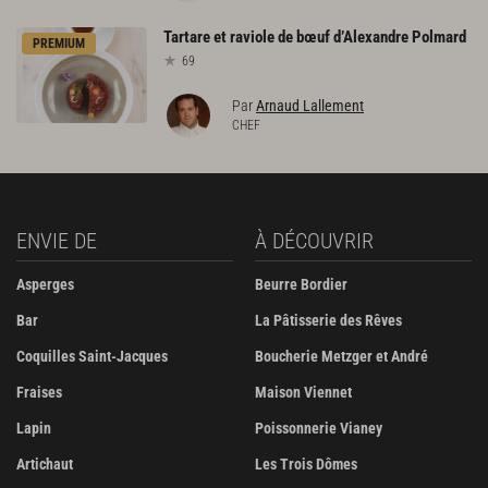
Tartare
et
raviole
de
bœuf
d’Alexandre
Polmard
PREMIUM
69
Par
Arnaud Lallement
CHEF
ENVIE DE
À DÉCOUVRIR
Asperges
Beurre Bordier
Bar
La Pâtisserie des Rêves
Coquilles Saint-Jacques
Boucherie Metzger et André
Fraises
Maison Viennet
Lapin
Poissonnerie Vianey
Artichaut
Les Trois Dômes