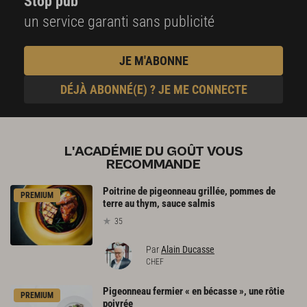
Stop pub
un service garanti sans publicité
JE M'ABONNE
DÉJÀ ABONNÉ(E) ? JE ME CONNECTE
L'ACADÉMIE DU GOÛT VOUS
RECOMMANDE
Poitrine de pigeonneau grillée, pommes de
PREMIUM
terre au thym, sauce salmis
35
Par
Alain Ducasse
CHEF
Pigeonneau fermier « en bécasse », une rôtie
PREMIUM
poivrée