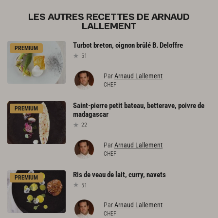
LES AUTRES RECETTES DE ARNAUD
LALLEMENT
Turbot
breton,
oignon
brûlé
B.
Deloffre
PREMIUM
51
Par
Arnaud Lallement
CHEF
Saint-pierre
petit
bateau,
betterave,
poivre
de
PREMIUM
madagascar
22
Par
Arnaud Lallement
CHEF
Ris
de
veau
de
lait,
curry,
navets
PREMIUM
51
Par
Arnaud Lallement
CHEF