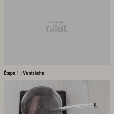
500 g de pâte feuilletée
4 pétales de tomate séchée
1 jaune d’œuf
Huile d’olive
Sel
Poivre
Étape 1 : Ventrèche