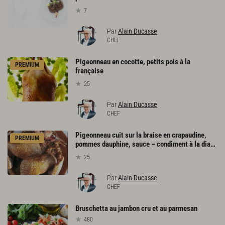
7
Par
Alain Ducasse
CHEF
Pigeonneau en cocotte, petits pois à la
PREMIUM
française
25
Par
Alain Ducasse
CHEF
Pigeonneau cuit sur la braise en crapaudine,
PREMIUM
pommes dauphine, sauce – condiment à la diable
25
Par
Alain Ducasse
CHEF
Bruschetta
au
jambon
cru
et
au
parmesan
480