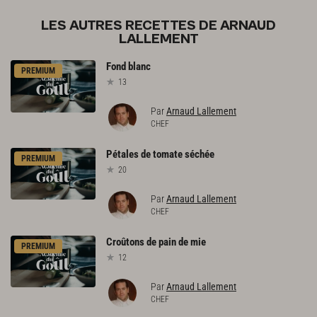
LES AUTRES RECETTES DE ARNAUD
LALLEMENT
Fond
blanc
PREMIUM
13
Par
Arnaud Lallement
CHEF
Pétales
de
tomate
séchée
PREMIUM
20
Par
Arnaud Lallement
CHEF
Croûtons
de
pain
de
mie
PREMIUM
12
Par
Arnaud Lallement
CHEF