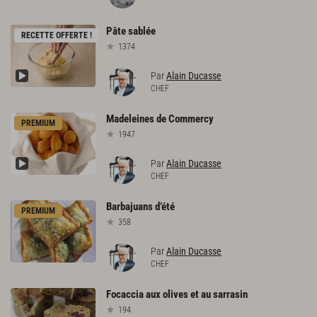
Pâte
sablée
RECETTE OFFERTE !
1374
Par
Alain Ducasse
CHEF
Madeleines
de
Commercy
PREMIUM
1947
Par
Alain Ducasse
CHEF
Barbajuans
d’été
PREMIUM
358
Par
Alain Ducasse
CHEF
Focaccia
aux
olives
et
au
sarrasin
194