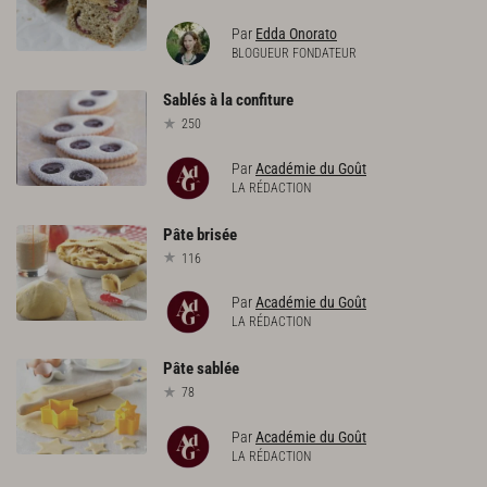
Par
Edda Onorato
BLOGUEUR FONDATEUR
Sablés
à
la
confiture
250
Par
Académie du Goût
LA RÉDACTION
Pâte
brisée
116
Par
Académie du Goût
LA RÉDACTION
Pâte
sablée
78
Par
Académie du Goût
LA RÉDACTION