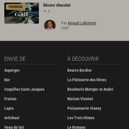
Décors
chocolat
PREMIUM
5
Par
Arnaud Lallement
CHEF
ENVIE DE
À DÉCOUVRIR
Asperges
Beurre Bordier
Bar
La Pâtisserie des Rêves
Coquilles Saint-Jacques
Boucherie Metzger et André
Fraises
Maison Viennet
Lapin
Poissonnerie Vianey
Artichaut
Les Trois Dômes
Veau de lait
Le Romano