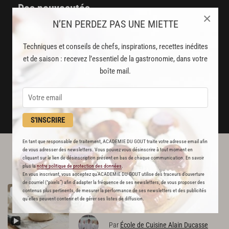
Des nouveautés
×
disponibles chaque semaine
N’EN PERDEZ PAS UNE MIETTE
Stop pub
Techniques et conseils de chefs, inspirations, recettes inédites
et de saison : recevez l’essentiel de la gastronomie, dans votre
un service garanti sans publicité
boîte mail.
JE M'ABONNE
DÉJÀ ABONNÉ(E) ? JE ME CONNECTE
S'INSCRIRE
En tant que responsable de traitement, ACADEMIE DU GOUT traite votre adresse email afin
de vous adresser des newsletters. Vous pouvez vous désinscrire à tout moment en
L'ACADÉMIE DU GOÛT VOUS
cliquant sur le lien de désinscription présent en bas de chaque communication. En savoir
plus la
notre politique de protection des données
.
RECOMMANDE
En vous inscrivant, vous acceptez qu'ACADEMIE DU GOUT utilise des traceurs d’ouverture
de courriel (“pixels”) afin d’adapter la fréquence de ses newsletters, de vous proposer des
Pâte
à
pizza
contenus plus pertinents, de mesurer la performance de ses newsletters et des publicités
RECETTE OFFERTE !
qu’elles peuvent contenir et de gérer ses listes de diffusion.
2483
Par
École de Cuisine Alain Ducasse