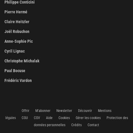
Philippe Conticini
Pierre Hermé
Claire Heitzler
Joël Robuchon
Anne-Sophie Pic
Cyril Lignac
Christophe Michalak
Paul Bocuse
Frédéric Vardon
Offrir
M'abonner
Newsletter
Découvrir
Mentions
légales
CGU
CGV
Aide
Cookies
Gérer les cookies
Protection des
données personnelles
Crédits
Contact