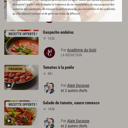
232
de courriel (“pixels”) afin d’adapter la fréquence de ses newsletters, de vous proposer des
contenus plus pertinents, de mesurer la performance de ses newsletters et des publicités
qu’elles peuvent contenir et de gérer ses listes de diffusion.
Par
Académie du Goût
LA RÉDACTION
Gaspacho
andalou
RECETTE OFFERTE !
1036
Par
Académie du Goût
LA RÉDACTION
Tomates
à
la
poêle
PREMIUM
881
Par
Alain Ducasse
et 2 autres chefs
Salade
de
tomate,
sauce
romesco
RECETTE OFFERTE !
1438
Par
Alain Ducasse
et 2 autres chefs