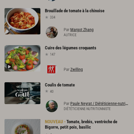
Brouillade
de
tomate
à
la
chinoise
334
Par
Margot Zhang
AUTRICE
Cuire
des
légumes
croquants
147
Par
Zwilling
Coulis
de
tomate
40
Par
Paule Neyrat / Diététicienne-nutritionniste
DIÉTÉTICIENNE-NUTRITIONNISTE
Tomate, brebis, ventrèche de
Bigorre, petit pois, basilic