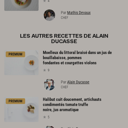
4
Par
Mathis Devaux
CHEF
LES AUTRES RECETTES DE ALAIN
DUCASSE
Moelleux du littoral braisé dans un jus de
PREMIUM
bouillabaisse, pommes
fondantes et courgettes violons
9
Par
Alain Ducasse
CHEF
Halibut cuit doucement, artichauts
PREMIUM
condimentés tomate truffe
noire, jus aromatique
5