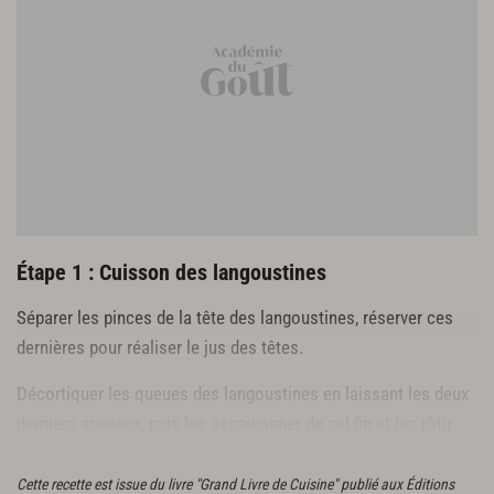
1 botte de cresson
100 g de feuilles d’épinard
15 feuilles de batavia
5 olives noires concassées
10 petites câpres
20 pignons blonds
20 raisins secs blonds
2 cl d’huile d’olive pour cuisson
5 cl de vinaigre d’alcool
Étape 1 : Cuisson des langoustines
Séparer les pinces de la tête des langoustines, réserver ces
dernières pour réaliser le jus des têtes.
Décortiquer les queues des langoustines en laissant les deux
derniers anneaux, puis les assaisonner de sel fin et les rôtir
avec un filet d’huile d’olive sur une
plancha
.
Cette recette est issue du livre "Grand Livre de Cuisine" publié aux Éditions