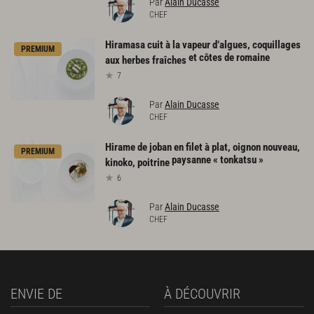
Par
Alain Ducasse
CHEF
Hiramasa cuit à la vapeur d’algues, coquillages
PREMIUM
et côtes de romaine
aux herbes fraîches
7
Par
Alain Ducasse
CHEF
Hirame de joban en filet à plat, oignon nouveau,
PREMIUM
paysanne « tonkatsu »
kinoko, poitrine
6
Par
Alain Ducasse
CHEF
ENVIE DE
À DÉCOUVRIR