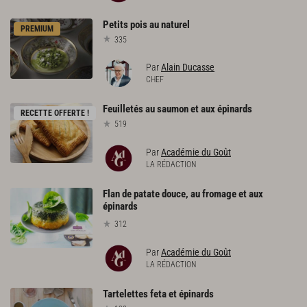
Petits
pois
au
naturel
PREMIUM
335
Par
Alain Ducasse
CHEF
Feuilletés
au
saumon
et
aux
épinards
RECETTE OFFERTE !
519
Par
Académie du Goût
LA RÉDACTION
Flan de patate douce, au fromage et aux
épinards
312
Par
Académie du Goût
LA RÉDACTION
Tartelettes
feta
et
épinards