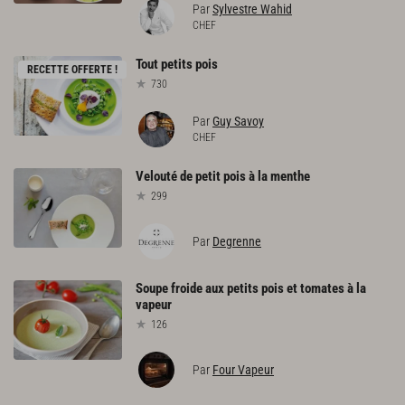
Par
Sylvestre Wahid
CHEF
Tout
petits
pois
RECETTE OFFERTE !
730
Par
Guy Savoy
CHEF
Velouté
de
petit
pois
à
la
menthe
299
Par
Degrenne
Soupe
froide
aux
petits
pois
et
tomates
à
la
vapeur
126
Par
Four Vapeur