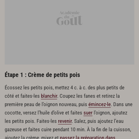
Sel
Poivre
Finition
2 g de piment d’Espelette
1 filet d’huile d’olive
8 pousses de petits pois
Sel
Poivre
Étape 1 : Crème de petits pois
Écossez les petits pois, mettez 4 c. à c. des plus petits de
côté et faites-les
blanchir
. Coupez les fanes et retirez la
première peau de l’oignon nouveau, puis
émincez-le
. Dans une
cocotte, versez l’huile d’olive et faites
suer
l’oignon, ajoutez
les petits pois. Faites-les
revenir
. Salez, puis ajoutez l’eau
gazeuse et faites cuire pendant 10 min. À la fin de la cuisson,
ajoutez la crème, mixez et
passez la préparation dans