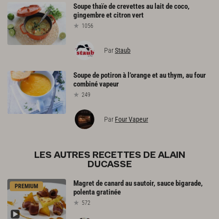
Soupe
thaïe
de
crevettes
au
lait
de
coco,
gingembre
et
citron
vert
1056
Par
Staub
Soupe
de
potiron
à
l’orange
et
au
thym,
au
four
combiné
vapeur
249
Par
Four Vapeur
LES AUTRES RECETTES DE ALAIN
DUCASSE
Magret
de
canard
au
sautoir,
sauce
bigarade,
PREMIUM
polenta
gratinée
572