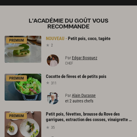
L'ACADÉMIE DU GOÛT VOUS
RECOMMANDE
Petit
pois,
coco,
tagète
PREMIUM
2
Par
Edgar Bosquez
CHEF
Cocotte
de
fèves
et
de
petits
pois
PREMIUM
311
Par
Alain Ducasse
et 2 autres chefs
Petit pois, févettes, brousse du Rove des
PREMIUM
garrigues, extraction des cosses, vinaigrette tiède de truffe, fine tarte au caviar osciètre clair
35