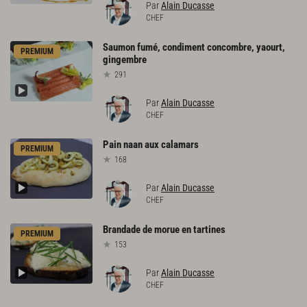
Par
Alain Ducasse
CHEF
Saumon
fumé,
condiment
concombre,
yaourt,
PREMIUM
gingembre
291
Par
Alain Ducasse
CHEF
Pain
naan
aux
calamars
PREMIUM
168
Par
Alain Ducasse
CHEF
Brandade
de
morue
en
tartines
PREMIUM
153
Par
Alain Ducasse
CHEF