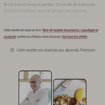
de lait froid et laissez-le pendant 25 min afin de le dessaler.
Égouttez le haddock, versez le lait dans une sauteuse,
chauffez-le en ajoutant le beurre et maintenez-le à 47 °C.
Taillez des lardons de haddock cru de 5 mm d’épaisseur.
Cette recette est issue du livre "
Rech 40 recettes de poissons, coquillages et
crustacés
" publié aux Éditions Alain Ducasse.
Voir tous les crédits
Cette recette est réservée aux abonnés Premium