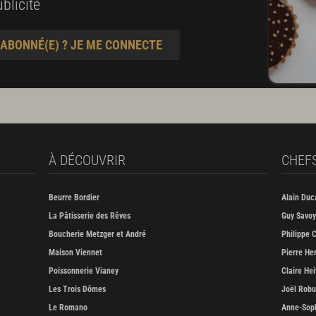
blicité
 ABONNÉ(E) ? JE ME CONNECTE
À DÉCOUVRIR
CHEF
Beurre Bordier
Alain Duc
La Pâtisserie des Rêves
Guy Savoy
Boucherie Metzger et André
Philippe C
Maison Viennet
Pierre He
Poissonnerie Vianey
Claire Hei
Les Trois Dômes
Joël Rob
Le Romano
Anne-Soph