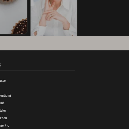
S
asse
onticini
rmé
tzler
uchon
ie Pic