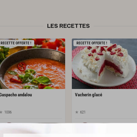
LES RECETTES
RECETTE OFFERTE !
RECETTE OFFERTE !
Gaspacho
andalou
Vacherin
glacé
1036
621
Par
Académie du Goût
Par
Académie du Goût
LA RÉDACTION
LA RÉDACTION