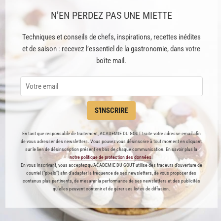
N’EN PERDEZ PAS UNE MIETTE
Techniques et conseils de chefs, inspirations, recettes inédites
et de saison : recevez l’essentiel de la gastronomie, dans votre
boîte mail.
S'INSCRIRE
Pâtes aux courgettes et au
Couteaux à la plancha, sauce au
mascarpone
citron, cébette et paprika
En tant que responsable de traitement, ACADEMIE DU GOUT traite votre adresse email afin
724
419
de vous adresser des newsletters. Vous pouvez vous désinscrire à tout moment en cliquant
sur le lien de désinscription présent en bas de chaque communication. En savoir plus la
notre politique de protection des données
.
Par
Edda Onorato
En vous inscrivant, vous acceptez qu'ACADEMIE DU GOUT utilise des traceurs d’ouverture de
BLOGUEUR
Par
Charles cuisine
courriel (“pixels”) afin d’adapter la fréquence de ses newsletters, de vous proposer des
contenus plus pertinents, de mesurer la performance de ses newsletters et des publicités
FONDATEUR
qu’elles peuvent contenir et de gérer ses listes de diffusion.