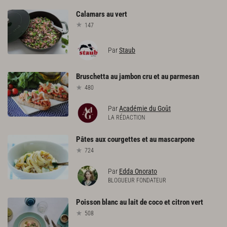
Calamars
au
vert
147
Par
Staub
Bruschetta
au
jambon
cru
et
au
parmesan
480
Par
Académie du Goût
LA RÉDACTION
Pâtes
aux
courgettes
et
au
mascarpone
724
Par
Edda Onorato
BLOGUEUR FONDATEUR
Poisson
blanc
au
lait
de
coco
et
citron
vert
508