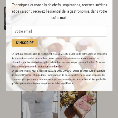
Techniques et conseils de chefs, inspirations, recettes inédites
Chou
kale
et
merlan
au
bouillon
PREMIUM
et de saison : recevez l’essentiel de la gastronomie, dans votre
59
boîte mail.
Par
Alain Ducasse
et 2 autres chefs
S'INSCRIRE
En tant que responsable de traitement, ACADEMIE DU GOUT traite votre adresse email afin
de vous adresser des newsletters. Vous pouvez vous désinscrire à tout moment en
cliquant sur le lien de désinscription présent en bas de chaque communication. En savoir
plus la
notre politique de protection des données
.
En vous inscrivant, vous acceptez qu'ACADEMIE DU GOUT utilise des traceurs d’ouverture
de courriel (“pixels”) afin d’adapter la fréquence de ses newsletters, de vous proposer des
contenus plus pertinents, de mesurer la performance de ses newsletters et des publicités
qu’elles peuvent contenir et de gérer ses listes de diffusion.