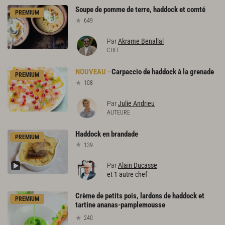
Soupe
de
pomme
de
terre,
haddock
et
comté
PREMIUM
649
Par
Akrame Benallal
CHEF
Carpaccio
de
haddock
à
la
grenade
PREMIUM
108
Par
Julie Andrieu
AUTEURE
Haddock
en
brandade
PREMIUM
139
Par
Alain Ducasse
et 1 autre chef
Crème de petits pois, lardons de haddock et
PREMIUM
tartine ananas-pamplemousse
240