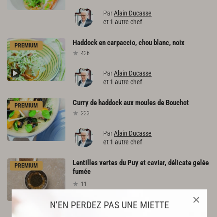
Par
Alain Ducasse
et 1 autre chef
Haddock
en
carpaccio,
chou
blanc,
noix
PREMIUM
436
Par
Alain Ducasse
et 1 autre chef
Curry
de
haddock
aux
moules
de
Bouchot
PREMIUM
233
Par
Alain Ducasse
et 1 autre chef
Lentilles vertes du Puy et caviar, délicate gelée
PREMIUM
fumée
11
×
N’EN PERDEZ PAS UNE MIETTE
Par
Alain Ducasse
et 1 autre chef