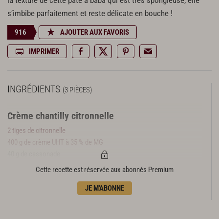
la texture de cette pâte à baba qui est très spongieuse, elle
s’imbibe parfaitement et reste délicate en bouche !
916
AJOUTER AUX FAVORIS
IMPRIMER
INGRÉDIENTS
(3 PIÈCES)
Crème chantilly citronnelle
2 tiges de citronnelle
400 g de crème UHT à 35 % de MG
40 g de cassonade
Le zeste de 1 citron vert
Cette recette est réservée aux abonnés Premium
100 g de mascarpone
JE M'ABONNE
Pâte à baba
300 g de farine T45