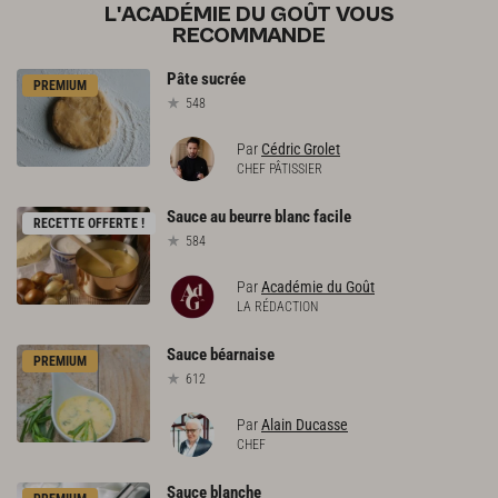
L'ACADÉMIE DU GOÛT VOUS
RECOMMANDE
Pâte
sucrée
PREMIUM
548
Par
Cédric Grolet
CHEF PÂTISSIER
Sauce
au
beurre
blanc
facile
RECETTE OFFERTE !
584
Par
Académie du Goût
LA RÉDACTION
Sauce
béarnaise
PREMIUM
612
Par
Alain Ducasse
CHEF
Sauce
blanche