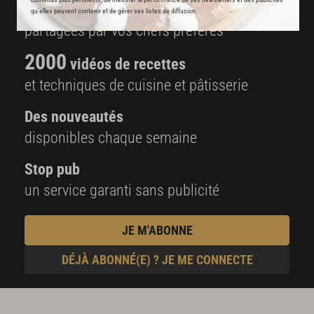
8000
recettes exclusives
qu’elles peuvent contenir et de gérer ses listes de diffusion.
partagées par vos chefs préférés
2000
vidéos de recettes
et techniques de cuisine et pâtisserie
Des nouveautés
disponibles chaque semaine
Stop pub
un service garanti sans publicité
JE M'ABONNE
DÉJÀ ABONNÉ(E) ? JE ME CONNECTE