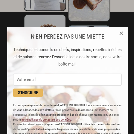
×
N’EN PERDEZ PAS UNE MIETTE
Techniques et conseils de chefs, inspirations, recettes inédites
et de saison : recevez l’essentiel de la gastronomie, dans votre
boîte mail.
S'INSCRIRE
AVEC VOTRE ABONNEMENT
En tant que responsable de traitement, ACADEMIE DU GOUT traite votre adresse email afin
PREMIUM
de vous adresser des newsletters. Vous pouvez vous désinscrire à tout moment en
cliquant sur le lien de désinscription présent en bas de chaque communication. En savoir
LA CUISINE DES CHEFS, ENFIN ACCESSIBLE !
plus la
notre politique de protection des données
.
En vous inscrivant, vous acceptez qu'ACADEMIE DU GOUT utilise des traceurs d’ouverture
de courriel (“pixels”) afin d’adapter la fréquence de ses newsletters, de vous proposer des
contenus plus pertinents, de mesurer la performance de ses newsletters et des publicités