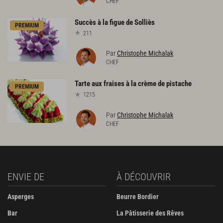
CHEF
Succès
à
la
figue
de
Solliès
PREMIUM
211
Par
Christophe Michalak
CHEF
Tarte
aux
fraises
à
la
crème
de
pistache
PREMIUM
1215
Par
Christophe Michalak
CHEF
ENVIE DE
À DÉCOUVRIR
Asperges
Beurre Bordier
Bar
La Pâtisserie des Rêves