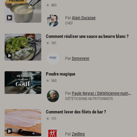
PREMIUM
465
Par
Alain Ducasse
CHEF
Comment
réaliser
une
sauce
au
beurre
blanc
?
181
Par
Demeyere
Poudre
magique
560
Par
Paule Neyrat / Diététicienne-nutritionniste
DIÉTÉTICIENNE-NUTRITIONNISTE
Comment
lever
des
filets
de
bar
?
151
Par
Zwilling