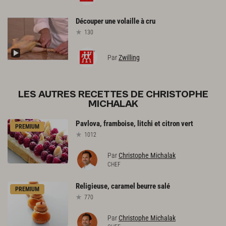
Découper
une
volaille
à
cru
130
Par
Zwilling
LES AUTRES RECETTES DE CHRISTOPHE
MICHALAK
Pavlova,
framboise,
litchi
et
citron
vert
PREMIUM
1012
Par
Christophe Michalak
CHEF
Religieuse,
caramel
beurre
salé
PREMIUM
770
Par
Christophe Michalak