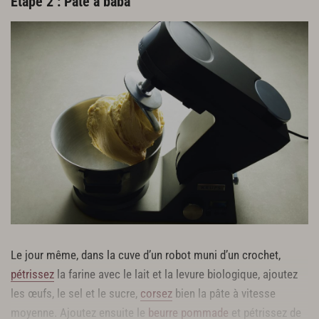
Étape 2 : Pâte à baba
Le jour même, dans la cuve d’un robot muni d’un crochet,
pétrissez
la farine avec le lait et la levure biologique, ajoutez
les œufs, le sel et le sucre,
corsez
bien la pâte à vitesse
moyenne. Ajoutez ensuite le
beurre pommade
et pétrissez de