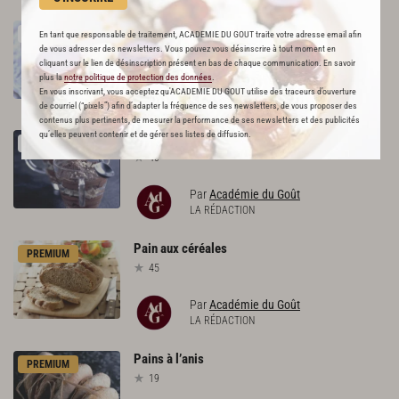
Macarons
au
chocolat
RECETTE OFFERTE !
En tant que responsable de traitement, ACADEMIE DU GOUT traite votre adresse email afin
184
de vous adresser des newsletters. Vous pouvez vous désinscrire à tout moment en
cliquant sur le lien de désinscription présent en bas de chaque communication. En savoir
plus la
notre politique de protection des données
.
Par
Académie du Goût
En vous inscrivant, vous acceptez qu'ACADEMIE DU GOUT utilise des traceurs d’ouverture
LA RÉDACTION
de courriel (“pixels”) afin d’adapter la fréquence de ses newsletters, de vous proposer des
contenus plus pertinents, de mesurer la performance de ses newsletters et des publicités
qu’elles peuvent contenir et de gérer ses listes de diffusion.
Mousse
choco-meringue
RECETTE OFFERTE !
40
Par
Académie du Goût
LA RÉDACTION
Pain
aux
céréales
PREMIUM
45
Par
Académie du Goût
LA RÉDACTION
Pains
à
l’anis
PREMIUM
19