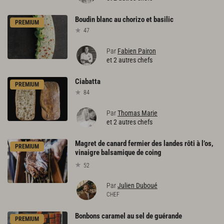
Boudin
blanc
au
chorizo
et
basilic
PREMIUM
47
Par
Fabien Pairon
et 2 autres chefs
Ciabatta
PREMIUM
84
Par
Thomas Marie
et 2 autres chefs
Magret de canard fermier des landes rôti à l’os,
PREMIUM
vinaigre balsamique de coing
52
Par
Julien Duboué
CHEF
Bonbons
caramel
au
sel
de
guérande
PREMIUM