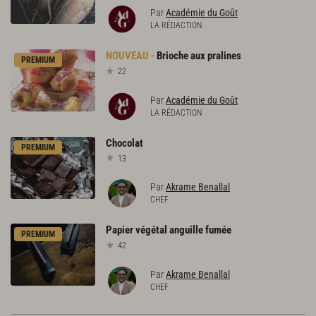
Par
Académie du Goût
LA RÉDACTION
Brioche
aux
pralines
PREMIUM
22
Par
Académie du Goût
LA RÉDACTION
Chocolat
PREMIUM
13
Par
Akrame Benallal
CHEF
Papier
végétal
anguille
fumée
PREMIUM
42
Par
Akrame Benallal
CHEF