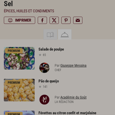
Sel
ÉPICES, HUILES ET CONDIMENTS
IMPRIMER
Salade
de
poulpe
PREMIUM
65
Par
Giuseppe Messina
CHEF
Pão
de
queijo
PREMIUM
141
Par
Académie du Goût
LA RÉDACTION
Févettes
au
citron
confit
et
marjolaine
PREMIUM