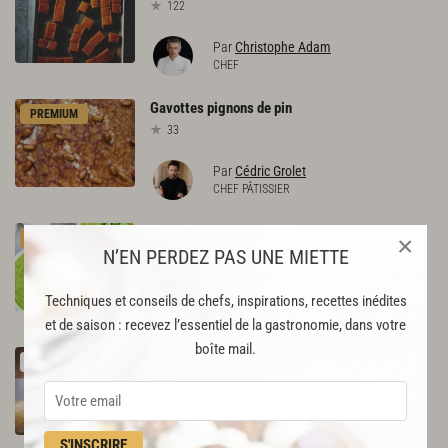
122
Par
Christophe Adam
CHEF
Gavottes
pignons
de
pin
PREMIUM
33
Par
Cédric Grolet
CHEF PÂTISSIER
Velouté
asperge
&
citron
×
PREMIUM
N’EN PERDEZ PAS UNE MIETTE
245
Par
Académie du Goût
Techniques et conseils de chefs, inspirations, recettes inédites
LA RÉDACTION
et de saison : recevez l’essentiel de la gastronomie, dans votre
boîte mail.
Potatoe
bread
RECETTE OFFERTE !
27
Par
Académie du Goût
LA RÉDACTION
S'INSCRIRE