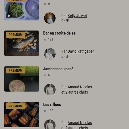
8
Par
Kelly Jolivet
CHEF
Bar
en
croûte
de
sel
PREMIUM
191
Par
David Rathgeber
CHEF
Jambonneau
pané
PREMIUM
69
Par
Arnaud Nicolas
et 2 autres chefs
Les
rillons
PREMIUM
133
Par
Arnaud Nicolas
et 2 autres chefs