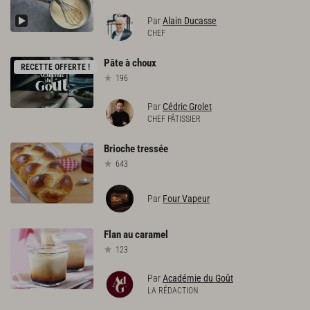
Par
Alain Ducasse
CHEF
Pâte
à
choux
RECETTE OFFERTE !
196
Par
Cédric Grolet
CHEF PÂTISSIER
Brioche
tressée
643
Par
Four Vapeur
Flan
au
caramel
123
Par
Académie du Goût
LA RÉDACTION