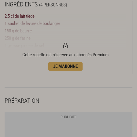
INGRÉDIENTS
(4 PERSONNES)
2,5 cl de lait tiède
1 sachet de levure de boulanger
150 g de beurre
250 g de farine
1 grosse pincée de sel
30 g de sucre en poudre
Cette recette est réservée aux abonnés Premium
3 œufs
JE M'ABONNE
150 g de pralines roses concassées
PRÉPARATION