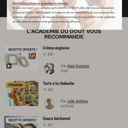
plus la
notre politique de protection des données
.
DÉJÀ ABONNÉ(E) ? JE ME CONNECTE
En vous inscrivant, vous acceptez qu'ACADEMIE DU GOUT utilise des traceurs d’ouverture
de courriel (“pixels”) afin d’adapter la fréquence de ses newsletters, de vous proposer des
contenus plus pertinents, de mesurer la performance de ses newsletters et des publicités
qu’elles peuvent contenir et de gérer ses listes de diffusion.
L'ACADÉMIE DU GOÛT VOUS
RECOMMANDE
Crème
anglaise
RECETTE OFFERTE !
838
Par
Alain Ducasse
CHEF
Tarte
à
la
rhubarbe
PREMIUM
432
Par
Julie Andrieu
AUTEURE
Sauce
béchamel
RECETTE OFFERTE !
647