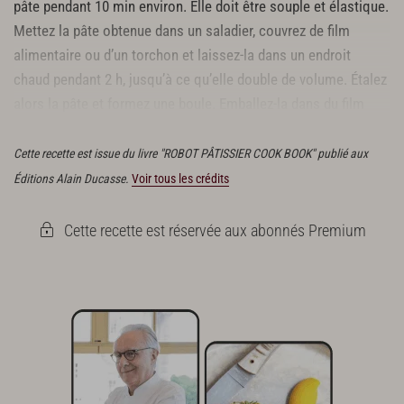
pâte pendant 10 min environ. Elle doit être souple et élastique.
Mettez la pâte obtenue dans un saladier, couvrez de film
alimentaire ou d’un torchon et laissez-la dans un endroit
chaud pendant 2 h, jusqu’à ce qu’elle double de volume. Étalez
alors la pâte et formez une boule. Emballez-la dans du film
alimentaire et placez-la au réfrigérateur pendant 12 h.
Cette recette est issue du livre "ROBOT PÂTISSIER COOK BOOK" publié aux
Éditions Alain Ducasse.
Voir tous les crédits
Cette recette est réservée aux abonnés Premium