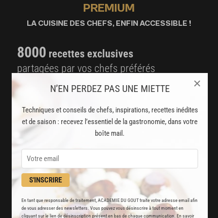
PREMIUM
LA CUISINE DES CHEFS, ENFIN ACCESSIBLE !
8000
recettes exclusives
partagées par vos chefs préférés
×
2000
N’EN PERDEZ PAS UNE MIETTE
vidéos de recettes
et techniques de cuisine et pâtisserie
Techniques et conseils de chefs, inspirations, recettes inédites
et de saison : recevez l’essentiel de la gastronomie, dans votre
Des nouveautés
boîte mail.
disponibles chaque semaine
Stop pub
un service garanti sans publicité
S'INSCRIRE
En tant que responsable de traitement, ACADEMIE DU GOUT traite votre adresse email afin
JE M'ABONNE
de vous adresser des newsletters. Vous pouvez vous désinscrire à tout moment en
cliquant sur le lien de désinscription présent en bas de chaque communication. En savoir