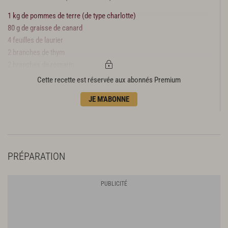
1 kg de pommes de terre (de type charlotte)
80 g de graisse de canard
4 feuilles de laurier
2 branches de thym
2 branches de romarin
3 gousses d’ail
Cette recette est réservée aux abonnés Premium
125 g de beurre doux
JE M'ABONNE
3 pincées de sel de maldon
+ 1 pour le dressage
1 pincée de piment d’espelette
PRÉPARATION