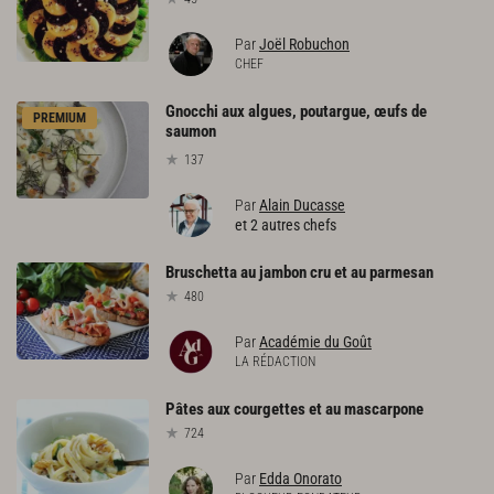
Par
Joël Robuchon
CHEF
Gnocchi aux algues, poutargue, œufs de
PREMIUM
saumon
137
Par
Alain Ducasse
et 2 autres chefs
Bruschetta
au
jambon
cru
et
au
parmesan
480
Par
Académie du Goût
LA RÉDACTION
Pâtes
aux
courgettes
et
au
mascarpone
724
Par
Edda Onorato