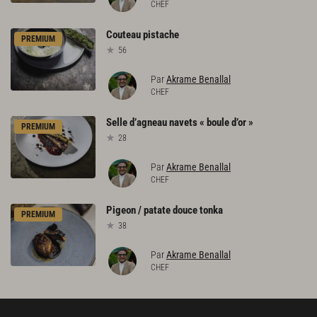
CHEF
Couteau
pistache
PREMIUM
56
Par
Akrame Benallal
CHEF
Selle
d’agneau
navets
«
boule
d’or
»
PREMIUM
28
Par
Akrame Benallal
CHEF
Pigeon
/
patate
douce
tonka
PREMIUM
38
Par
Akrame Benallal
CHEF