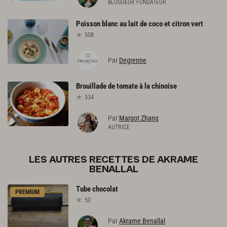
BLOGUEUR FONDATEUR
Poisson
blanc
au
lait
de
coco
et
citron
vert
508
Par
Degrenne
Brouillade
de
tomate
à
la
chinoise
334
Par
Margot Zhang
AUTRICE
LES AUTRES RECETTES DE AKRAME
BENALLAL
Tube
chocolat
PREMIUM
50
Par
Akrame Benallal