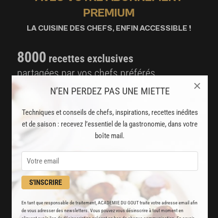
PREMIUM
LA CUISINE DES CHEFS, ENFIN ACCESSIBLE !
8000
recettes exclusives
partagées par vos chefs préférés
×
N’EN PERDEZ PAS UNE MIETTE
2000
vidéos de recettes
et techniques de cuisine et pâtisserie
Techniques et conseils de chefs, inspirations, recettes inédites
et de saison : recevez l’essentiel de la gastronomie, dans votre
Des nouveautés
boîte mail.
disponibles chaque semaine
Stop pub
S'INSCRIRE
un service garanti sans publicité
En tant que responsable de traitement, ACADEMIE DU GOUT traite votre adresse email afin
JE M'ABONNE
de vous adresser des newsletters. Vous pouvez vous désinscrire à tout moment en