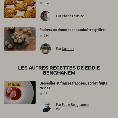
354
Par
Charles cuisine
Rochers
au
chocolat
et
cacahuètes
grillées
334
Par
Guénard
LES AUTRES RECETTES DE EDDIE
BENGHANEM
Groseilles
et
fraises
frappées,
sorbet
fruits
PREMIUM
rouges
17
Par
Eddie Benghanem
CHEF