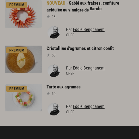
Sablé aux fraises, confiture
PREMIUM
Barolo
acidulée au vinaigre de
13
Par
Eddie Benghanem
CHEF
Cristalline
d'agrumes
et
citron
confit
PREMIUM
58
Par
Eddie Benghanem
CHEF
Tarte
aux
agrumes
PREMIUM
60
Par
Eddie Benghanem
CHEF