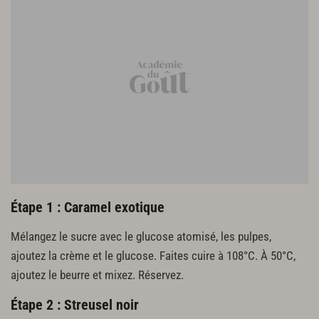
22 g de beurre pommade
4 g de sel
220 g de cornflakes
108 g de chocolat noir manjari
140 g de praliné noisette
65 g de noisettes hachées torréfiées
15 g d'amandes hachées torréfiées
1 g de fleur de sel
Émulsion vanille
200 g de lait
130 g d'Opalys (chocolat blanc)
46 g de pâte de vanille
Étape 1 : Caramel exotique
46 g de gélatine
Mélangez le sucre avec le glucose atomisé, les pulpes,
155 g de crème liquide
ajoutez la crème et le glucose. Faites cuire à 108°C. À 50°C,
Mousse cuite de lait
ajoutez le beurre et mixez. Réservez.
220 g de Jivara (chocolat noir)
Étape 2 : Streusel noir
220 g de chocolat extra bitter noir