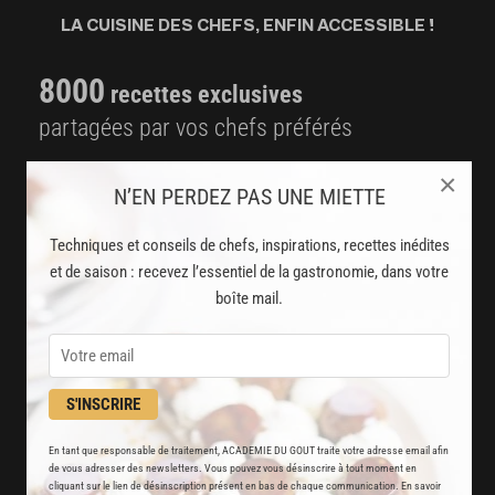
LA CUISINE DES CHEFS, ENFIN ACCESSIBLE !
8000
recettes exclusives
partagées par vos chefs préférés
2000
vidéos de recettes
×
N’EN PERDEZ PAS UNE MIETTE
et techniques de cuisine et pâtisserie
Techniques et conseils de chefs, inspirations, recettes inédites
Des nouveautés
et de saison : recevez l’essentiel de la gastronomie, dans votre
disponibles chaque semaine
boîte mail.
Stop pub
un service garanti sans publicité
S'INSCRIRE
JE M'ABONNE
En tant que responsable de traitement, ACADEMIE DU GOUT traite votre adresse email afin
de vous adresser des newsletters. Vous pouvez vous désinscrire à tout moment en
DÉJÀ ABONNÉ(E) ? JE ME CONNECTE
cliquant sur le lien de désinscription présent en bas de chaque communication. En savoir