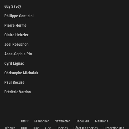
Guy Savoy
Philippe Conticini
Pierre Hermé
Claire Heitzler
Joël Robuchon
Anne-Sophie Pic
Cyril Lignac
Christophe Michalak
Paul Bocuse
Frédéric Vardon
Offrir
M'abonner
Newsletter
Découvrir
Mentions
légales
CGU
CGV
Aide
Cookies
Gérer les cookies
Protection des