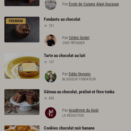
Par
École de Cuisine Alain Ducasse
Fondants
au
chocolat
PREMIUM
701
Par
Cédric Grolet
CHEF PÂTISSIER
Tarte
au
chocolat
au
lait
137
Par
Edda Onorato
BLOGUEUR FONDATEUR
Gâteau
au
chocolat,
praliné
et
fève
tonka
830
Par
Académie du Goût
LA RÉDACTION
Cookies
chocolat
noir
banane