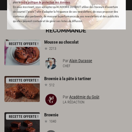
plus la
notre politique de protection des données
.
En vous inscrivant, vous acceptez qu'ACADEMIE DU GOUT utilise des traceurs d’ouverture
de courriel (“pixels”) afin d’adapter la fréquence de ses newsletters, de vous proposer des
contenus plus pertinents, de mesurer la performance de ses newsletters et des publicités
qu’elles peuvent contenir et de gérer ses listes de diffusion.
L'ACADÉMIE DU GOÛT VOUS
RECOMMANDE
Mousse
au
chocolat
RECETTE OFFERTE !
2213
Par
Alain Ducasse
CHEF
Brownie
à
la
pâte
à
tartiner
RECETTE OFFERTE !
512
Par
Académie du Goût
LA RÉDACTION
Brownie
RECETTE OFFERTE !
1040