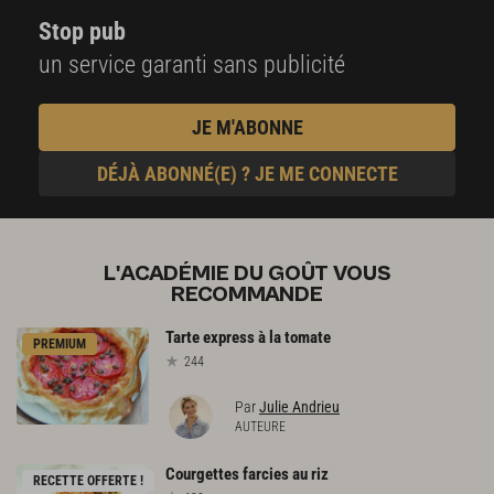
Stop pub
un service garanti sans publicité
JE M'ABONNE
DÉJÀ ABONNÉ(E) ? JE ME CONNECTE
L'ACADÉMIE DU GOÛT VOUS
RECOMMANDE
Tarte
express
à
la
tomate
PREMIUM
244
Par
Julie Andrieu
AUTEURE
Courgettes
farcies
au
riz
RECETTE OFFERTE !