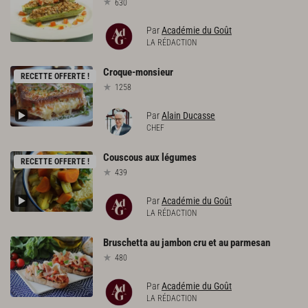
630
Par
Académie du Goût
LA RÉDACTION
Croque-monsieur
RECETTE OFFERTE !
1258
Par
Alain Ducasse
CHEF
Couscous
aux
légumes
RECETTE OFFERTE !
439
Par
Académie du Goût
LA RÉDACTION
Bruschetta
au
jambon
cru
et
au
parmesan
480
Par
Académie du Goût
LA RÉDACTION