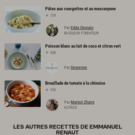
Pâtes
aux
courgettes
et
au
mascarpone
724
Par
Edda Onorato
BLOGUEUR FONDATEUR
Poisson
blanc
au
lait
de
coco
et
citron
vert
508
Par
Degrenne
Brouillade
de
tomate
à
la
chinoise
334
Par
Margot Zhang
AUTRICE
LES AUTRES RECETTES DE EMMANUEL
RENAUT