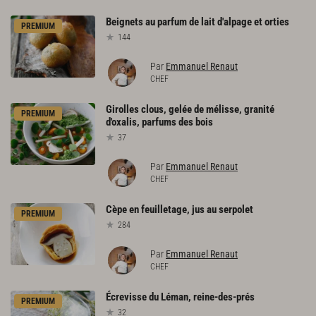
Beignets
au
parfum
de
lait
d'alpage
et
orties
PREMIUM
144
Par
Emmanuel Renaut
CHEF
Girolles
clous,
gelée
de
mélisse,
granité
PREMIUM
d'oxalis,
parfums
des
bois
37
Par
Emmanuel Renaut
CHEF
Cèpe
en
feuilletage,
jus
au
serpolet
PREMIUM
284
Par
Emmanuel Renaut
CHEF
Écrevisse
du
Léman,
reine-des-prés
PREMIUM
32