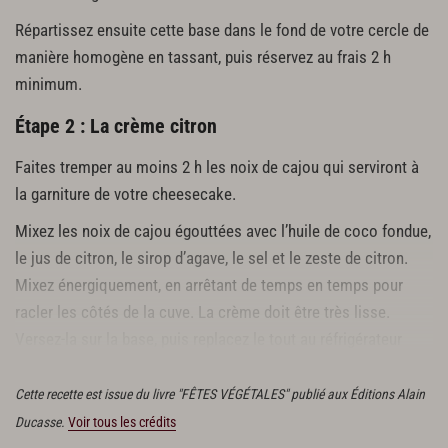
Répartissez ensuite cette base dans le fond de votre cercle de
manière homogène en tassant, puis réservez au frais 2 h
minimum.
Étape 2 : La crème citron
Faites tremper au moins 2 h les noix de cajou qui serviront à
la garniture de votre cheesecake.
Mixez les noix de cajou égouttées avec l’huile de coco fondue,
le jus de citron, le sirop d’agave, le sel et le zeste de citron.
Mixez énergiquement, en arrêtant de temps en temps pour
racler les côtés de la cuve. La crème doit être très lisse.
Versez-la sur la base, puis replacez le tout au réfrigérateur
pour la nuit.
Cette recette est issue du livre "FÊTES VÉGÉTALES" publié aux Éditions Alain
Ducasse.
Voir tous les crédits