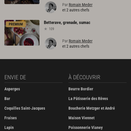
Par
Romain Meder
et 2 autres chefs
Betterave,
grenade,
sumac
PREMIUM
109
Par
Romain Meder
et 2 autres chefs
ENVIE DE
À DÉCOUVRIR
Asperges
Beurre Bordier
Bar
La Pâtisserie des Rêves
Coquilles Saint-Jacques
Boucherie Metzger et André
Fraises
Maison Viennet
Lapin
Poissonnerie Vianey