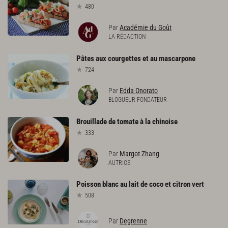
480
Par
Académie du Goût
LA RÉDACTION
Pâtes
aux
courgettes
et
au
mascarpone
724
Par
Edda Onorato
BLOGUEUR FONDATEUR
Brouillade
de
tomate
à
la
chinoise
333
Par
Margot Zhang
AUTRICE
Poisson
blanc
au
lait
de
coco
et
citron
vert
508
Par
Degrenne