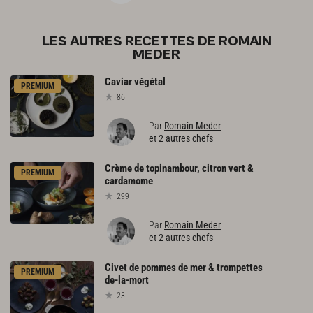
LES AUTRES RECETTES DE ROMAIN
MEDER
Caviar
végétal
PREMIUM
86
Par
Romain Meder
et 2 autres chefs
Crème
de
topinambour,
citron
vert
&
PREMIUM
cardamome
299
Par
Romain Meder
et 2 autres chefs
Civet
de
pommes
de
mer
&
trompettes
PREMIUM
de-la-mort
23