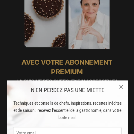
AVEC VOTRE ABONNEMENT
PREMIUM
LA CUISINE DES CHEFS, ENFIN ACCESSIBLE !
×
N’EN PERDEZ PAS UNE MIETTE
8000
recettes exclusives
Techniques et conseils de chefs, inspirations, recettes inédites
partagées par vos chefs préférés
et de saison : recevez l’essentiel de la gastronomie, dans votre
boîte mail.
2000
vidéos de recettes
et techniques de cuisine et pâtisserie