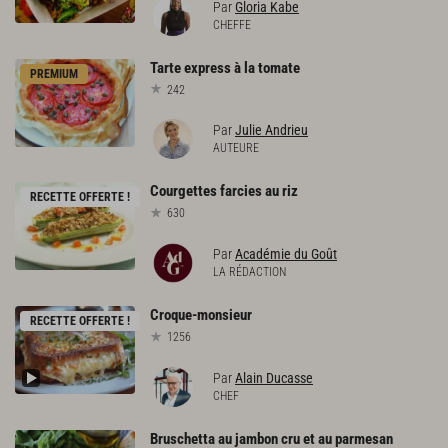
Par
Gloria Kabe
CHEFFE
Tarte
express
à
la
tomate
PREMIUM
242
Par
Julie Andrieu
AUTEURE
Courgettes
farcies
au
riz
RECETTE OFFERTE !
630
Par
Académie du Goût
LA RÉDACTION
Croque-monsieur
RECETTE OFFERTE !
1256
Par
Alain Ducasse
CHEF
Bruschetta
au
jambon
cru
et
au
parmesan