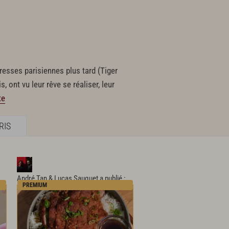
esses parisiennes plus tard (Tiger
 ont vu leur rêve se réaliser, leur
te
RIS
André Tan & Lucas Sauquet
a publié :
PREMIUM