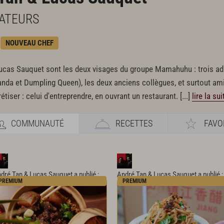
ATEURS
NOUVEAU CHEF
ucas Sauquet sont les deux visages du groupe Mamahuhu : trois adr
nda et Dumpling Queen), les deux anciens collègues, et surtout amis,
étiser : celui d'entreprendre, en ouvrant un restaurant.
[...]
lire la sui
COMMUNAUTÉ
RECETTES
FAVO
dré Tan & Lucas Sauquet
a publié :
André Tan & Lucas Sauquet
a publié :
PREMIUM
PREMIUM