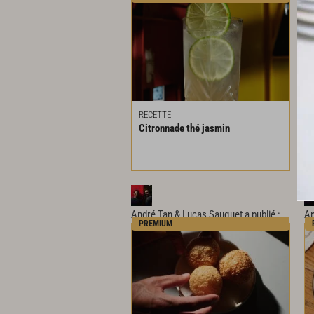
RECETTE
Citronnade
thé
jasmin
André Tan & Lucas Sauquet
a publié :
An
PREMIUM