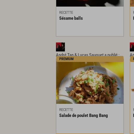
RECETTE
Sésame
balls
André Tan & Lucas Sauquet
a publié :
An
PREMIUM
RECETTE
Salade
de
poulet
Bang
Bang