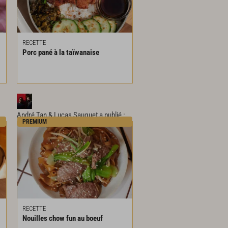
RECETTE
Porc
pané
à
la
taïwanaise
André Tan & Lucas Sauquet
a publié :
PREMIUM
RECETTE
Nouilles
chow
fun
au
boeuf