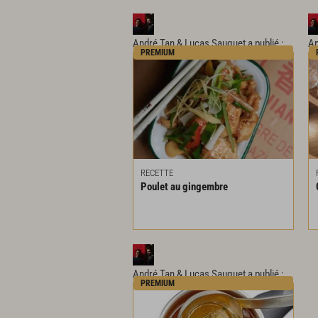
André Tan & Lucas Sauquet
a publié :
An
PREMIUM
RECETTE
Poulet
au
gingembre
André Tan & Lucas Sauquet
a publié :
PREMIUM