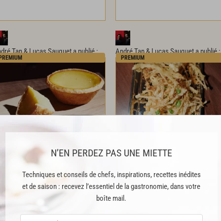
dré Tan & Lucas Sauquet
a publié :
André Tan & Lucas Sauquet
a publié :
PREMIUM
PREMIUM
RECETTE
RECETTE
Egg
tart
:
tartelette
aux
oeufs
Enokis
frits
N’EN PERDEZ PAS UNE MIETTE
Techniques et conseils de chefs, inspirations, recettes inédites
et de saison : recevez l’essentiel de la gastronomie, dans votre
boîte mail.
dré Tan & Lucas Sauquet
a publié :
André Tan & Lucas Sauquet
a publié :
PREMIUM
PREMIUM