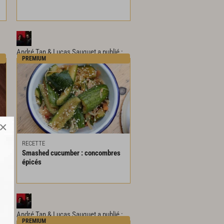
André Tan & Lucas Sauquet
a publié :
PREMIUM
×
RECETTE
Smashed
cucumber
:
concombres
épicés
André Tan & Lucas Sauquet
a publié :
PREMIUM