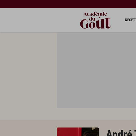
RECET
André 