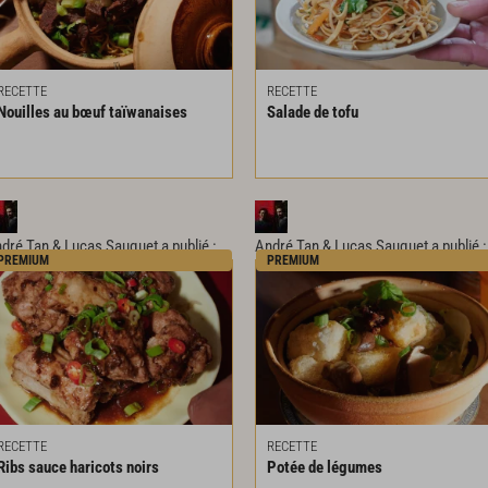
RECETTE
RECETTE
Nouilles
au
bœuf
taïwanaises
Salade
de
tofu
dré Tan & Lucas Sauquet
a publié :
André Tan & Lucas Sauquet
a publié :
PREMIUM
PREMIUM
RECETTE
RECETTE
Ribs
sauce
haricots
noirs
Potée
de
légumes