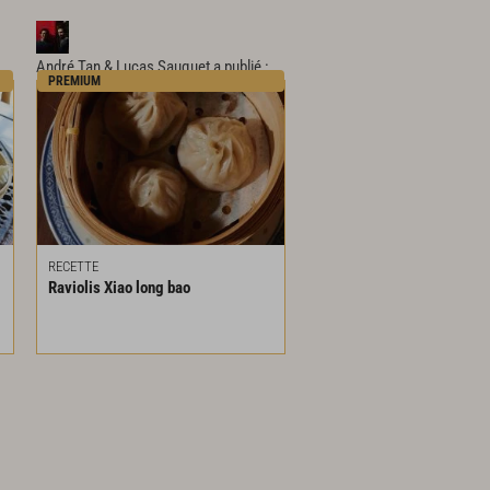
André Tan & Lucas Sauquet
a publié :
PREMIUM
RECETTE
Raviolis
Xiao
long
bao