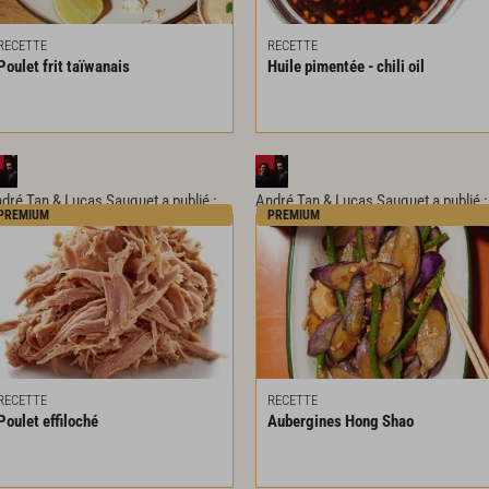
RECETTE
RECETTE
Poulet
frit
taïwanais
Huile
pimentée
-
chili
oil
dré Tan & Lucas Sauquet
a publié :
André Tan & Lucas Sauquet
a publié :
PREMIUM
PREMIUM
RECETTE
RECETTE
Poulet
effiloché
Aubergines
Hong
Shao