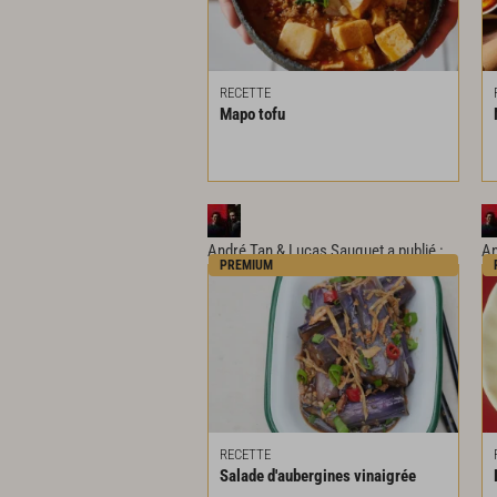
RECETTE
Mapo
tofu
André Tan & Lucas Sauquet
a publié :
An
PREMIUM
RECETTE
Salade
d'aubergines
vinaigrée