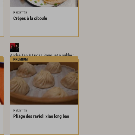
RECETTE
Crêpes
à
la
ciboule
André Tan & Lucas Sauquet
a publié :
PREMIUM
RECETTE
Pliage
des
ravioli
xiao
long
bao