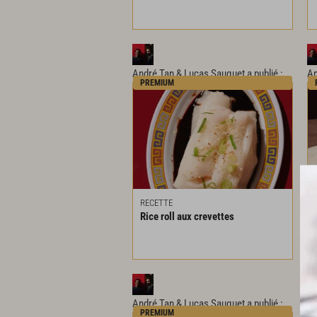
André Tan & Lucas Sauquet
a publié :
An
PREMIUM
RECETTE
Rice
roll
aux
crevettes
André Tan & Lucas Sauquet
a publié :
An
PREMIUM