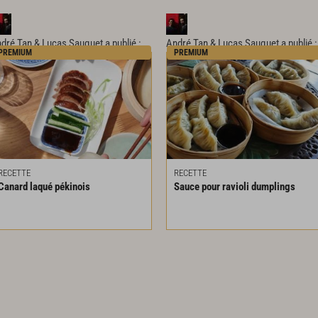
dré Tan & Lucas Sauquet
a publié :
André Tan & Lucas Sauquet
a publié :
PREMIUM
PREMIUM
RECETTE
RECETTE
Canard
laqué
pékinois
Sauce
pour
ravioli
dumplings