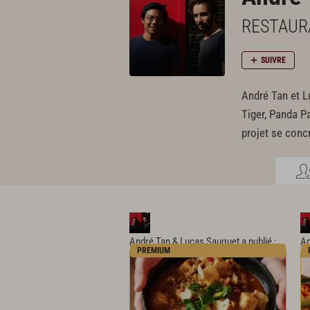
RESTAUR
SUIVRE
André Tan et L
Tiger, Panda Pa
projet se concr
André Tan & Lucas Sauquet
a publié :
An
PREMIUM