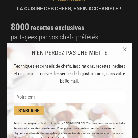
LA CUISINE DES CHEFS, ENFIN ACCESSIBLE !
8000
recettes exclusives
partagées par vos chefs préférés
×
2000
vidéos de recettes
N’EN PERDEZ PAS UNE MIETTE
et techniques de cuisine et pâtisserie
Techniques et conseils de chefs, inspirations, recettes inédites
et de saison : recevez l’essentiel de la gastronomie, dans votre
Des nouveautés
boîte mail.
disponibles chaque semaine
Stop pub
un service garanti sans publicité
S'INSCRIRE
JE M'ABONNE
En tant que responsable de traitement, ACADEMIE DU GOUT traite votre adresse email afin
de vous adresser des newsletters. Vous pouvez vous désinscrire à tout moment en
cliquant sur le lien de désinscription présent en bas de chaque communication. En savoir
DÉJÀ ABONNÉ(E) ? JE ME CONNECTE