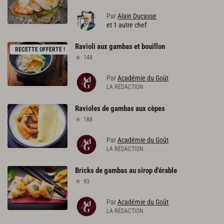
Par
Alain Ducasse
et 1 autre chef
Ravioli
aux
gambas
et
bouillon
RECETTE OFFERTE !
148
Par
Académie du Goût
LA RÉDACTION
Ravioles
de
gambas
aux
cèpes
188
Par
Académie du Goût
LA RÉDACTION
Bricks
de
gambas
au
sirop
d'érable
93
Par
Académie du Goût
LA RÉDACTION