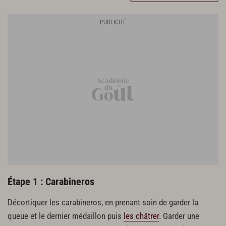
30 g d'huile de sarriette
Chips de crevette
250 g de chair de crevette
125 g de fécule de pomme de terre
75 g d'eau
Finition
4 feuille de Romaine
Étape 1 : Carabineros
Décortiquer les carabineros, en prenant soin de garder la
queue et le dernier médaillon puis
les châtrer
. Garder une