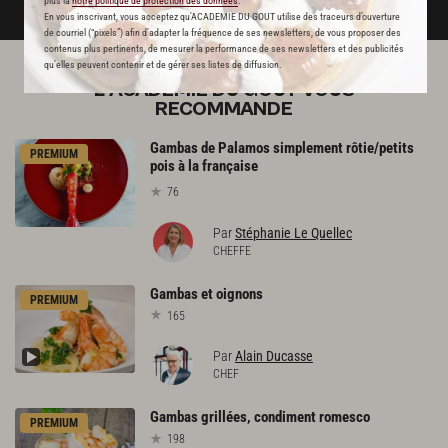
plus la
notre politique de protection des données
.
En vous inscrivant, vous acceptez qu'ACADEMIE DU GOUT utilise des traceurs d’ouverture
de courriel (“pixels”) afin d’adapter la fréquence de ses newsletters, de vous proposer des
contenus plus pertinents, de mesurer la performance de ses newsletters et des publicités
qu’elles peuvent contenir et de gérer ses listes de diffusion.
L'ACADÉMIE DU GOÛT VOUS
RECOMMANDE
Gambas de Palamos simplement rôtie/petits
PREMIUM
pois à la française
76
Par
Stéphanie Le Quellec
CHEFFE
Gambas
et
oignons
PREMIUM
165
Par
Alain Ducasse
CHEF
Gambas
grillées,
condiment
romesco
PREMIUM
198