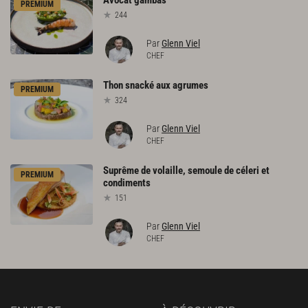
Avocat
gambas
PREMIUM
244
Par
Glenn Viel
CHEF
Thon
snacké
aux
agrumes
PREMIUM
324
Par
Glenn Viel
CHEF
Suprême
de
volaille,
semoule
de
céleri
et
PREMIUM
condiments
151
Par
Glenn Viel
CHEF