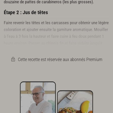
douzaine de pattes de carabineros (les plus grosses).
Étape 2 : Jus de têtes
Faire revenir les têtes et les carcasses pour obtenir une légère
coloration et ajouter ensuite la garniture aromatique. Mouiller
à l’eau à 3 fois la hauteur et faire cuire à feu doux pendant 1
heure environ. Passer au
chinois
fin et faire réduire jusqu'à
l’obtention d’un jus.
Cette recette est réservée aux abonnés Premium