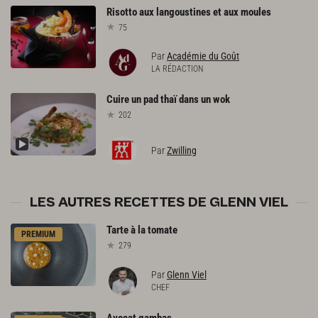
Risotto
aux
langoustines
et
aux
moules
75
Par
Académie du Goût
LA RÉDACTION
Cuire
un
pad
thaï
dans
un
wok
202
Par
Zwilling
LES AUTRES RECETTES DE GLENN VIEL
Tarte
à
la
tomate
PREMIUM
279
Par
Glenn Viel
CHEF