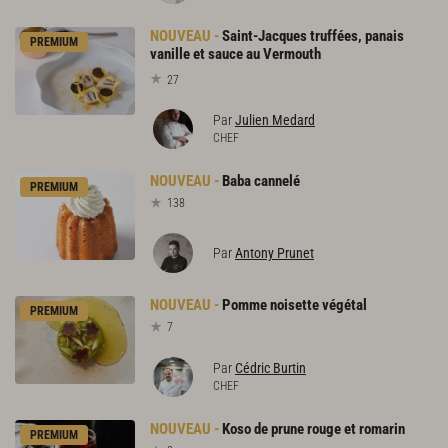
Saint-Jacques truffées, panais
PREMIUM
vanille et sauce au Vermouth
27
Par
Julien Medard
CHEF
Baba
cannelé
PREMIUM
138
Par
Antony Prunet
Pomme
noisette
végétal
PREMIUM
7
Par
Cédric Burtin
CHEF
Koso
de
prune
rouge
et
romarin
PREMIUM