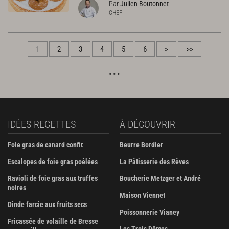
Par
Julien Boutonnet
CHEF
1
2
3
4
5
6
>
>>
IDÉES RECETTES
À DÉCOUVRIR
Foie gras de canard confit
Beurre Bordier
Escalopes de foie gras poêlées
La Pâtisserie des Rêves
Ravioli de foie gras aux truffes
Boucherie Metzger et André
noires
Maison Viennet
Dinde farcie aux fruits secs
Poissonnerie Vianey
Fricassée de volaille de Bresse