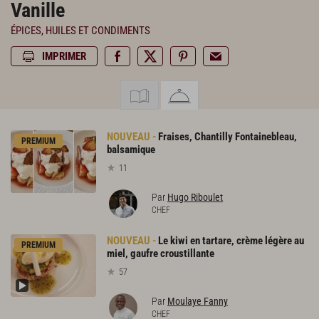
Vanille
ÉPICES, HUILES ET CONDIMENTS
IMPRIMER
Fraises, Chantilly Fontainebleau,
PREMIUM
balsamique
11
Par
Hugo Riboulet
CHEF
Le kiwi en tartare, crème légère au
PREMIUM
miel, gaufre croustillante
57
Par
Moulaye Fanny
CHEF