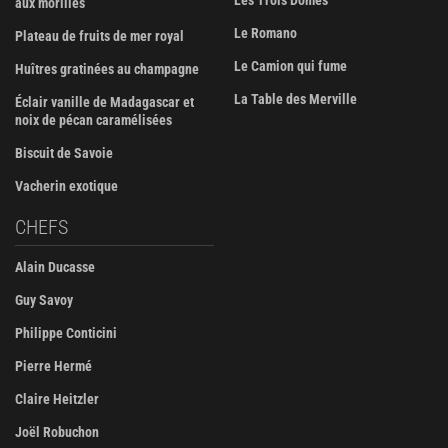
Les Trois Dômes
aux morilles
Le Romano
Plateau de fruits de mer royal
Le Camion qui fume
Huîtres gratinées au champagne
La Table des Merville
Éclair vanille de Madagascar et
noix de pécan caramélisées
Biscuit de Savoie
Vacherin exotique
CHEFS
Alain Ducasse
Guy Savoy
Philippe Conticini
Pierre Hermé
Claire Heitzler
Joël Robuchon