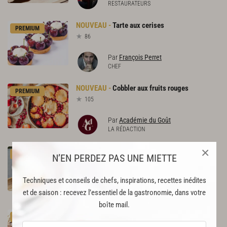
RESTAURATEURS
Tarte
aux
cerises
PREMIUM
86
Par
François Perret
CHEF
Cobbler
aux
fruits
rouges
PREMIUM
105
Par
Académie du Goût
LA RÉDACTION
×
Pavlova
fraise-sarrasin
PREMIUM
N’EN PERDEZ PAS UNE MIETTE
83
Techniques et conseils de chefs, inspirations, recettes inédites
Par
Cédric Burtin
et de saison : recevez l’essentiel de la gastronomie, dans votre
CHEF
boîte mail.
Cakissime
Paris-Brest
PREMIUM
136