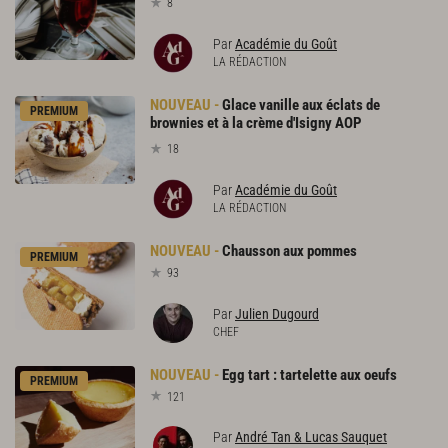
8
Par
Académie du Goût
LA RÉDACTION
Glace vanille aux éclats de
PREMIUM
brownies et à la crème d'Isigny AOP
18
Par
Académie du Goût
LA RÉDACTION
Chausson
aux
pommes
PREMIUM
93
Par
Julien Dugourd
CHEF
Egg
tart
:
tartelette
aux
oeufs
PREMIUM
121
Par
André Tan & Lucas Sauquet