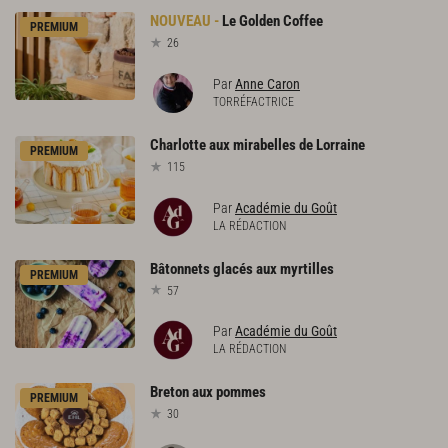
Le
Golden
Coffee
PREMIUM
26
Par
Anne Caron
TORRÉFACTRICE
Charlotte
aux
mirabelles
de
Lorraine
PREMIUM
115
Par
Académie du Goût
LA RÉDACTION
Bâtonnets
glacés
aux
myrtilles
PREMIUM
57
Par
Académie du Goût
LA RÉDACTION
Breton
aux
pommes
PREMIUM
30