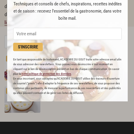
Techniques et conseils de chefs, inspirations, recettes inédites
décroche un stage en troisième dans la pâtisserie de la gare
et de saison : recevez l’essentiel de la gastronomie, dans votre
de Bourg-en-Bresse : “J’ai appris à aimer progressivement
[...]
boîte mail.
lire la suite
S'INSCRIRE
Tarte
aux
cerises
PREMIUM
En tant que responsable de traitement, ACADEMIE DU GOUT traite votre adresse email afin
86
de vous adresser des newsletters. Vous pouvez vous désinscrire à tout moment en
cliquant sur le lien de désinscription présent en bas de chaque communication. En savoir
plus la
notre politique de protection des données
.
En vous inscrivant, vous acceptez qu'ACADEMIE DU GOUT utilise des traceurs d’ouverture
de courriel (“pixels”) afin d’adapter la fréquence de ses newsletters, de vous proposer des
contenus plus pertinents, de mesurer la performance de ses newsletters et des publicités
Tarte
citron
en
légèreté
PREMIUM
qu’elles peuvent contenir et de gérer ses listes de diffusion.
672