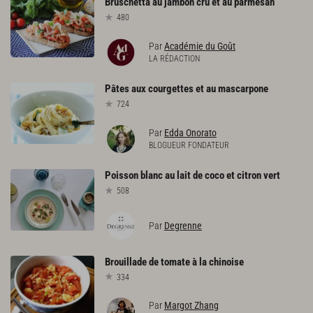
Bruschetta
au
jambon
cru
et
au
parmesan
480
Par
Académie du Goût
LA RÉDACTION
Pâtes
aux
courgettes
et
au
mascarpone
724
Par
Edda Onorato
BLOGUEUR FONDATEUR
Poisson
blanc
au
lait
de
coco
et
citron
vert
508
Par
Degrenne
Brouillade
de
tomate
à
la
chinoise
334
Par
Margot Zhang