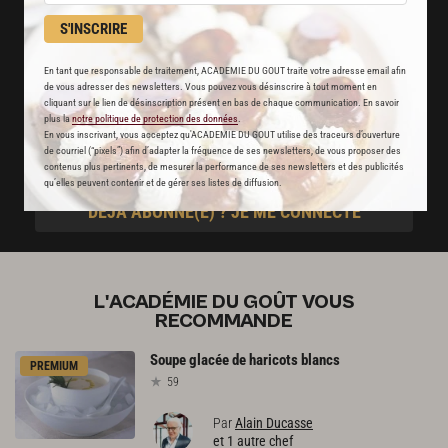
Des nouveautés
S'INSCRIRE
disponibles chaque semaine
En tant que responsable de traitement, ACADEMIE DU GOUT traite votre adresse email afin
Stop pub
de vous adresser des newsletters. Vous pouvez vous désinscrire à tout moment en
cliquant sur le lien de désinscription présent en bas de chaque communication. En savoir
un service garanti sans publicité
plus la
notre politique de protection des données
.
En vous inscrivant, vous acceptez qu'ACADEMIE DU GOUT utilise des traceurs d’ouverture
de courriel (“pixels”) afin d’adapter la fréquence de ses newsletters, de vous proposer des
JE M'ABONNE
contenus plus pertinents, de mesurer la performance de ses newsletters et des publicités
qu’elles peuvent contenir et de gérer ses listes de diffusion.
DÉJÀ ABONNÉ(E) ? JE ME CONNECTE
L'ACADÉMIE DU GOÛT VOUS
RECOMMANDE
Soupe
glacée
de
haricots
blancs
PREMIUM
59
Par
Alain Ducasse
et 1 autre chef