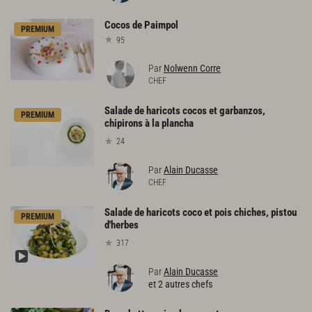
Cocos
de
Paimpol
PREMIUM
95
Par
Nolwenn Corre
CHEF
Salade de haricots cocos et garbanzos,
PREMIUM
chipirons à la plancha
24
Par
Alain Ducasse
CHEF
Salade de haricots coco et pois chiches, pistou
PREMIUM
d'herbes
317
Par
Alain Ducasse
et 2 autres chefs