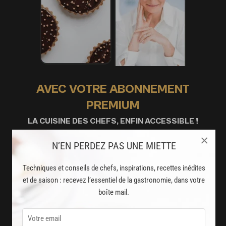
AVEC VOTRE ABONNEMENT
PREMIUM
LA CUISINE DES CHEFS, ENFIN ACCESSIBLE !
×
N’EN PERDEZ PAS UNE MIETTE
8000
recettes exclusives
partagées par vos chefs préférés
Techniques et conseils de chefs, inspirations, recettes inédites
et de saison : recevez l’essentiel de la gastronomie, dans votre
2000
vidéos de recettes
boîte mail.
et techniques de cuisine et pâtisserie