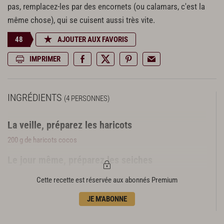
pas, remplacez-les par des encornets (ou calamars, c'est la
même chose), qui se cuisent aussi très vite.
48
AJOUTER AUX FAVORIS
IMPRIMER
INGRÉDIENTS
(4 PERSONNES)
La veille, préparez les haricots
200 g de haricots cocos
Le jour même, préparez les seiches
2 seiches (500 g environ)
Cette recette est réservée aux abonnés Premium
4 cébettes
2 brins de thym
JE M'ABONNE
2 brins de romarin