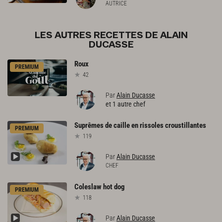
AUTRICE
LES AUTRES RECETTES DE ALAIN
DUCASSE
Roux
PREMIUM
42
Par
Alain Ducasse
et 1 autre chef
Suprêmes
de
caille
en
rissoles
croustillantes
PREMIUM
119
Par
Alain Ducasse
CHEF
Coleslaw
hot
dog
PREMIUM
118
Par
Alain Ducasse