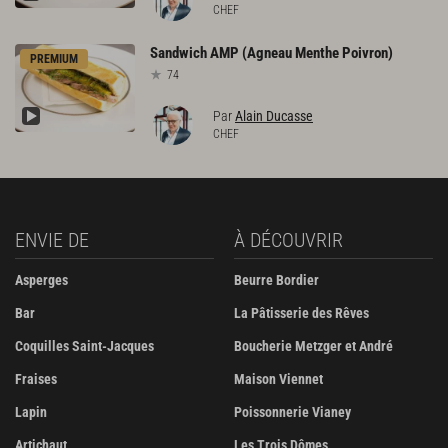
CHEF
Sandwich
AMP
(Agneau
Menthe
Poivron)
PREMIUM
74
Par
Alain Ducasse
CHEF
ENVIE DE
À DÉCOUVRIR
Asperges
Beurre Bordier
Bar
La Pâtisserie des Rêves
Coquilles Saint-Jacques
Boucherie Metzger et André
Fraises
Maison Viennet
Lapin
Poissonnerie Vianey
Artichaut
Les Trois Dômes