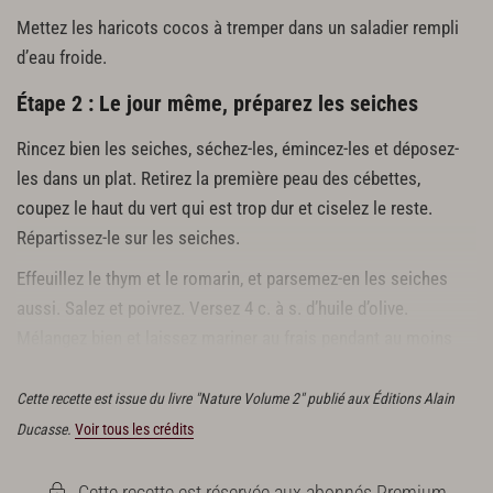
Mettez les haricots cocos à tremper dans un saladier rempli
d’eau froide.
Étape 2 : Le jour même, préparez les seiches
Rincez bien les seiches, séchez-les, émincez-les et déposez-
les dans un plat. Retirez la première peau des cébettes,
coupez le haut du vert qui est trop dur et ciselez le reste.
Répartissez-le sur les seiches.
Effeuillez le thym et le romarin, et parsemez-en les seiches
aussi. Salez et poivrez. Versez 4 c. à s. d’huile d’olive.
Mélangez bien et laissez mariner au frais pendant au moins
30 min.
Cette recette est issue du livre "Nature Volume 2" publié aux Éditions Alain
Ducasse.
Voir tous les crédits
Cette recette est réservée aux abonnés Premium