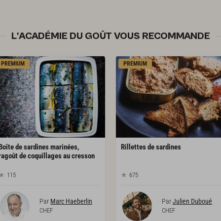
L'ACADÉMIE DU GOÛT VOUS RECOMMANDE
PREMIUM
PREMIUM
Boîte de sardines marinées,
Rillettes
de
sardines
ragoût de coquillages au cresson
115
675
Par
Marc Haeberlin
Par
Julien Duboué
CHEF
CHEF