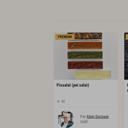
PREMIUM
Pissalat
(peï
salat)
42
Par
Alain Ducasse
CHEF