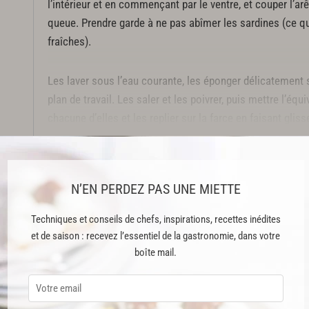
l’intérieur et en commençant par le ventre, et couper l’arê
queue. Prendre garde à ne pas abîmer les sardines (ce qui 
fraîches).
Les laver sous l’eau courante, les éponger délicatement su
plan de travail. Les saler et les poivrer, puis mettre l’équ
chacune d’elles et les replier sur la farce en faisant gliss
ouïes.
Cette recette est issue du livre "Grand Livre de Cuisine" publié aux Édi
N’EN PERDEZ PAS UNE MIETTE
Cette recette est réservée aux abonnés Premium
Techniques et conseils de chefs, inspirations, recettes inédites
et de saison : recevez l’essentiel de la gastronomie, dans votre
boîte mail.
ABONNEMENT PREMIUM
 ENFIN ACCESSIBLE !