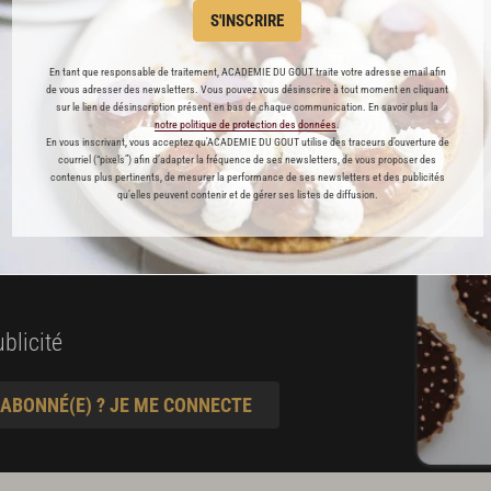
S'INSCRIRE
es
En tant que responsable de traitement, ACADEMIE DU GOUT traite votre adresse email afin
préférés
de vous adresser des newsletters. Vous pouvez vous désinscrire à tout moment en cliquant
sur le lien de désinscription présent en bas de chaque communication. En savoir plus la
notre politique de protection des données
.
s
En vous inscrivant, vous acceptez qu'ACADEMIE DU GOUT utilise des traceurs d’ouverture de
courriel (“pixels”) afin d’adapter la fréquence de ses newsletters, de vous proposer des
t pâtisserie
contenus plus pertinents, de mesurer la performance de ses newsletters et des publicités
qu’elles peuvent contenir et de gérer ses listes de diffusion.
ine
blicité
 ABONNÉ(E) ? JE ME CONNECTE