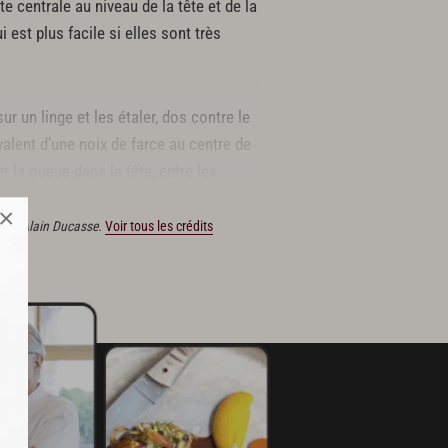
te centrale au niveau de la tête et de la
est plus facile si elles sont très
r un linge et les étaler, dos contre le
ivalent d’une noix de farce au centre de
er la queue dans la tête, entre les
×
tions Alain Ducasse.
Voir tous les crédits