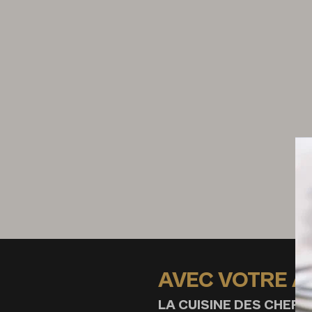
1/4 de botte de marjolaine
4 feuilles de basilic frit
4 beignets de fleurs de courgette
12 olives noires de Nice
1/2 botte de basilic
2 artichauts poivrades frits
8 cl d’huile d’olives très mûres
fleur de sel
AVEC VOTRE 
LA CUISINE DES CHEFS,