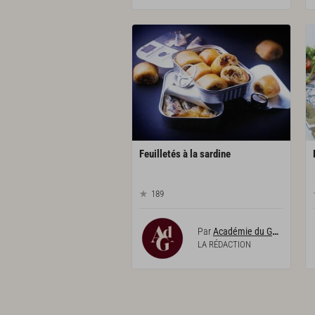
Feuilletés
à
la
sardine
189
Par
Académie du Goût
LA RÉDACTION