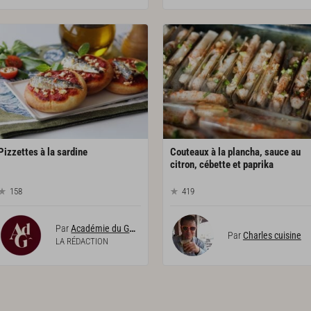
Pizzettes
à
la
sardine
Couteaux à la plancha, sauce au
citron, cébette et paprika
158
419
Par
Académie du Goût
Par
Charles cuisine
LA RÉDACTION