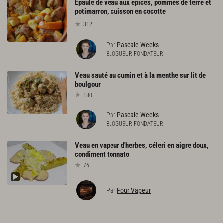
Epaule de veau aux épices, pommes de terre et
potimarron, cuisson en cocotte
312
Par
Pascale Weeks
BLOGUEUR FONDATEUR
Veau
sauté
au
cumin
et
à
la
menthe
sur
lit
de
boulgour
180
Par
Pascale Weeks
BLOGUEUR FONDATEUR
Veau
en
vapeur
d'herbes,
céleri
en
aigre
doux,
condiment
tonnato
76
Par
Four Vapeur