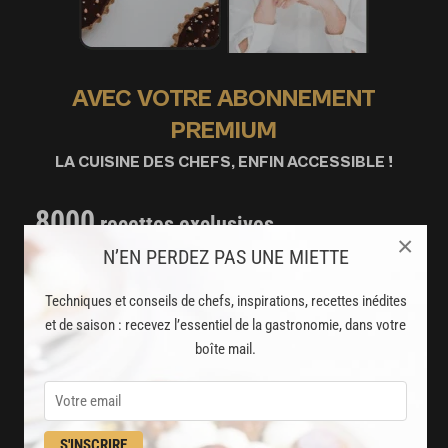
AVEC VOTRE ABONNEMENT
PREMIUM
LA CUISINE DES CHEFS, ENFIN ACCESSIBLE !
8000
recettes exclusives
×
partagées par vos chefs préférés
N’EN PERDEZ PAS UNE MIETTE
2000
vidéos de recettes
Techniques et conseils de chefs, inspirations, recettes inédites
et de saison : recevez l’essentiel de la gastronomie, dans votre
et techniques de cuisine et pâtisserie
boîte mail.
Des nouveautés
disponibles chaque semaine
S'INSCRIRE