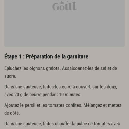
2 pincées d’origan
sel, poivre du moulin
Préparation de la panure
2 œufs
10 cl de lait
3 c. à s. d’huile d’olive
100 g de farine
Étape 1 : Préparation de la garniture
100 g de chapelure
sel, poivre du moulin
Épluchez les oignons grelots. Assaisonnez-les de sel et de
sucre.
Dans une sauteuse, faites-les cuire à couvert, sur feu doux,
avec 20 g de beurre pendant 10 minutes.
Ajoutez le persil et les tomates confites. Mélangez et mettez
de côté.
Dans une sauteuse, faites chauffer la pulpe de tomates avec