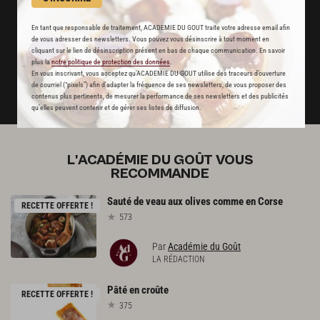
Stop pub
un service garanti sans publicité
En tant que responsable de traitement, ACADEMIE DU GOUT traite votre adresse email afin
de vous adresser des newsletters. Vous pouvez vous désinscrire à tout moment en
cliquant sur le lien de désinscription présent en bas de chaque communication. En savoir
plus la
notre politique de protection des données
.
JE M'ABONNE
En vous inscrivant, vous acceptez qu'ACADEMIE DU GOUT utilise des traceurs d’ouverture
de courriel (“pixels”) afin d’adapter la fréquence de ses newsletters, de vous proposer des
DÉJÀ ABONNÉ(E) ? JE ME CONNECTE
contenus plus pertinents, de mesurer la performance de ses newsletters et des publicités
qu’elles peuvent contenir et de gérer ses listes de diffusion.
L'ACADÉMIE DU GOÛT VOUS
RECOMMANDE
Sauté
de
veau
aux
olives
comme
en
Corse
RECETTE OFFERTE !
573
Par
Académie du Goût
LA RÉDACTION
Pâté
en
croûte
RECETTE OFFERTE !
375