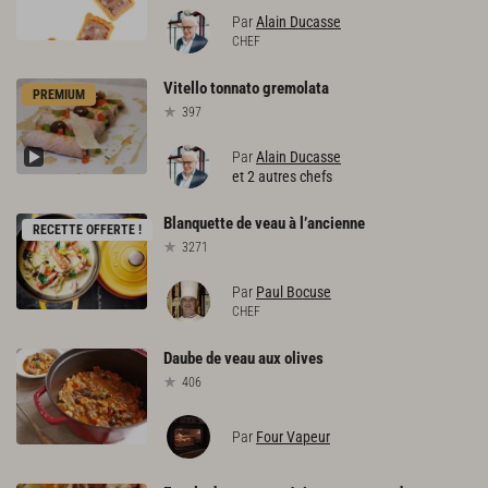
Par
Alain Ducasse
CHEF
Vitello
tonnato
gremolata
PREMIUM
397
Par
Alain Ducasse
et 2 autres chefs
Blanquette
de
veau
à
l’ancienne
RECETTE OFFERTE !
3271
Par
Paul Bocuse
CHEF
Daube
de
veau
aux
olives
406
Par
Four Vapeur