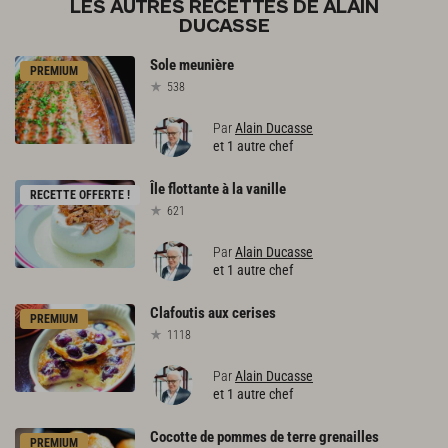
LES AUTRES RECETTES DE ALAIN
DUCASSE
Sole
meunière
PREMIUM
538
Par
Alain Ducasse
et 1 autre chef
Île
flottante
à
la
vanille
RECETTE OFFERTE !
621
Par
Alain Ducasse
et 1 autre chef
Clafoutis
aux
cerises
PREMIUM
1118
Par
Alain Ducasse
et 1 autre chef
Cocotte
de
pommes
de
terre
grenailles
PREMIUM