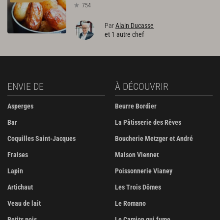
754
Par
Alain Ducasse
et 1 autre chef
ENVIE DE
À DÉCOUVRIR
Asperges
Beurre Bordier
Bar
La Pâtisserie des Rêves
Coquilles Saint-Jacques
Boucherie Metzger et André
Fraises
Maison Viennet
Lapin
Poissonnerie Vianey
Artichaut
Les Trois Dômes
Veau de lait
Le Romano
Petits pois
Le Camion qui fume