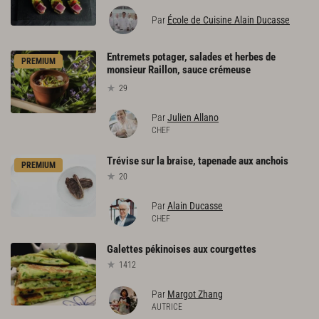
Par
École de Cuisine Alain Ducasse
Entremets potager, salades et herbes de
PREMIUM
monsieur Raillon, sauce crémeuse
29
Par
Julien Allano
CHEF
Trévise
sur
la
braise,
tapenade
aux
anchois
PREMIUM
20
Par
Alain Ducasse
CHEF
Galettes
pékinoises
aux
courgettes
1412
Par
Margot Zhang
AUTRICE