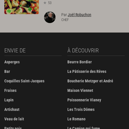
53
Par
Joël Robuchon
CHEF
ENVIE DE
À DÉCOUVRIR
Asperges
Beurre Bordier
Bar
La Pâtisserie des Rêves
Coquilles Saint-Jacques
Boucherie Metzger et André
Fraises
Maison Viennet
Lapin
Poissonnerie Vianey
Artichaut
Les Trois Dômes
Veau de lait
Le Romano
Petits pois
Le Camion qui fume