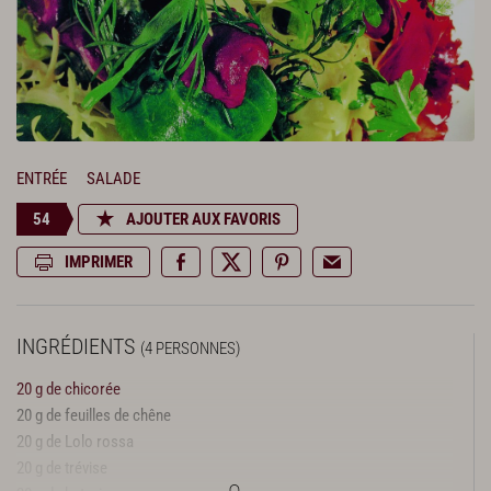
ENTRÉE
SALADE
54
AJOUTER AUX FAVORIS
IMPRIMER
INGRÉDIENTS
(4 PERSONNES)
20 g de chicorée
20 g de feuilles de chêne
20 g de Lolo rossa
20 g de trévise