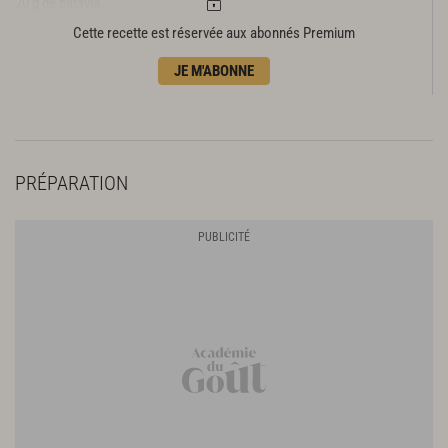
20 g de batavia
20 g de mesclun
Cette recette est réservée aux abonnés Premium
20 g de mâche
JE M'ABONNE
20 g de roquette
10 g de cresson
8 g de marjolaine
10 g de cerfeuil
10 g de basilic
PRÉPARATION
10 g de persil plat
8 g de sauge
10 g d'aneth
10 g d'estragon
4 petites feuilles de menthe
4 petites feuilles de céleri
20 g de truffe
Un peu de vinaigre de vin
1,2 cl de vinaigre de vin vieux
1,2 cl de vinaigre de xérès
8 cl d'huile d'arachide