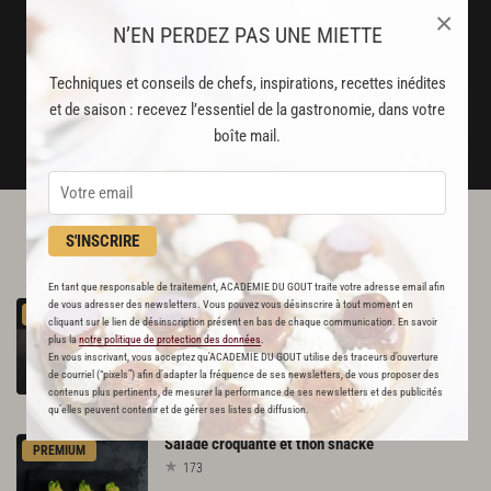
Stop pub
×
N’EN PERDEZ PAS UNE MIETTE
un service garanti sans publicité
Techniques et conseils de chefs, inspirations, recettes inédites
JE M'ABONNE
et de saison : recevez l’essentiel de la gastronomie, dans votre
boîte mail.
DÉJÀ ABONNÉ(E) ? JE ME CONNECTE
S'INSCRIRE
L'ACADÉMIE DU GOÛT VOUS
RECOMMANDE
En tant que responsable de traitement, ACADEMIE DU GOUT traite votre adresse email afin
Salade
césar,
vinaigrette
truffée
de vous adresser des newsletters. Vous pouvez vous désinscrire à tout moment en
PREMIUM
cliquant sur le lien de désinscription présent en bas de chaque communication. En savoir
342
plus la
notre politique de protection des données
.
En vous inscrivant, vous acceptez qu'ACADEMIE DU GOUT utilise des traceurs d’ouverture
Par
Julien Duboué
de courriel (“pixels”) afin d’adapter la fréquence de ses newsletters, de vous proposer des
contenus plus pertinents, de mesurer la performance de ses newsletters et des publicités
CHEF
qu’elles peuvent contenir et de gérer ses listes de diffusion.
Salade
croquante
et
thon
snacké
PREMIUM
173