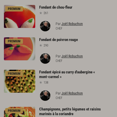
Fondant
de
chou-fleur
PREMIUM
261
Par
Joël Robuchon
CHEF
Fondant
de
poivron
rouge
PREMIUM
290
Par
Joël Robuchon
CHEF
Fondant
épicé
au
curry
d'aubergine
«
PREMIUM
mont-carmel
»
138
Par
Joël Robuchon
CHEF
Champignons,
petits
légumes
et
raisins
PREMIUM
marinés
à
la
coriandre