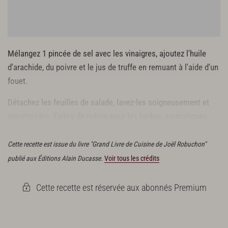
20 g de jus de truffe
Sel
Poivre du moulin
Mélangez 1 pincée de sel avec les vinaigres, ajoutez l'huile
d'arachide, du poivre et le jus de truffe en remuant à l'aide d'un
fouet.
Détachez les feuilles de salade, lavez-les soigneusement et
égouttez-les. Faites de même pour les herbes aromatiques.
Hachez la truffe.
Cette recette est issue du livre "Grand Livre de Cuisine de Joël Robuchon"
publié aux Éditions Alain Ducasse.
Voir tous les crédits
Cette recette est réservée aux abonnés Premium