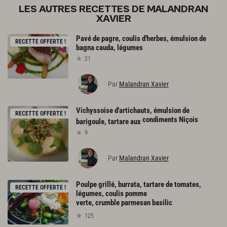
LES AUTRES RECETTES DE MALANDRAN
XAVIER
Pavé
de
pagre,
coulis
d'herbes,
émulsion
de
RECETTE OFFERTE !
bagna
cauda,
légumes
21
Par
Malandran Xavier
Vichyssoise d'artichauts, émulsion de
RECETTE OFFERTE !
condiments Niçois
barigoule, tartare aux
9
Par
Malandran Xavier
Poulpe grillé, burrata, tartare de tomates,
RECETTE OFFERTE !
légumes, coulis pomme
verte, crumble parmesan basilic
125