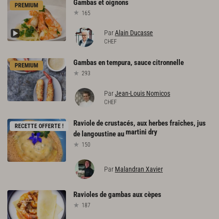
Gambas
et
oignons
PREMIUM
165
Par
Alain Ducasse
CHEF
Gambas
en
tempura,
sauce
citronnelle
PREMIUM
293
Par
Jean-Louis Nomicos
CHEF
Raviole de crustacés, aux herbes fraîches, jus
RECETTE OFFERTE !
martini dry
de langoustine au
150
Par
Malandran Xavier
Ravioles
de
gambas
aux
cèpes
187