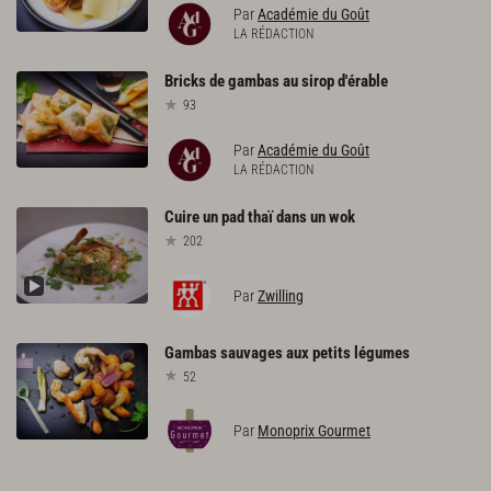
Par
Académie du Goût
LA RÉDACTION
Bricks
de
gambas
au
sirop
d'érable
93
Par
Académie du Goût
LA RÉDACTION
Cuire
un
pad
thaï
dans
un
wok
202
Par
Zwilling
Gambas
sauvages
aux
petits
légumes
52
Par
Monoprix Gourmet