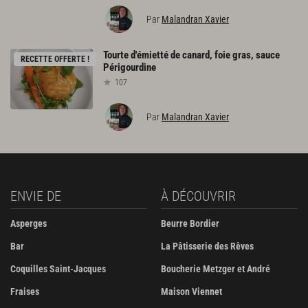
Par
Malandran Xavier
Tourte
d'émietté
de
canard,
foie
gras,
sauce
RECETTE OFFERTE !
Périgourdine
107
Par
Malandran Xavier
ENVIE DE
À DÉCOUVRIR
Asperges
Beurre Bordier
Bar
La Pâtisserie des Rêves
Coquilles Saint-Jacques
Boucherie Metzger et André
Fraises
Maison Viennet