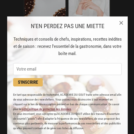
×
N’EN PERDEZ PAS UNE MIETTE
AVEC VOTRE ABONNEMENT
Techniques et conseils de chefs, inspirations, recettes inédites
PREMIUM
et de saison : recevez l’essentiel de la gastronomie, dans votre
boîte mail.
LA CUISINE DES CHEFS, ENFIN ACCESSIBLE !
8000
recettes exclusives
S'INSCRIRE
partagées par vos chefs préférés
2000
En tant que responsable de traitement, ACADEMIE DU GOUT traite votre adresse email afin
vidéos de recettes
de vous adresser des newsletters. Vous pouvez vous désinscrire à tout moment en
cliquant sur le lien de désinscription présent en bas de chaque communication. En savoir
et techniques de cuisine et pâtisserie
plus la
notre politique de protection des données
.
En vous inscrivant, vous acceptez qu'ACADEMIE DU GOUT utilise des traceurs d’ouverture
Des nouveautés
de courriel (“pixels”) afin d’adapter la fréquence de ses newsletters, de vous proposer des
contenus plus pertinents, de mesurer la performance de ses newsletters et des publicités
disponibles chaque semaine
qu’elles peuvent contenir et de gérer ses listes de diffusion.