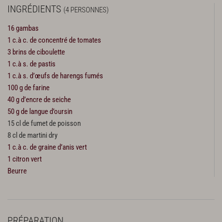
INGRÉDIENTS
(4 PERSONNES)
16 gambas
1 c.à c. de concentré de tomates
3 brins de ciboulette
1 c.à s. de pastis
1 c.à s. d’œufs de harengs fumés
100 g de farine
40 g d’encre de seiche
50 g de langue d’oursin
15 cl de fumet de poisson
8 cl de martini dry
1 c.à c. de graine d’anis vert
1 citron vert
Beurre
PRÉPARATION