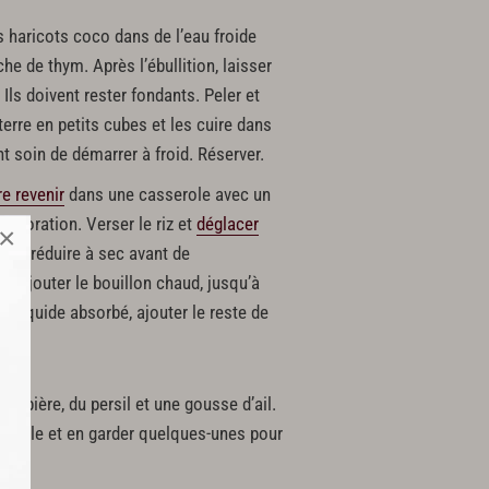
 haricots coco dans de l’eau froide
he de thym. Après l’ébullition, laisser
 Ils doivent rester fondants. Peler et
rre en petits cubes et les cuire dans
nt soin de démarrer à froid. Réserver.
re revenir
dans une casserole avec un
s coloration. Verser le riz et
déglacer
×
isser réduire à sec avant de
. Ajouter le bouillon chaud, jusqu’à
le liquide absorbé, ajouter le reste de
e bière, du persil et une gousse d’ail.
 coquille et en garder quelques-unes pour