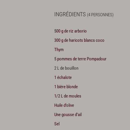
INGRÉDIENTS
(4 PERSONNES)
500 g de riz arborio
300 g de haricots blancs coco
Thym
5 pommes de terre Pompadour
2 L de bouillon
1 échalote
1 bière blonde
1/2 L de moules
Huile d’olive
Une gousse d’ail
Sel