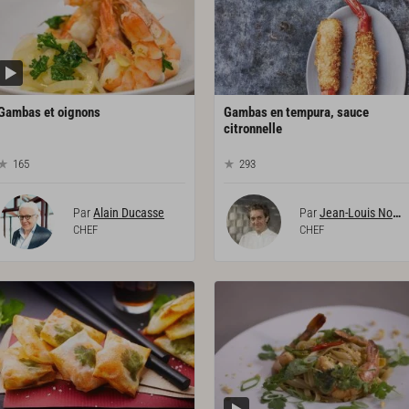
Gambas
et
oignons
Gambas en tempura, sauce
citronnelle
165
293
Par
Alain Ducasse
Par
Jean-Louis Nomicos
CHEF
CHEF