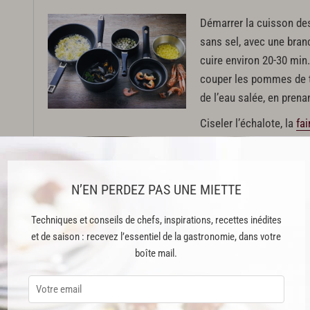
Démarrer la cuisson des
sans sel, avec une branc
cuire environ 20-30 min.
couper les pommes de te
de l’eau salée, en prena
Ciseler l’échalote, la
fai
filet d’huile d’olive, san
avec la bière 3 fois. La
recommencer l’opération
N’EN PERDEZ PAS UNE MIETTE
hauteur du riz. Une fois 
bouillon.
Techniques et conseils de chefs, inspirations, recettes inédites
et de saison : recevez l’essentiel de la gastronomie, dans votre
boîte mail.
Dans une petit casserole, mettre les moules avec un peu d
Couvrir et les laisser s’ouvrir. Sortir les moules de leur
la décoration.