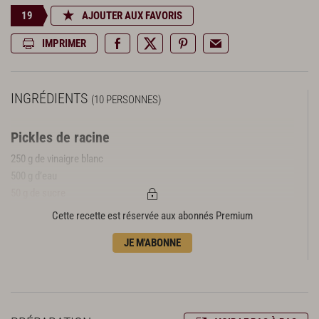
19
AJOUTER AUX FAVORIS
IMPRIMER
INGRÉDIENTS
(10 PERSONNES)
Pickles de racine
250 g de vinaigre blanc
500 g d’eau
50 g de sucre
100 g de salsifis
Cette recette est réservée aux abonnés Premium
100 g de trompettes-de-la-mort
JE M'ABONNE
10 g de poivre noir en grains
15 g de graines de coriandre
Quinoa noir torréfié
100 g de quinoa noir