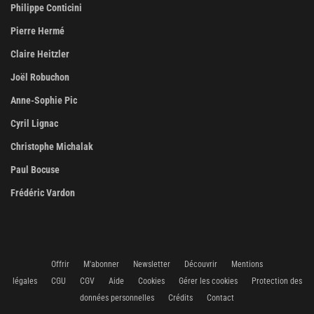
Philippe Conticini
Pierre Hermé
Claire Heitzler
Joël Robuchon
Anne-Sophie Pic
Cyril Lignac
Christophe Michalak
Paul Bocuse
Frédéric Vardon
Offrir
M'abonner
Newsletter
Découvrir
Mentions
légales
CGU
CGV
Aide
Cookies
Gérer les cookies
Protection des
données personnelles
Crédits
Contact