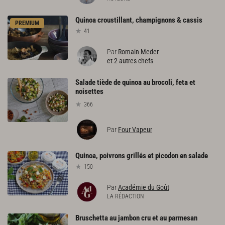
Quinoa
croustillant,
champignons
&
cassis
PREMIUM
41
Par
Romain Meder
et 2 autres chefs
Salade tiède de quinoa au brocoli, feta et
noisettes
366
Par
Four Vapeur
Quinoa,
poivrons
grillés
et
picodon
en
salade
150
Par
Académie du Goût
LA RÉDACTION
Bruschetta
au
jambon
cru
et
au
parmesan