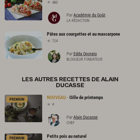
480
Par
Académie du Goût
LA RÉDACTION
Pâtes
aux
courgettes
et
au
mascarpone
724
Par
Edda Onorato
BLOGUEUR FONDATEUR
LES AUTRES RECETTES DE ALAIN
DUCASSE
Oille
de
printemps
PREMIUM
4
Par
Alain Ducasse
CHEF
Petits
pois
au
naturel
PREMIUM