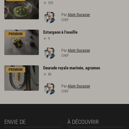
335
Par
Alain Ducasse
CHEF
Esturgeon
à
l’oseille
PREMIUM
9
Par
Alain Ducasse
CHEF
Daurade
royale
marinée,
agrumes
PREMIUM
80
Par
Alain Ducasse
CHEF
ENVIE DE
À DÉCOUVRIR