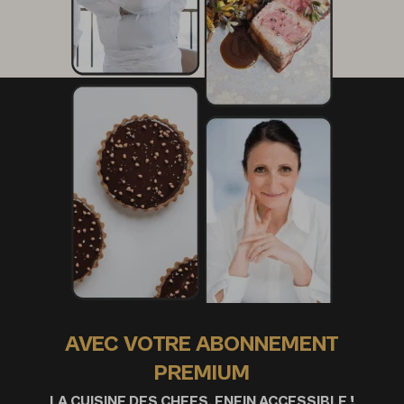
Jus fini
250 g de salsifis
250 g de rutabaga
100 g de beurre
Base de bouillon
Parures de kumquats
Finitions
50 g de mouron des oiseaux
50 g de plantin
AVEC VOTRE ABONNEMENT
PREMIUM
LA CUISINE DES CHEFS, ENFIN ACCESSIBLE !