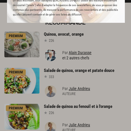
En vous inscrivant, vous acceptez qu'ACADEMIE DU GOUT utilise des traceurs d’ouverture
de courriel (“pixels”) afin d’adapter la fréquence de ses newsletters, de vous proposer des
contenus plus pertinents, de mesurer la performance de ses newsletters et des publicités
qu’elles peuvent contenir et de gérer ses listes de diffusion.
L'ACADÉMIE DU GOÛT VOUS
RECOMMANDE
Quinoa,
avocat,
orange
PREMIUM
226
Par
Alain Ducasse
et 2 autres chefs
Salade
de
quinoa,
orange
et
patate
douce
PREMIUM
333
Par
Julie Andrieu
AUTEURE
Salade
de
quinoa
au
fenouil
et
à
l'orange
PREMIUM
226
Par
Julie Andrieu
AUTEURE