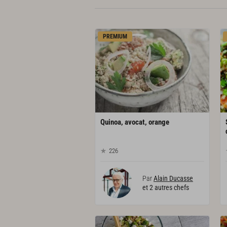
PREMIUM
Quinoa,
avocat,
orange
226
Par
Alain Ducasse
et 2 autres chefs