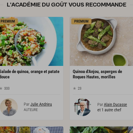
L'ACADÉMIE DU GOÛT VOUS RECOMMANDE
PREMIUM
PREMIUM
Salade de quinoa, orange et patate
Quinoa d’Anjou, asperges de
douce
Roques Hautes, morilles
333
23
Par
Julie Andrieu
Par
Alain Ducasse
AUTEURE
et 1 autre chef