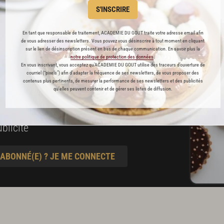
S'INSCRIRE
préférés
En tant que responsable de traitement, ACADEMIE DU GOUT traite votre adresse email afin
s
de vous adresser des newsletters. Vous pouvez vous désinscrire à tout moment en cliquant
sur le lien de désinscription présent en bas de chaque communication. En savoir plus la
t pâtisserie
notre politique de protection des données
.
En vous inscrivant, vous acceptez qu'ACADEMIE DU GOUT utilise des traceurs d’ouverture de
courriel (“pixels”) afin d’adapter la fréquence de ses newsletters, de vous proposer des
contenus plus pertinents, de mesurer la performance de ses newsletters et des publicités
ine
qu’elles peuvent contenir et de gérer ses listes de diffusion.
blicité
 ABONNÉ(E) ? JE ME CONNECTE