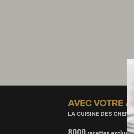
1 poignée de raisins secs
3 feuilles de romaine
Sel
Poivre
AVEC VOTRE 
LA CUISINE DES CHEFS,
8000
recettes exclusiv