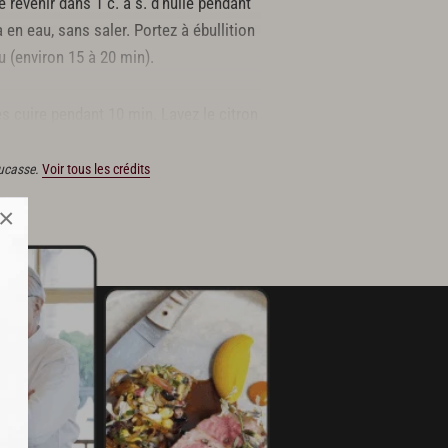
e revenir dans 1 c. à s. d'huile pendant
 en eau, sans saler. Portez à ébullition
au (environ 15 à 20 min).
s cuire pendant 10 min. Lavez le citron
us des deux agrumes.
Ducasse.
Voir tous les crédits
×