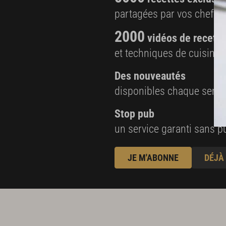
partagées par vos chefs 
2000
vidéos de recette
et techniques de cuisine e
Des nouveautés
disponibles chaque sema
Stop pub
un service garanti sans pu
JE M'ABONNE
DÉJÀ