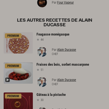
Par
Four Vapeur
LES AUTRES RECETTES DE ALAIN
DUCASSE
Fougasse
monégasque
PREMIUM
44
Par
Alain Ducasse
CHEF
Fraises
des
bois,
sorbet
mascarpone
PREMIUM
51
Par
Alain Ducasse
CHEF
Gâteau
à
la
pistache
PREMIUM
30