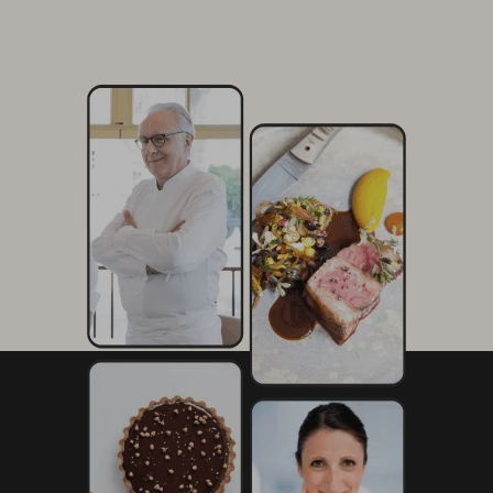
75 g de moutarde au piment d’Espelette
125 g de parmesan
50 g de chapelure
2 cl de jus de veau
Finition et présentation
12 pousses de moutarde
Huile d’olive
Sel, gros sel
Poivre du moulin