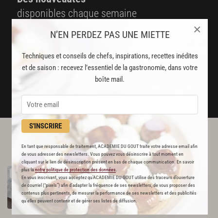
disponibles chaque semaine
×
N’EN PERDEZ PAS UNE MIETTE
Stop pub
un service garanti sans publicité
Techniques et conseils de chefs, inspirations, recettes inédites
et de saison : recevez l’essentiel de la gastronomie, dans votre
JE M'ABONNE
boîte mail.
DÉJÀ ABONNÉ(E) ? JE ME CONNECTE
S'INSCRIRE
L'ACADÉMIE DU GOÛT VOUS
En tant que responsable de traitement, ACADEMIE DU GOUT traite votre adresse email afin
RECOMMANDE
de vous adresser des newsletters. Vous pouvez vous désinscrire à tout moment en
cliquant sur le lien de désinscription présent en bas de chaque communication. En savoir
Sauté
de
veau
aux
olives
comme
en
Corse
plus la
notre politique de protection des données
.
RECETTE OFFERTE !
En vous inscrivant, vous acceptez qu'ACADEMIE DU GOUT utilise des traceurs d’ouverture
573
de courriel (“pixels”) afin d’adapter la fréquence de ses newsletters, de vous proposer des
contenus plus pertinents, de mesurer la performance de ses newsletters et des publicités
Par
Académie du Goût
qu’elles peuvent contenir et de gérer ses listes de diffusion.
LA RÉDACTION