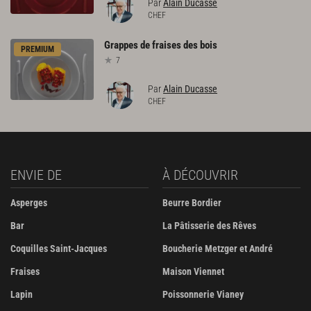
Par
Alain Ducasse
CHEF
Grappes
de
fraises
des
bois
PREMIUM
7
Par
Alain Ducasse
CHEF
ENVIE DE
À DÉCOUVRIR
Asperges
Beurre Bordier
Bar
La Pâtisserie des Rêves
Coquilles Saint-Jacques
Boucherie Metzger et André
Fraises
Maison Viennet
Lapin
Poissonnerie Vianey