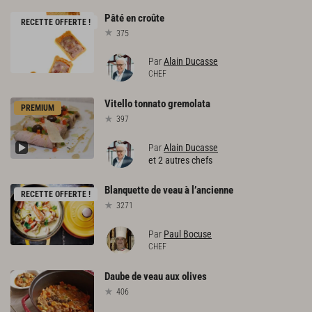
Pâté
en
croûte
RECETTE OFFERTE !
375
Par
Alain Ducasse
CHEF
Vitello
tonnato
gremolata
PREMIUM
397
Par
Alain Ducasse
et 2 autres chefs
Blanquette
de
veau
à
l’ancienne
RECETTE OFFERTE !
3271
Par
Paul Bocuse
CHEF
Daube
de
veau
aux
olives
406