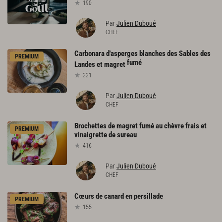
190
Par
Julien Duboué
CHEF
Carbonara d'asperges blanches des Sables des
PREMIUM
fumé
Landes et magret
331
Par
Julien Duboué
CHEF
Brochettes
de
magret
fumé
au
chèvre
frais
et
PREMIUM
vinaigrette
de
sureau
416
Par
Julien Duboué
CHEF
Cœurs
de
canard
en
persillade
PREMIUM
155