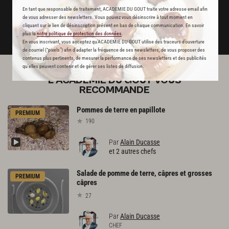
En tant que responsable de traitement, ACADEMIE DU GOUT traite votre adresse email afin
JE M'ABONNE
de vous adresser des newsletters. Vous pouvez vous désinscrire à tout moment en
cliquant sur le lien de désinscription présent en bas de chaque communication. En savoir
DÉJÀ ABONNÉ(E) ? JE ME CONNECTE
plus la
notre politique de protection des données
.
En vous inscrivant, vous acceptez qu'ACADEMIE DU GOUT utilise des traceurs d’ouverture
de courriel (“pixels”) afin d’adapter la fréquence de ses newsletters, de vous proposer des
contenus plus pertinents, de mesurer la performance de ses newsletters et des publicités
qu’elles peuvent contenir et de gérer ses listes de diffusion.
L'ACADÉMIE DU GOÛT VOUS
RECOMMANDE
Pommes
de
terre
en
papillote
PREMIUM
190
Par
Alain Ducasse
et 2 autres chefs
Salade de pomme de terre, câpres et grosses
PREMIUM
câpres
27
Par
Alain Ducasse
CHEF