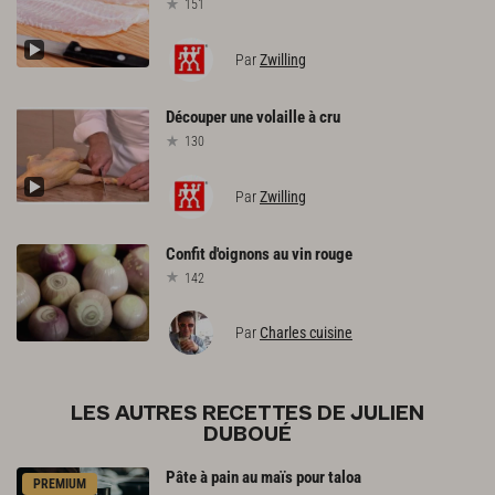
151
Par
Zwilling
Découper
une
volaille
à
cru
130
Par
Zwilling
Confit
d'oignons
au
vin
rouge
142
Par
Charles cuisine
LES AUTRES RECETTES DE JULIEN
DUBOUÉ
Pâte
à
pain
au
maïs
pour
taloa
PREMIUM