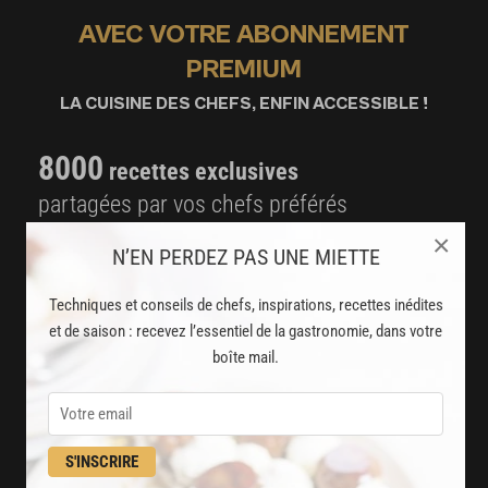
AVEC VOTRE ABONNEMENT
PREMIUM
LA CUISINE DES CHEFS, ENFIN ACCESSIBLE !
8000
recettes exclusives
partagées par vos chefs préférés
×
2000
vidéos de recettes
N’EN PERDEZ PAS UNE MIETTE
et techniques de cuisine et pâtisserie
Techniques et conseils de chefs, inspirations, recettes inédites
et de saison : recevez l’essentiel de la gastronomie, dans votre
Des nouveautés
boîte mail.
disponibles chaque semaine
Stop pub
un service garanti sans publicité
S'INSCRIRE