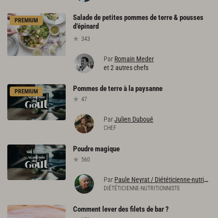
Salade de petites pommes de terre & pousses
PREMIUM
d’épinard
343
Par
Romain Meder
et 2 autres chefs
Pommes
de
terre
à
la
paysanne
PREMIUM
47
Par
Julien Duboué
CHEF
Poudre
magique
560
Par
Paule Neyrat / Diététicienne-nutritionniste
DIÉTÉTICIENNE-NUTRITIONNISTE
Comment
lever
des
filets
de
bar
?