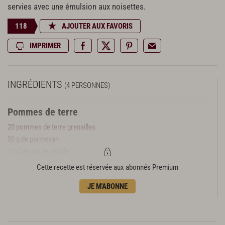
servies avec une émulsion aux noisettes.
118
AJOUTER AUX FAVORIS
IMPRIMER
INGRÉDIENTS
(4 PERSONNES)
Pommes de terre
20 pommes de terre grenailles
50 g de parmesan
10 cl de jus de volaille
Cette recette est réservée aux abonnés Premium
Émulsion noisette
10 cl de crème liquide
JE M'ABONNE
1 c. à c. d’ail blanchi
2 c. à s. d’huile de noisette
2 pincées de sel