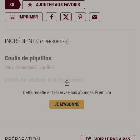
88
AJOUTER AUX FAVORIS
IMPRIMER
INGRÉDIENTS
(4 PERSONNES)
Coulis de piquillos
250 g de marinade piquillos
Pieds de cochon à la basquaise
500 g de pieds de cochons ibaïama cuits et désossés
Cette recette est réservée aux abonnés Premium
50 g d’ail frais
50 g de vinaigre de guindillas (ou de cornichons)
JE M'ABONNE
150 g d’échalotes
150 g de piquillos
130 g de cornichons
2 c. à c. rases de sel fin
PRÉPARATION
VOIR LE PAS À PAS