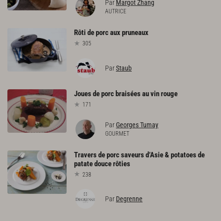
Par
Margot Zhang
AUTRICE
Rôti
de
porc
aux
pruneaux
305
Par
Staub
Joues
de
porc
braisées
au
vin
rouge
171
Par
Georges Tumay
GOURMET
Travers
de
porc
saveurs
d’Asie
&
potatoes
de
patate
douce
rôties
238
Par
Degrenne