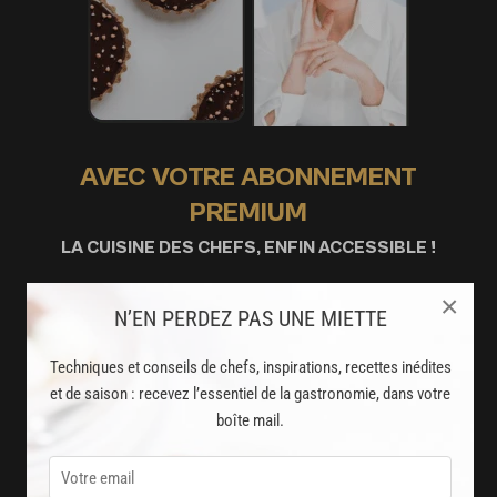
AVEC VOTRE ABONNEMENT
PREMIUM
LA CUISINE DES CHEFS, ENFIN ACCESSIBLE !
×
8000
recettes exclusives
N’EN PERDEZ PAS UNE MIETTE
partagées par vos chefs préférés
Techniques et conseils de chefs, inspirations, recettes inédites
2000
et de saison : recevez l’essentiel de la gastronomie, dans votre
vidéos de recettes
boîte mail.
et techniques de cuisine et pâtisserie
Des nouveautés