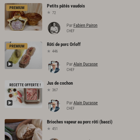
Petits
pâtés
vaudois
PREMIUM
72
Par
Fabien Pairon
CHEF
Rôti
de
porc
Orloff
PREMIUM
446
Par
Alain Ducasse
CHEF
Jus
de
cochon
RECETTE OFFERTE !
367
Par
Alain Ducasse
CHEF
Brioches
vapeur
au
porc
rôti
(baozi)
451