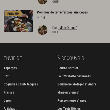
CHEF
Pommes
de
terre
farcies
aux
cèpes
PREMIUM
118
Par
Julien Duboué
CHEF
ENVIE DE
À DÉCOUVRIR
Asperges
Beurre Bordier
Bar
La Pâtisserie des Rêves
Coquilles Saint-Jacques
Boucherie Metzger et André
Fraises
Maison Viennet
Lapin
Poissonnerie Vianey
Artichaut
Les Trois Dômes