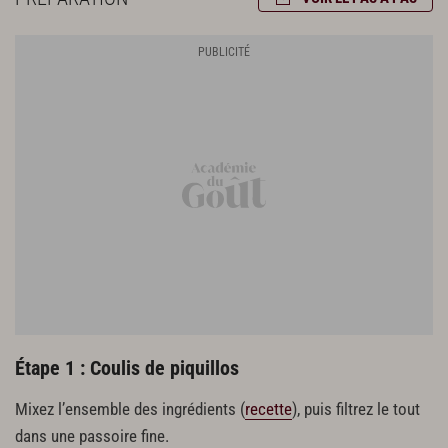
1 c. à c. rase de piment d’espelette en poudre
1 cube de bouillon de volaille
55 g de vinaigre de Xérès
Panure
2 œufs entiers
100 g de farine
200 g de chapelure
Montage des mini-burgers
8 mini-pains à taloak
8 tranches de fromage de brebis
Huile d’arachide
Laitue
Guindillas
Étape 1 : Coulis de piquillos
Mixez l’ensemble des ingrédients (
recette
), puis filtrez le tout
dans une passoire fine.