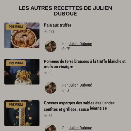
LES AUTRES RECETTES DE JULIEN
DUBOUÉ
Pain
aux
truffes
PREMIUM
173
Par
Julien Duboué
CHEF
Pommes
de
terre
braisées
à
la
truffe
blanche
et
PREMIUM
œufs
au
vinaigre
18
Par
Julien Duboué
CHEF
Grosses asperges des sables des Landes
PREMIUM
béarnaise
confites et grillées, sauce
64
Par
Julien Duboué