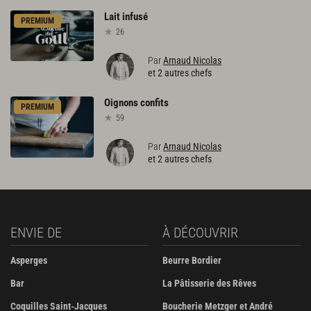
Lait
infusé
PREMIUM
26
Par
Arnaud Nicolas
et 2 autres chefs
Oignons
confits
PREMIUM
59
Par
Arnaud Nicolas
et 2 autres chefs
ENVIE DE
À DÉCOUVRIR
Asperges
Beurre Bordier
Bar
La Pâtisserie des Rêves
Coquilles Saint-Jacques
Boucherie Metzger et André