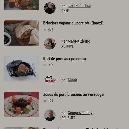
Par
Joël Robuchon
CHEF
Brioches
vapeur
au
porc
rôti
(baozi)
451
Par
Margot Zhang
AUTRICE
Rôti
de
porc
aux
pruneaux
305
Par
Staub
Joues
de
porc
braisées
au
vin
rouge
171
Par
Georges Tumay
GOURMET