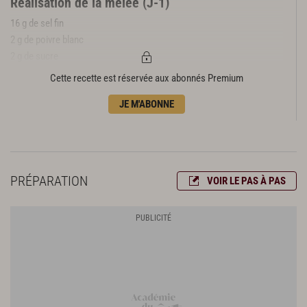
Réalisation de la mêlée (J-1)
16 g de sel fin
2 g de poivre blanc
2 g de sucre
1 g de muscade moulue
Cette recette est réservée aux abonnés Premium
2 g d'acide ascorbique
JE M'ABONNE
1 clou de girofle
200 g de gras de gorge
200 g de foie de porc
200 g de poitrine de porc
100 g d'épaule de porc
PRÉPARATION
VOIR LE PAS À PAS
Préparation de la mêlée (Jour-J)
30 g d'échalotes
10 cl de vin blanc sec
10 g de persil plat
10 g de fécule de pomme de terre
100 g de lait infusé (voir p. 261)
1 œuf