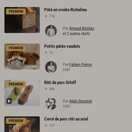
Pâté
en
croûte
Richelieu
PREMIUM
714
Par
Arnaud Nicolas
et 2 autres chefs
Petits
pâtés
vaudois
PREMIUM
72
Par
Fabien Pairon
CHEF
Rôti
de
porc
Orloff
PREMIUM
446
Par
Alain Ducasse
CHEF
Carré
de
porc
rôti
au
miel
PREMIUM
117