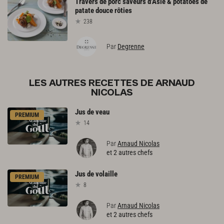
Travers
de
porc
saveurs
d’Asie
&
potatoes
de
patate
douce
rôties
238
Par
Degrenne
LES AUTRES RECETTES DE ARNAUD
NICOLAS
Jus
de
veau
PREMIUM
14
Par
Arnaud Nicolas
et 2 autres chefs
Jus
de
volaille
PREMIUM
8
Par
Arnaud Nicolas
et 2 autres chefs