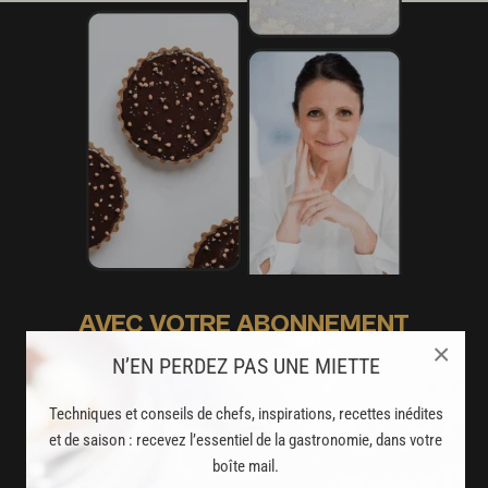
AVEC VOTRE ABONNEMENT
×
PREMIUM
N’EN PERDEZ PAS UNE MIETTE
LA CUISINE DES CHEFS, ENFIN ACCESSIBLE !
Techniques et conseils de chefs, inspirations, recettes inédites
et de saison : recevez l’essentiel de la gastronomie, dans votre
8000
recettes exclusives
boîte mail.