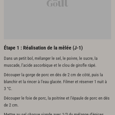
2 brins de thym
10 g d'ail confit (voir p. 240)
Montage et finition
1 feuille de laurier
100 g de crépine
Étape 1 : Réalisation de la mêlée (J-1)
Dans un petit bol, mélanger le sel, le poivre, le sucre, la
muscade, l’acide ascorbique et le clou de girofle râpé.
Découper la gorge de porc en dés de 2 cm de côté, puis la
blanchir et la rincer à l’eau glacée. Filmer et réserver 1 nuit à
3 °C.
Découper le foie de porc, la poitrine et l’épaule de porc en dés
de 2 cm.
Mettre au sel chaque viande avec 1/3 du mélange d’épices