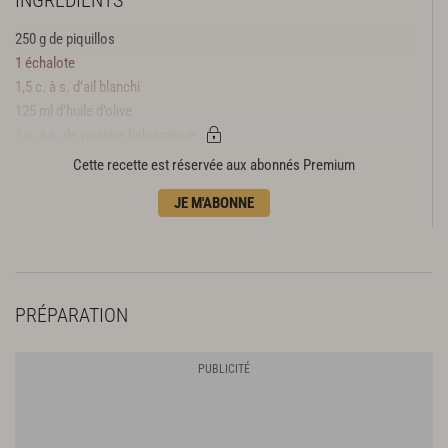
250 g de piquillos
1 échalote
1,5 c. à s. d’ail blanchi
125 ml d’huile d’olive
2 c. à s. de vinaigre balsamique
2,5 c. à s. de vinaigre de xérès
Cette recette est réservée aux abonnés Premium
2 c. à s. de ketchup
JE M'ABONNE
1 c. à c. d’armagnac
1 c. à c. d’épices à txistorra
3 pincées de piment d’espelette
3 pincées de thym et de romarin hachés
1 c. à c. rase de sel
PRÉPARATION