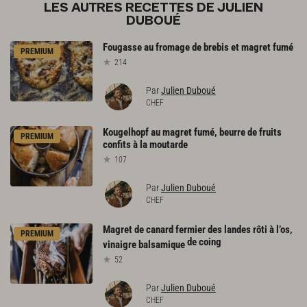
LES AUTRES RECETTES DE JULIEN
DUBOUÉ
Fougasse
au
fromage
de
brebis
et
magret
fumé
PREMIUM
214
Par
Julien Duboué
CHEF
Kougelhopf
au
magret
fumé,
beurre
de
fruits
PREMIUM
confits
à
la
moutarde
107
Par
Julien Duboué
CHEF
Magret de canard fermier des landes rôti à l’os,
PREMIUM
de coing
vinaigre balsamique
52
Par
Julien Duboué
CHEF