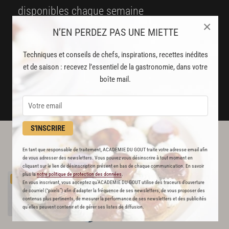
disponibles chaque semaine
×
N’EN PERDEZ PAS UNE MIETTE
Stop pub
un service garanti sans publicité
Techniques et conseils de chefs, inspirations, recettes inédites
et de saison : recevez l’essentiel de la gastronomie, dans votre
JE M'ABONNE
boîte mail.
DÉJÀ ABONNÉ(E) ? JE ME CONNECTE
S'INSCRIRE
L'ACADÉMIE DU GOÛT VOUS
En tant que responsable de traitement, ACADEMIE DU GOUT traite votre adresse email afin
RECOMMANDE
de vous adresser des newsletters. Vous pouvez vous désinscrire à tout moment en
cliquant sur le lien de désinscription présent en bas de chaque communication. En savoir
Harissa
plus la
notre politique de protection des données
.
PREMIUM
En vous inscrivant, vous acceptez qu'ACADEMIE DU GOUT utilise des traceurs d’ouverture
35
de courriel (“pixels”) afin d’adapter la fréquence de ses newsletters, de vous proposer des
contenus plus pertinents, de mesurer la performance de ses newsletters et des publicités
Par
Alain Ducasse
qu’elles peuvent contenir et de gérer ses listes de diffusion.
CHEF