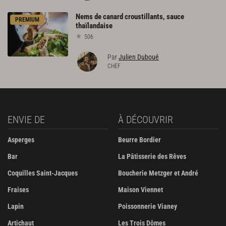
Nems
de
canard
croustillants,
sauce
PREMIUM
thaïlandaise
506
Par
Julien Duboué
CHEF
ENVIE DE
À DÉCOUVRIR
Asperges
Beurre Bordier
Bar
La Pâtisserie des Rêves
Coquilles Saint-Jacques
Boucherie Metzger et André
Fraises
Maison Viennet
Lapin
Poissonnerie Vianey
Artichaut
Les Trois Dômes