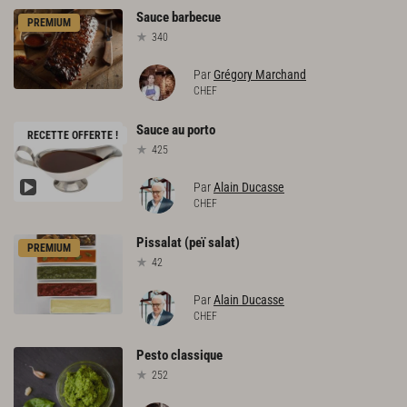
Sauce
barbecue
PREMIUM
340
Par
Grégory Marchand
CHEF
Sauce
au
porto
RECETTE OFFERTE !
425
Par
Alain Ducasse
CHEF
Pissalat
(peï
salat)
PREMIUM
42
Par
Alain Ducasse
CHEF
Pesto
classique
252