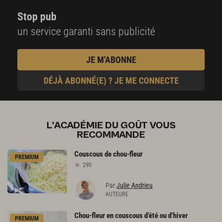
Stop pub
un service garanti sans publicité
JE M'ABONNE
DÉJÀ ABONNÉ(E) ? JE ME CONNECTE
L'ACADÉMIE DU GOÛT VOUS
RECOMMANDE
Couscous
de
chou-fleur
PREMIUM
290
Par
Julie Andrieu
AUTEURE
Chou-fleur
en
couscous
d’été
ou
d’hiver
PREMIUM