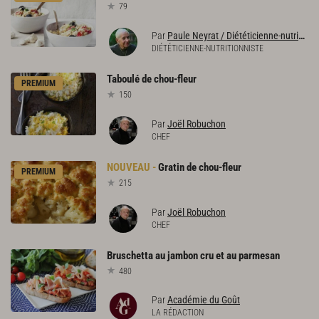
79
Par
Paule Neyrat / Diététicienne-nutritionniste
DIÉTÉTICIENNE-NUTRITIONNISTE
Taboulé
de
chou-fleur
PREMIUM
150
Par
Joël Robuchon
CHEF
Gratin
de
chou-fleur
PREMIUM
215
Par
Joël Robuchon
CHEF
Bruschetta
au
jambon
cru
et
au
parmesan
480
Par
Académie du Goût
LA RÉDACTION