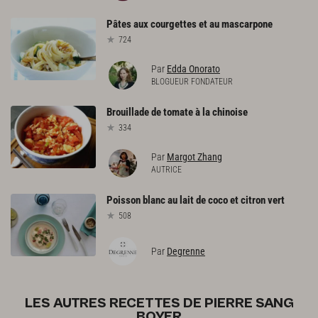
Pâtes
aux
courgettes
et
au
mascarpone
724
Par
Edda Onorato
BLOGUEUR FONDATEUR
Brouillade
de
tomate
à
la
chinoise
334
Par
Margot Zhang
AUTRICE
Poisson
blanc
au
lait
de
coco
et
citron
vert
508
Par
Degrenne
LES AUTRES RECETTES DE PIERRE SANG
BOYER