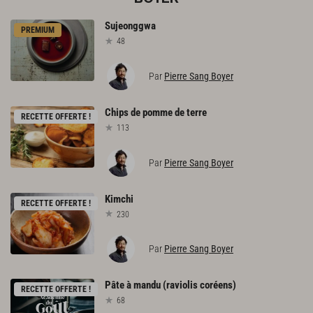
Sujeonggwa
PREMIUM
48
Par
Pierre Sang Boyer
Chips
de
pomme
de
terre
RECETTE OFFERTE !
113
Par
Pierre Sang Boyer
Kimchi
RECETTE OFFERTE !
230
Par
Pierre Sang Boyer
Pâte
à
mandu
(raviolis
coréens)
RECETTE OFFERTE !
68