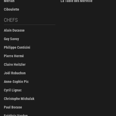
Merlan
La Table des Merville
Ciboulette
CHEFS
Alain Ducasse
Guy Savoy
Philippe Conticini
Pierre Hermé
Claire Heitzler
Joël Robuchon
Anne-Sophie Pic
Cyril Lignac
Christophe Michalak
Paul Bocuse
Frédéric Vardon