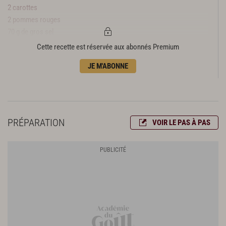
2 carottes
2 pommes rouges
70 g de gros sel
1 l d'eau
Cette recette est réservée aux abonnés Premium
30 g de riz
JE M'ABONNE
30 cl d'eau
1 oignon
1 pomme rouge
2 gousses d'ail
25 g de gingembre
PRÉPARATION
VOIR LE PAS À PAS
80 g de sauce d'anchois coréenne
30 g de petites crevettes fermentées coréennes