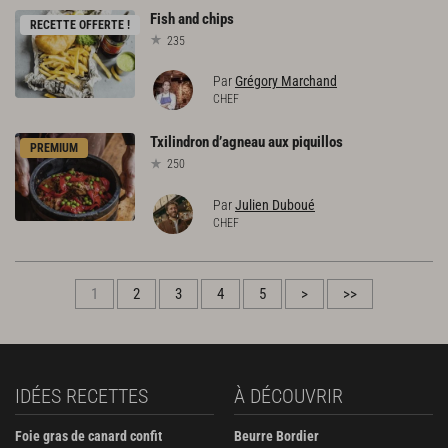
Fish
and
chips
RECETTE OFFERTE !
235
Par
Grégory Marchand
CHEF
Txilindron
d’agneau
aux
piquillos
PREMIUM
250
Par
Julien Duboué
CHEF
1
2
3
4
5
>
>>
IDÉES RECETTES
À DÉCOUVRIR
Foie gras de canard confit
Beurre Bordier