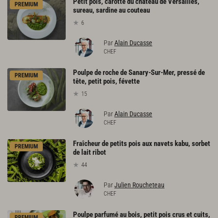
Petit pois, carotte du château de Versailles,
PREMIUM
sureau, sardine au couteau
6
Par
Alain Ducasse
CHEF
Poulpe de roche de Sanary-Sur-Mer, pressé de
PREMIUM
tête, petit pois, févette
15
Par
Alain Ducasse
CHEF
Fraîcheur de petits pois aux navets kabu, sorbet
PREMIUM
de lait ribot
44
Par
Julien Roucheteau
CHEF
Poulpe parfumé au bois, petit pois crus et cuits,
PREMIUM