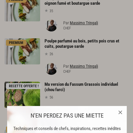
oignon fumé et boutargue sarde
35
Par
Massimo Tringali
CHEF
Poulpe parfumé au bois, petits pois crus et
PREMIUM
cuits, poutargue sarde
26
Par
Massimo Tringali
CHEF
Ma version du Fassum Grassois individuel
RECETTE OFFERTE !
(chou farci)
56
×
Par
Malandran Xavier
N’EN PERDEZ PAS UNE MIETTE
Velouté
de
fèves
et
foie
gras
de
canard
Techniques et conseils de chefs, inspirations, recettes inédites
PREMIUM