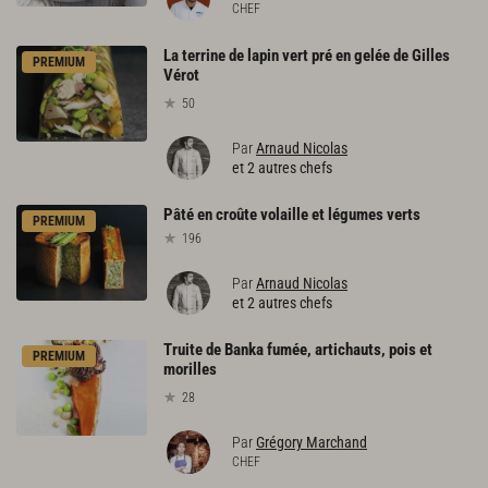
CHEF
La terrine de lapin vert pré en gelée de Gilles
PREMIUM
Vérot
50
Par
Arnaud Nicolas
et 2 autres chefs
Pâté
en
croûte
volaille
et
légumes
verts
PREMIUM
196
Par
Arnaud Nicolas
et 2 autres chefs
Truite de Banka fumée, artichauts, pois et
PREMIUM
morilles
28
Par
Grégory Marchand
CHEF