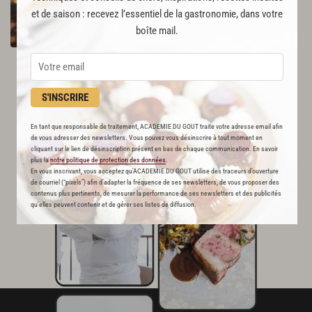
48
et de saison : recevez l’essentiel de la gastronomie, dans votre
boîte mail.
Par
Grégory Marchand
CHEF
S'INSCRIRE
En tant que responsable de traitement, ACADEMIE DU GOUT traite votre adresse email afin
de vous adresser des newsletters. Vous pouvez vous désinscrire à tout moment en
cliquant sur le lien de désinscription présent en bas de chaque communication. En savoir
plus la
notre politique de protection des données
.
En vous inscrivant, vous acceptez qu'ACADEMIE DU GOUT utilise des traceurs d’ouverture
de courriel (“pixels”) afin d’adapter la fréquence de ses newsletters, de vous proposer des
contenus plus pertinents, de mesurer la performance de ses newsletters et des publicités
qu’elles peuvent contenir et de gérer ses listes de diffusion.