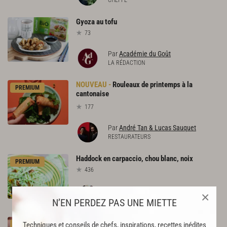
CHEFFE
Gyoza
au
tofu
73
Par
Académie du Goût
LA RÉDACTION
Rouleaux de printemps à la
PREMIUM
cantonaise
177
Par
André Tan & Lucas Sauquet
RESTAURATEURS
Haddock
en
carpaccio,
chou
blanc,
noix
PREMIUM
436
Par
Alain Ducasse
×
et 1 autre chef
N’EN PERDEZ PAS UNE MIETTE
Choucroute
Techniques et conseils de chefs, inspirations, recettes inédites
PREMIUM