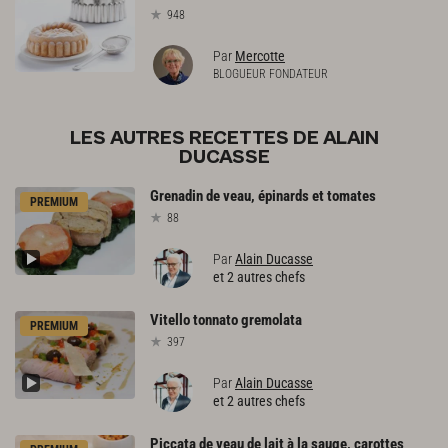
948
Par
Mercotte
BLOGUEUR FONDATEUR
LES AUTRES RECETTES DE ALAIN
DUCASSE
Grenadin
de
veau,
épinards
et
tomates
PREMIUM
88
Par
Alain Ducasse
et 2 autres chefs
Vitello
tonnato
gremolata
PREMIUM
397
Par
Alain Ducasse
et 2 autres chefs
Piccata
de
veau
de
lait
à
la
sauge,
carottes