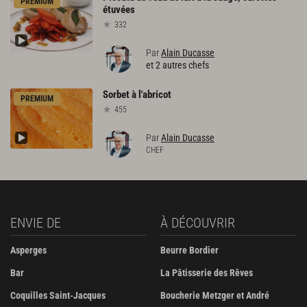
PREMIUM
étuvées
332
Par
Alain Ducasse
et 2 autres chefs
Sorbet
à
l'abricot
PREMIUM
455
Par
Alain Ducasse
CHEF
ENVIE DE
À DÉCOUVRIR
Asperges
Beurre Bordier
Bar
La Pâtisserie des Rêves
Coquilles Saint-Jacques
Boucherie Metzger et André