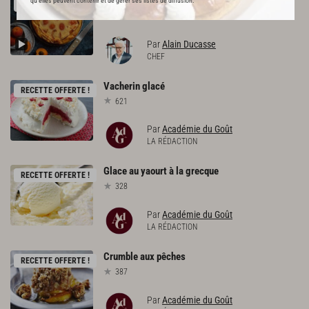
Clafoutis
aux
abricots
qu’elles peuvent contenir et de gérer ses listes de diffusion.
RECETTE OFFERTE !
849
Par
Alain Ducasse
CHEF
Vacherin
glacé
RECETTE OFFERTE !
621
Par
Académie du Goût
LA RÉDACTION
Glace
au
yaourt
à
la
grecque
RECETTE OFFERTE !
328
Par
Académie du Goût
LA RÉDACTION
Crumble
aux
pêches
RECETTE OFFERTE !
387
Par
Académie du Goût