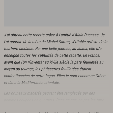
Montage de la tourtière
beurre
sucre semoule
J’ai obtenu cette recette grâce à l’amitié d’Alain Ducasse. Je
l’ai apprise de la mère de Michel Sarran, véritable orfèvre de la
tourtière landaise. Par une belle journée, au Juana, elle m’a
enseigné toutes les subtilités de cette recette. En France,
avant que l’on n’inventât au XVIIe siècle la pâte feuilletée au
moyen du tourage, les pâtisseries feuilletées étaient
confectionnées de cette façon. Elles le sont encore en Grèce
et dans la Méditerranée orientale.
Les pruneaux macérés peuvent être remplacés par des
pommes coupées en quartiers. Dans ce cas, ne pas les faire
macérer à l’armagnac.