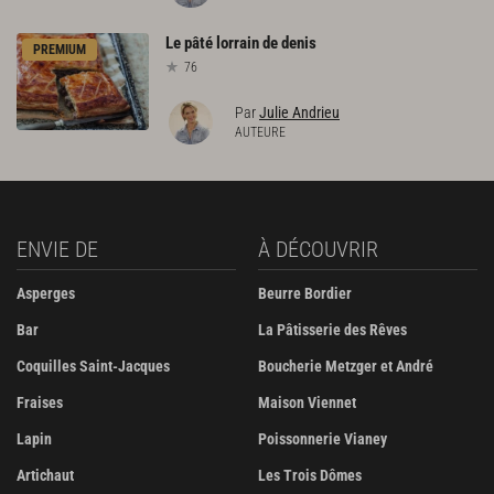
Le
pâté
lorrain
de
denis
PREMIUM
76
Par
Julie Andrieu
AUTEURE
ENVIE DE
À DÉCOUVRIR
Asperges
Beurre Bordier
Bar
La Pâtisserie des Rêves
Coquilles Saint-Jacques
Boucherie Metzger et André
Fraises
Maison Viennet
Lapin
Poissonnerie Vianey
Artichaut
Les Trois Dômes