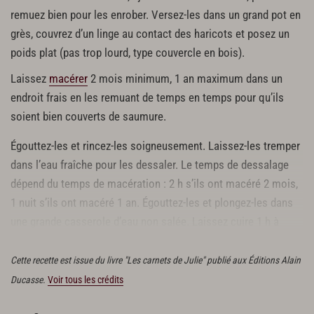
remuez bien pour les enrober. Versez-les dans un grand pot en
grès, couvrez d’un linge au contact des haricots et posez un
poids plat (pas trop lourd, type couvercle en bois).
Laissez
macérer
2 mois minimum, 1 an maximum dans un
endroit frais en les remuant de temps en temps pour qu’ils
soient bien couverts de saumure.
Égouttez-les et rincez-les soigneusement. Laissez-les tremper
dans l’eau fraîche pour les dessaler. Le temps de dessalage
dépend du temps de macération : 2 h s’ils ont macéré 2 mois,
1 nuit s’ils ont macéré 1 an. Égouttez-les et plongez-les dans
une grande casserole d’eau non salée. Laissez cuire 1 h à
1 h 15.
Cette recette est issue du livre "Les carnets de Julie" publié aux Éditions Alain
Ducasse.
Voir tous les crédits