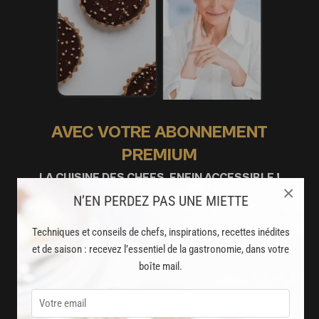
AVEC VOTRE ABONNEMENT
PREMIUM
LA CUISINE DES CHEFS, ENFIN ACCESSIBLE !
×
N’EN PERDEZ PAS UNE MIETTE
8000
recettes exclusives
Techniques et conseils de chefs, inspirations, recettes inédites
partagées par vos chefs préférés
et de saison : recevez l’essentiel de la gastronomie, dans votre
boîte mail.
2000
vidéos de recettes
et techniques de cuisine et pâtisserie