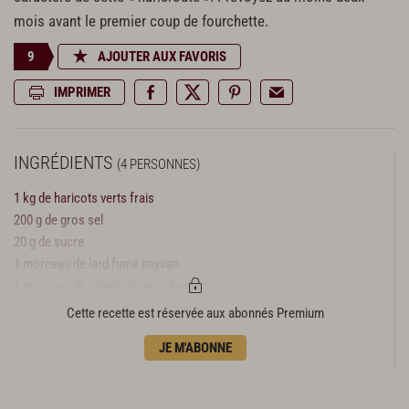
mois avant le premier coup de fourchette.
9
AJOUTER AUX FAVORIS
IMPRIMER
INGRÉDIENTS
(4 PERSONNES)
1 kg de haricots verts frais
200 g de gros sel
20 g de sucre
1 morceau de lard fumé paysan
1 morceau de palette de porc fumée
4 saucisses type Toulouse ou Morteau, dont la viande est hachée
Cette recette est réservée aux abonnés Premium
moins fin que les Strasbourg (Martine les appelle des saucisses
JE M'ABONNE
paysannes)
20 g de margarine
1 petit oignon