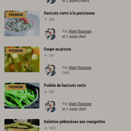
et 2 autres chefs
Haricots
verts
à
la
parisienne
PREMIUM
378
Par
Alain Ducasse
et 1 autre chef
Soupe
au
pistou
PREMIUM
251
Par
Alain Ducasse
CHEF
Poêlée
de
haricots
verts
PREMIUM
300
Par
Alain Ducasse
et 1 autre chef
Galettes
pékinoises
aux
courgettes
1412