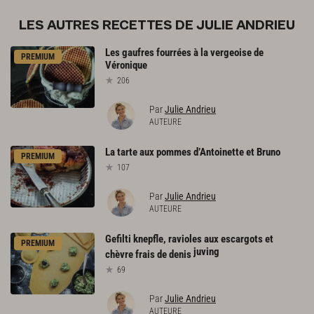
LES AUTRES RECETTES DE JULIE ANDRIEU
Les
gaufres
fourrées
à
la
vergeoise
de
PREMIUM
Véronique
206
Par
Julie Andrieu
AUTEURE
La
tarte
aux
pommes
d’Antoinette
et
Bruno
PREMIUM
107
Par
Julie Andrieu
AUTEURE
Gefilti knepfle, ravioles aux escargots et
PREMIUM
juving
chèvre frais de denis
69
Par
Julie Andrieu
AUTEURE