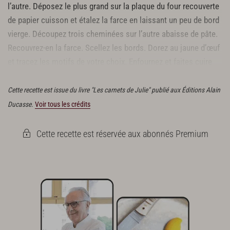
l’autre. Déposez le plus grand sur la plaque du four recouverte
de papier cuisson et étalez la farce en laissant un peu de bord
vierge. Découpez trois cheminées sur l’autre abaisse de pâte.
Recouvrez-en la farce. Scellez les bords. Dorez au jaune d’œuf
et tracez les motifs de votre choix. Enfournez et faites cuire
40 min. Servez chaud mais pas brûlant, avec une salade.
Cette recette est issue du livre "Les carnets de Julie" publié aux Éditions Alain
Ducasse.
Voir tous les crédits
Cette recette est réservée aux abonnés Premium