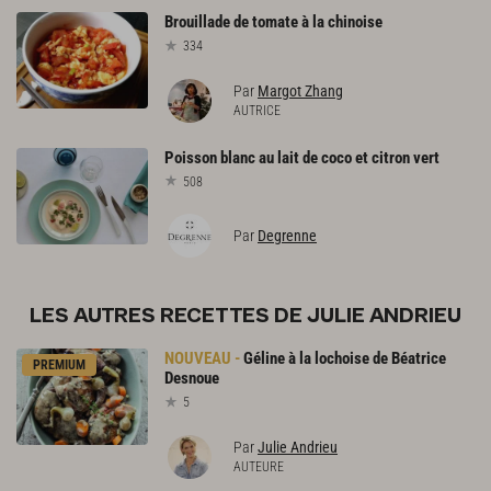
Brouillade
de
tomate
à
la
chinoise
334
Par
Margot Zhang
AUTRICE
Poisson
blanc
au
lait
de
coco
et
citron
vert
508
Par
Degrenne
LES AUTRES RECETTES DE JULIE ANDRIEU
Géline
à
la
lochoise
de
Béatrice
PREMIUM
Desnoue
5
Par
Julie Andrieu
AUTEURE