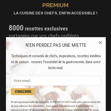
PREMIUM
LA CUISINE DES CHEFS, ENFIN ACCESSIBLE !
8000
recettes exclusives
partagées par vos chefs préférés
×
N’EN PERDEZ PAS UNE MIETTE
2000
vidéos de recettes
et techniques de cuisine et pâtisserie
Techniques et conseils de chefs, inspirations, recettes inédites
et de saison : recevez l’essentiel de la gastronomie, dans votre
Des nouveautés
boîte mail.
disponibles chaque semaine
Stop pub
S'INSCRIRE
un service garanti sans publicité
En tant que responsable de traitement, ACADEMIE DU GOUT traite votre adresse email afin
JE M'ABONNE
de vous adresser des newsletters. Vous pouvez vous désinscrire à tout moment en
cliquant sur le lien de désinscription présent en bas de chaque communication. En savoir