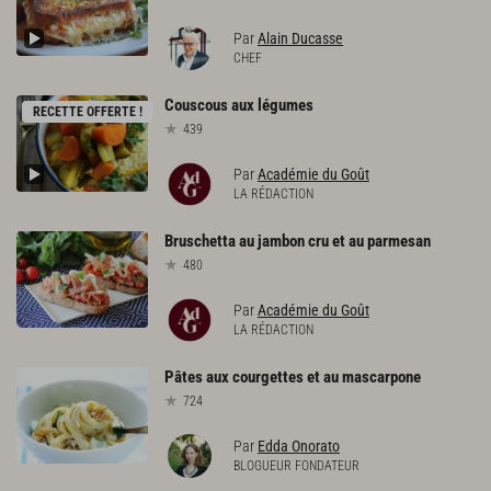
Par
Alain Ducasse
CHEF
Couscous
aux
légumes
RECETTE OFFERTE !
439
Par
Académie du Goût
LA RÉDACTION
Bruschetta
au
jambon
cru
et
au
parmesan
480
Par
Académie du Goût
LA RÉDACTION
Pâtes
aux
courgettes
et
au
mascarpone
724
Par
Edda Onorato
BLOGUEUR FONDATEUR