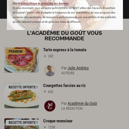
plus la
notre politique de protection des données
.
DÉJÀ ABONNÉ(E) ? JE ME CONNECTE
En vous inscrivant, vous acceptez qu'ACADEMIE DU GOUT utilise des traceurs d’ouverture
de courriel (“pixels”) afin d’adapter la fréquence de ses newsletters, de vous proposer des
contenus plus pertinents, de mesurer la performance de ses newsletters et des publicités
qu’elles peuvent contenir et de gérer ses listes de diffusion.
L'ACADÉMIE DU GOÛT VOUS
RECOMMANDE
Tarte
express
à
la
tomate
PREMIUM
242
Par
Julie Andrieu
AUTEURE
Courgettes
farcies
au
riz
RECETTE OFFERTE !
630
Par
Académie du Goût
LA RÉDACTION
Croque-monsieur
RECETTE OFFERTE !
1258