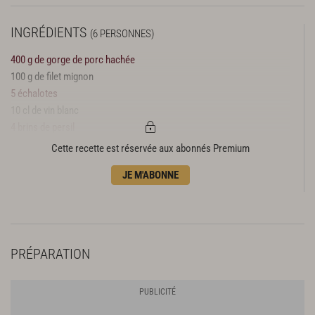
INGRÉDIENTS
(6 PERSONNES)
400 g de gorge de porc hachée
100 g de filet mignon
5 échalotes
10 cl de vin blanc
4 brins de persil
2 rouleaux de pâte feuilletée
Cette recette est réservée aux abonnés Premium
1 jaune d’œuf
JE M'ABONNE
Sel
Poivre
PRÉPARATION