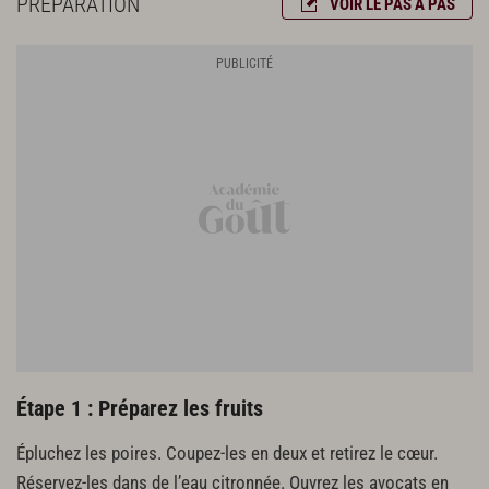
PRÉPARATION
VOIR LE PAS À PAS
5 cm de gingembre
huile d'olive
Préparez les soba
300 g de pâtes soba
Terminez et servez
2 c. à s. de vinaigre barolo
1 pincée de piment d’espelette
sel
poivre du moulin
Étape 1 : Préparez les fruits
Épluchez les poires. Coupez-les en deux et retirez le cœur.
Réservez-les dans de l’eau citronnée. Ouvrez les avocats en