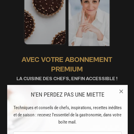
AVEC VOTRE ABONNEMENT
PREMIUM
LA CUISINE DES CHEFS, ENFIN ACCESSIBLE !
×
N’EN PERDEZ PAS UNE MIETTE
8000
recettes exclusives
partagées par vos chefs préférés
Techniques et conseils de chefs, inspirations, recettes inédites
et de saison : recevez l’essentiel de la gastronomie, dans votre
2000
vidéos de recettes
boîte mail.
et techniques de cuisine et pâtisserie