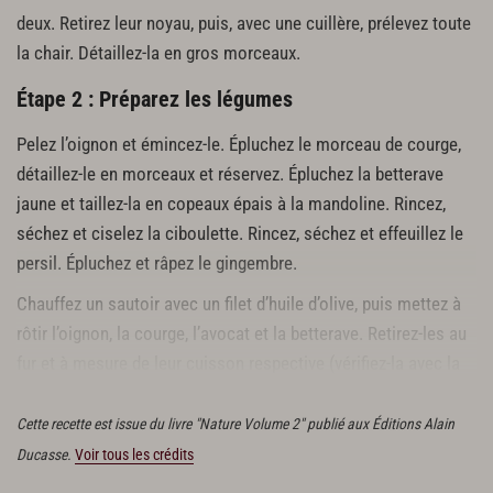
deux. Retirez leur noyau, puis, avec une cuillère, prélevez toute
la chair. Détaillez-la en gros morceaux.
Étape 2 : Préparez les légumes
Pelez l’oignon et émincez-le. Épluchez le morceau de courge,
détaillez-le en morceaux et réservez. Épluchez la betterave
jaune et taillez-la en copeaux épais à la mandoline. Rincez,
séchez et ciselez la ciboulette. Rincez, séchez et effeuillez le
persil. Épluchez et râpez le gingembre.
Chauffez un sautoir avec un filet d’huile d’olive, puis mettez à
rôtir l’oignon, la courge, l’avocat et la betterave. Retirez-les au
fur et à mesure de leur cuisson respective (vérifiez-la avec la
lame d’un couteau) et déposez-les dans un plat.
Cette recette est issue du livre "Nature Volume 2" publié aux Éditions Alain
Ducasse.
Voir tous les crédits