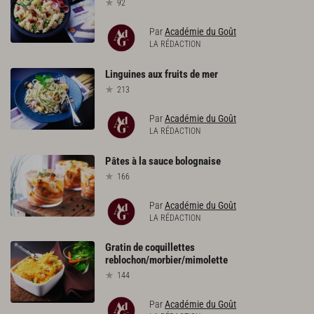
92
Par
Académie du Goût
LA RÉDACTION
Linguines
aux
fruits
de
mer
213
Par
Académie du Goût
LA RÉDACTION
Pâtes
à
la
sauce
bolognaise
166
Par
Académie du Goût
LA RÉDACTION
Gratin
de
coquillettes
reblochon/morbier/mimolette
144
Par
Académie du Goût