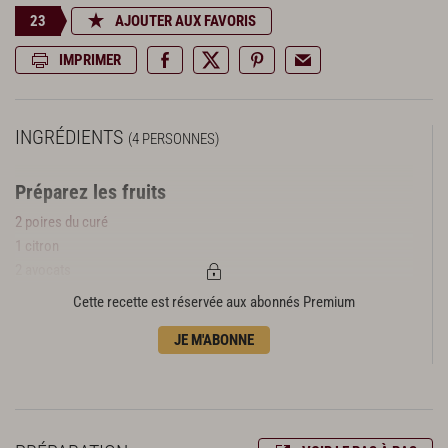
23
AJOUTER AUX FAVORIS
IMPRIMER
INGRÉDIENTS
(4 PERSONNES)
Préparez les fruits
2 poires du curé
1 citron
2 avocats
Cette recette est réservée aux abonnés Premium
Préparez les légumes
1 oignon rouge
JE M'ABONNE
1 courge
1 betterave jaune
1 botte de ciboulette
1/4 de botte de persil