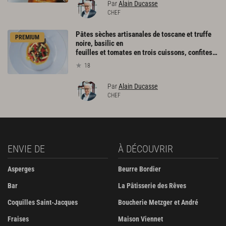
Par
Alain Ducasse
CHEF
Pâtes sèches artisanales de toscane et truffe
PREMIUM
noire, basilic en
feuilles et tomates en trois cuissons, confites en julienne, poêlées chaudes et concassées
18
Par
Alain Ducasse
CHEF
ENVIE DE
À DÉCOUVRIR
Asperges
Beurre Bordier
Bar
La Pâtisserie des Rêves
Coquilles Saint-Jacques
Boucherie Metzger et André
Fraises
Maison Viennet