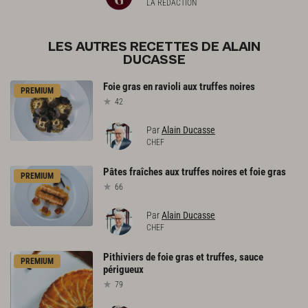
LA RÉDACTION
LES AUTRES RECETTES DE ALAIN
DUCASSE
Foie
gras
en
ravioli
aux
truffes
noires
PREMIUM
42
Par
Alain Ducasse
CHEF
Pâtes
fraîches
aux
truffes
noires
et
foie
gras
PREMIUM
66
Par
Alain Ducasse
CHEF
Pithiviers
de
foie
gras
et
truffes,
sauce
PREMIUM
périgueux
79