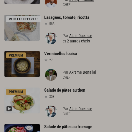
CHEF
Lasagnes,
tomate,
ricotta
RECETTE OFFERTE !
588
Par
Alain Ducasse
et 2 autres chefs
Vermicelles
louisa
PREMIUM
27
Par
Akrame Benallal
CHEF
Salade
de
pâtes
au
thon
PREMIUM
353
Par
Alain Ducasse
CHEF
Salade
de
pâtes
au
fromage